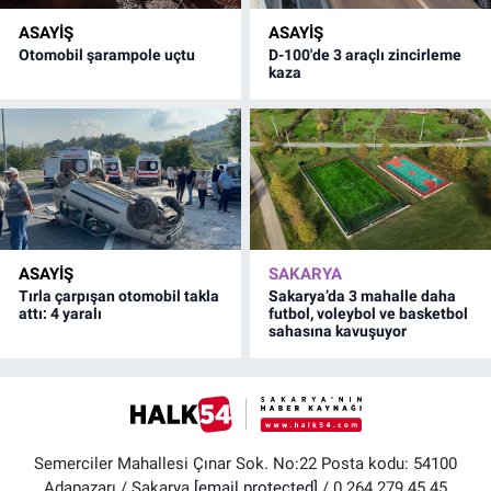
ASAYİŞ
ASAYİŞ
Otomobil şarampole uçtu
D-100'de 3 araçlı zincirleme
kaza
ASAYİŞ
SAKARYA
Tırla çarpışan otomobil takla
Sakarya’da 3 mahalle daha
attı: 4 yaralı
futbol, voleybol ve basketbol
sahasına kavuşuyor
Semerciler Mahallesi Çınar Sok. No:22 Posta kodu: 54100
Adapazarı / Sakarya
[email protected]
/ 0 264 279 45 45