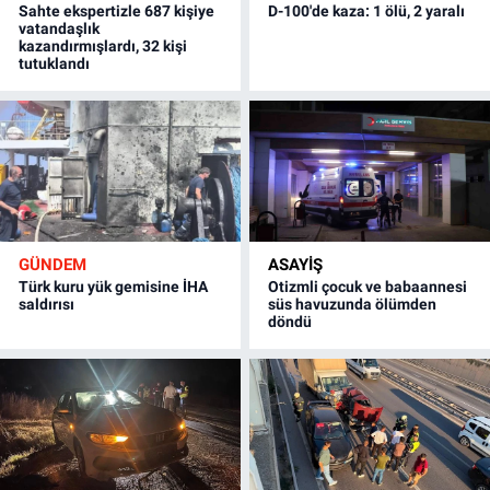
Sahte ekspertizle 687 kişiye
D-100'de kaza: 1 ölü, 2 yaralı
vatandaşlık
kazandırmışlardı, 32 kişi
tutuklandı
GÜNDEM
ASAYİŞ
Türk kuru yük gemisine İHA
Otizmli çocuk ve babaannesi
saldırısı
süs havuzunda ölümden
döndü