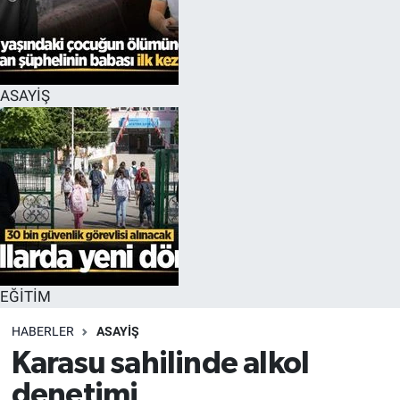
EĞİTİM
MAGAZİN
ASAYİŞ
ÖZEL HABER
HALK54 PANORAMA
EĞİTİM
HABERLER
ASAYİŞ
Karasu sahilinde alkol
denetimi