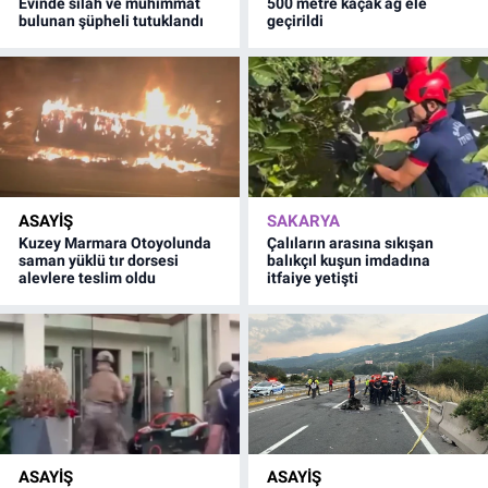
Evinde silah ve mühimmat
500 metre kaçak ağ ele
bulunan şüpheli tutuklandı
geçirildi
ASAYİŞ
SAKARYA
Kuzey Marmara Otoyolunda
Çalıların arasına sıkışan
saman yüklü tır dorsesi
balıkçıl kuşun imdadına
alevlere teslim oldu
itfaiye yetişti
ASAYİŞ
ASAYİŞ