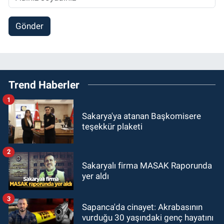
Gönder
Trend Haberler
1
Sakarya'ya atanan Başkomisere
teşekkür plaketi
2
Sakaryalı firma MASAK Raporunda
yer aldı
3
Sapanca'da cinayet: Akrabasının
vurduğu 30 yaşındaki genç hayatını