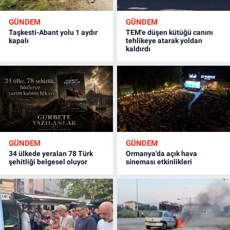
GÜNDEM
GÜNDEM
Taşkesti-Abant yolu 1 aydır
TEM'e düşen kütüğü canını
kapalı
tehlikeye atarak yoldan
kaldırdı
GÜNDEM
GÜNDEM
34 ülkede yeralan 78 Türk
Ormanya'da açık hava
şehitliği belgesel oluyor
sineması etkinlikleri