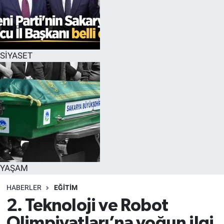
SİYASET
YAŞAM
HABERLER
EĞİTİM
2. Teknoloji ve Robot
Olimpiyatları’na yoğun ilgi