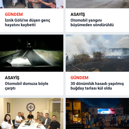
GÜNDEM
ASAYİŞ
İznik Gölü'ne düşen genç
Otomobil yangını
hayatını kaybetti
büyümeden söndürüldü
ASAYİŞ
GÜNDEM
Otomobil domuza böyle
30 dönümlük hasadı yapılmış
çarptı
buğday tarlası kül oldu