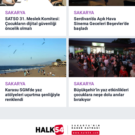
SAKARYA
SAKARYA
SATSO 31. Meslek Komitesi:
Serdivan’da Açık Hava
Çocukların dijital güvenliği
Sinema Geceleri Beşevler’de
öncelik olmalı
başladı
SAKARYA
SAKARYA
Karasu SGM’de yaz
Büyükşehir’in yaz etkinlikleri
atölyeleri uçurtma şenliğiyle
çocuklara neşe dolu anılar
renklendi
bırakıyor