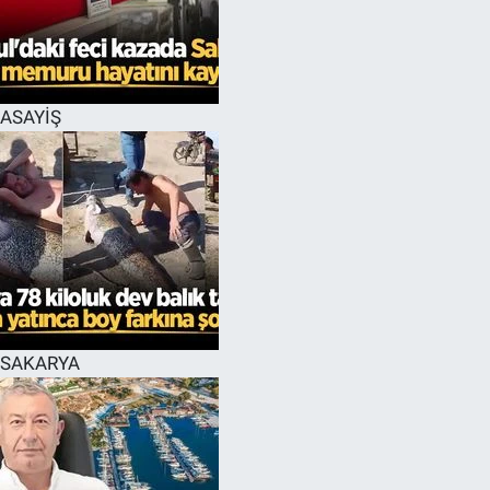
EĞİTİM
MAGAZİN
ASAYİŞ
ÖZEL HABER
HALK54 PANORAMA
SAKARYA