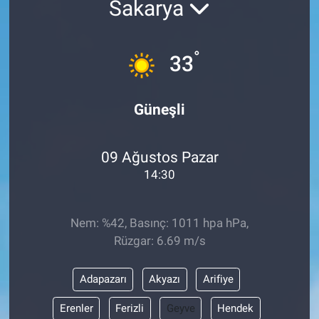
Sakarya
EĞİTİM
°
33
MAGAZİN
ÖZEL HABER
Güneşli
HALK54 PANORAMA
09 Ağustos Pazar
14:30
Nem: %42, Basınç: 1011 hpa hPa,
Rüzgar: 6.69 m/s
Adapazarı
Akyazı
Arifiye
Erenler
Ferizli
Geyve
Hendek