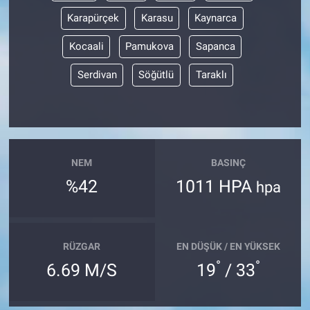
Karapürçek
Karasu
Kaynarca
Kocaali
Pamukova
Sapanca
Serdivan
Söğütlü
Taraklı
NEM
BASINÇ
%42
1011 HPA
hpa
RÜZGAR
EN DÜŞÜK / EN YÜKSEK
°
°
6.69 M/S
19
/ 33