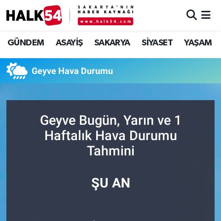
GÜNDEM
Adapazarı Nöbetçi Eczaneler
GÜNDEM
ASAYİŞ
SAKARYA
SİYASET
YAŞAM
ASAYİŞ
Adapazarı Hava Durumu
Geyve Hava Durumu
YAŞAM
Adapazarı Trafik Yoğunluk Haritası
SAKARYA
Süper Lig Puan Durumu ve Fikstür
Geyve Bugün, Yarın ve 1
Haftalık Hava Durumu
SİYASET
Tüm Manşetler
Tahmini
EKONOMİ
Son Dakika Haberleri
ŞU AN
SOKAK RÖPORTAJLARI
Haber Arşivi
SPOR