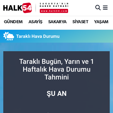
GÜNDEM
Adapazarı Nöbetçi Eczaneler
GÜNDEM
ASAYİŞ
SAKARYA
SİYASET
YAŞAM
ASAYİŞ
Adapazarı Hava Durumu
Taraklı Hava Durumu
YAŞAM
Adapazarı Trafik Yoğunluk Haritası
SAKARYA
Süper Lig Puan Durumu ve Fikstür
Taraklı Bugün, Yarın ve 1
Haftalık Hava Durumu
SİYASET
Tüm Manşetler
Tahmini
EKONOMİ
Son Dakika Haberleri
ŞU AN
SOKAK RÖPORTAJLARI
Haber Arşivi
SPOR