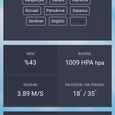
Karapürçek
Karasu
Kaynarca
Kocaali
Pamukova
Sapanca
Serdivan
Söğütlü
Taraklı
NEM
BASINÇ
%43
1009 HPA
hpa
RÜZGAR
EN DÜŞÜK / EN YÜKSEK
°
°
3.89 M/S
18
/ 35