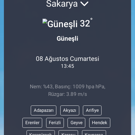
Sakarya
EĞİTİM
°
32
MAGAZİN
Güneşli
ÖZEL HABER
HALK54 PANORAMA
08 Ağustos Cumartesi
13:45
Nem: %43, Basınç: 1009 hpa hPa,
Rüzgar: 3.89 m/s
Adapazarı
Akyazı
Arifiye
Erenler
Ferizli
Geyve
Hendek