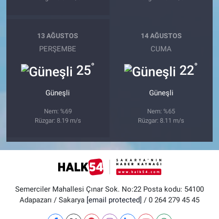
13 AĞUSTOS
14 AĞUSTOS
PERŞEMBE
CUMA
°
°
25
22
Güneşli
Güneşli
Nem: %69
Nem: %65
Rüzgar: 8.19 m/s
Rüzgar: 8.11 m/s
Semerciler Mahallesi Çınar Sok. No:22 Posta kodu: 54100
Adapazarı / Sakarya
[email protected]
/ 0 264 279 45 45