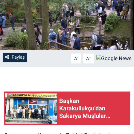
Paylaş
-
+
A
A
Başkan
Karakullukçu’dan
Sakarya Muşlular
Derneği’ne ziyaret