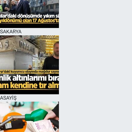
EĞİTİM
MAGAZİN
SAKARYA
ÖZEL HABER
HALK54 PANORAMA
ASAYİŞ