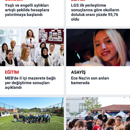
Yaşlı ve engelli aylıkları
LGS ilk yerleştirme
artışlı şekilde hesaplara
sonuçlarına göre okulların
yatırılmaya başlandı
doluluk oranı yüzde 95,76
oldu
EĞİTİM
ASAYİŞ
MEB'de il içi mazerete bağlı
Ece Naz'ın son anları
yer değiştirme sonuçları
kamerada
açıklandı