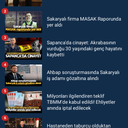
2
Sakaryalı firma MASAK Raporunda
yer aldı
3
Sapanca'da cinayet: Akrabasının
vurduğu 30 yaşındaki genç hayatını
kaybetti
4
Ahbap soruşturmasında Sakaryalı
iş adamı gözaltına alındı
5
Milyonları ilgilendiren teklif
TBMM'de kabul edildi! Ehliyetler
anında iptal edilecek
6
Hastaneden taburcu olduktan