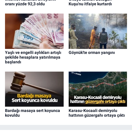
oranı yüzde 92,3 oldu
Kuşu'nu itfaiye kurtardı
Yaşlı ve engelli aylıkları artışlı
Göynük'te orman yangını
şekilde hesaplara yatırılmaya
başlandı
Bardağı masaya sert koyunca
Karasu-Kocaali demiryolu
kovuldu
hattının güzergahı ortaya çıktı