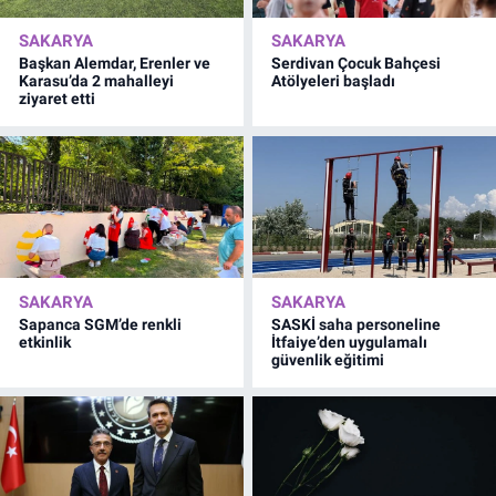
SAKARYA
SAKARYA
Başkan Alemdar, Erenler ve
Serdivan Çocuk Bahçesi
Karasu’da 2 mahalleyi
Atölyeleri başladı
ziyaret etti
SAKARYA
SAKARYA
Sapanca SGM’de renkli
SASKİ saha personeline
etkinlik
İtfaiye’den uygulamalı
güvenlik eğitimi