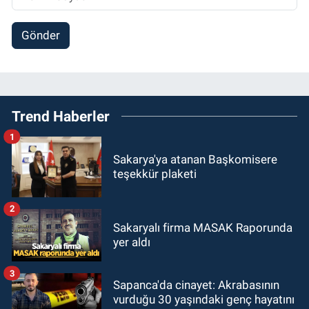
Gönder
Trend Haberler
1
Sakarya'ya atanan Başkomisere
teşekkür plaketi
2
Sakaryalı firma MASAK Raporunda
yer aldı
3
Sapanca'da cinayet: Akrabasının
vurduğu 30 yaşındaki genç hayatını