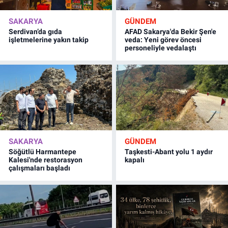
SAKARYA
GÜNDEM
Serdivan’da gıda
AFAD Sakarya'da Bekir Şen'e
işletmelerine yakın takip
veda: Yeni görev öncesi
personeliyle vedalaştı
SAKARYA
GÜNDEM
Söğütlü Harmantepe
Taşkesti-Abant yolu 1 aydır
Kalesi'nde restorasyon
kapalı
çalışmaları başladı