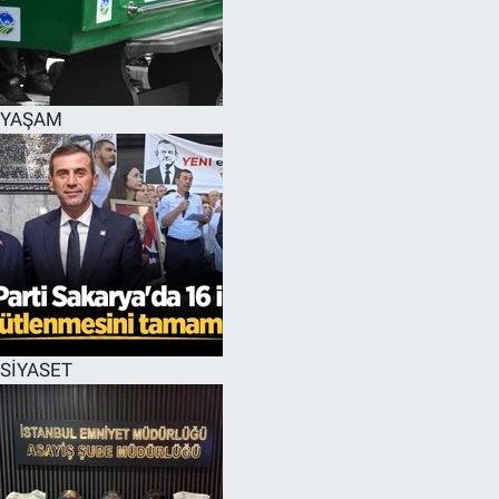
EĞİTİM
MAGAZİN
YAŞAM
ÖZEL HABER
HALK54 PANORAMA
SİYASET