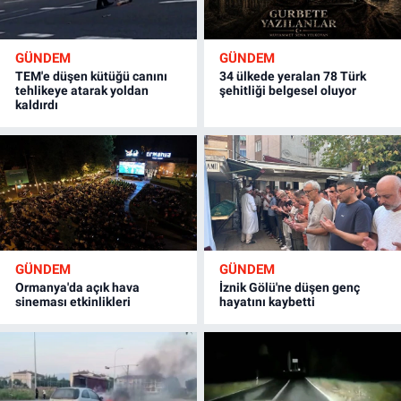
GÜNDEM
GÜNDEM
TEM'e düşen kütüğü canını
34 ülkede yeralan 78 Türk
tehlikeye atarak yoldan
şehitliği belgesel oluyor
kaldırdı
GÜNDEM
GÜNDEM
Ormanya'da açık hava
İznik Gölü'ne düşen genç
sineması etkinlikleri
hayatını kaybetti