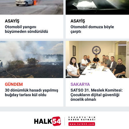
ASAYİŞ
ASAYİŞ
Otomobil yangını
Otomobil domuza böyle
büyümeden söndürüldü
çarptı
GÜNDEM
SAKARYA
30 dönümlük hasadı yapılmış
SATSO 31. Meslek Komitesi:
buğday tarlası kül oldu
Çocukların dijital güvenliği
öncelik olmalı