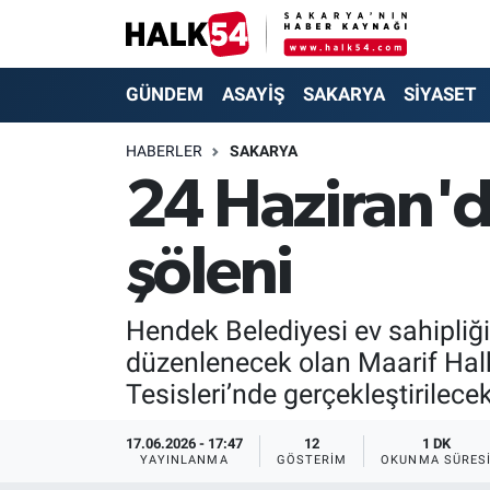
GÜNDEM
Adapazarı Nöbetçi Eczaneler
GÜNDEM
ASAYİŞ
SAKARYA
SİYASET
ASAYİŞ
Adapazarı Hava Durumu
HABERLER
SAKARYA
24 Haziran'd
YAŞAM
Adapazarı Trafik Yoğunluk Haritası
şöleni
SAKARYA
Süper Lig Puan Durumu ve Fikstür
SİYASET
Tüm Manşetler
Hendek Belediyesi ev sahipliğind
düzenlenecek olan Maarif Hal
EKONOMİ
Son Dakika Haberleri
Tesisleri’nde gerçekleştirilecek
SOKAK RÖPORTAJLARI
Haber Arşivi
17.06.2026 - 17:47
12
1 DK
YAYINLANMA
GÖSTERIM
OKUNMA SÜRES
SPOR