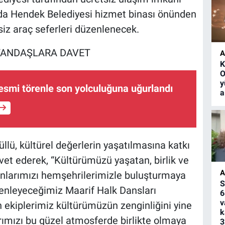
’da Hendek Belediyesi hizmet binası önünden
siz araç seferleri düzenlenecek.
TANDAŞLARA DAVET
A
K
O
y
 resmi törenle son yolculuğuna uğurlandı
a
lü, kültürel değerlerin yaşatılmasına katkı
vet ederek, “Kültürümüzü yaşatan, birlik ve
A
unlarımızı hemşehrilerimizle buluşturmaya
S
zenleyeceğimiz Maarif Halk Dansları
6
v
n ekiplerimiz kültürümüzün zenginliğini yine
k
ımızı bu güzel atmosferde birlikte olmaya
3