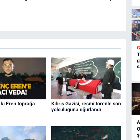
T
g
s
ki Eren toprağa
Kıbrıs Gazisi, resmi törenle son
yolculuğuna uğurlandı
A
O
ş