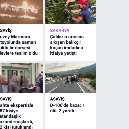
SAYİŞ
SAKARYA
uzey Marmara
Çalıların arasına
toyolunda saman
sıkışan balıkçıl
üklü tır dorsesi
kuşun imdadına
levlere teslim oldu
itfaiye yetişti
SAYİŞ
ASAYİŞ
ahte ekspertizle
D-100'de kaza: 1
87 kişiye
ölü, 2 yaralı
atandaşlık
azandırmışlardı,
2 kişi tutuklandı