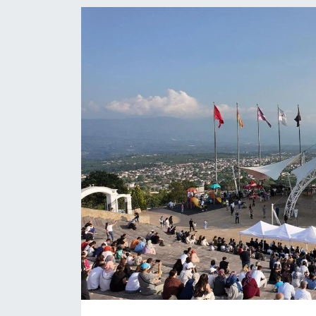
EĞİTİM
MAGAZİN
ÖZEL HABER
HALK54 PANORAMA