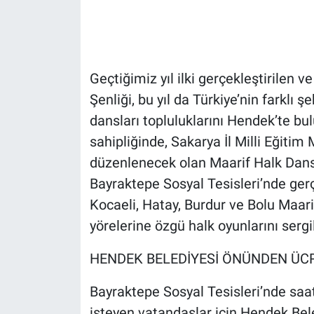
Geçtiğimiz yıl ilki gerçekleştirilen v
Şenliği, bu yıl da Türkiye’nin farklı
dansları topluluklarını Hendek’te bu
sahipliğinde, Sakarya İl Milli Eğitim M
düzenlenecek olan Maarif Halk Dans
Bayraktepe Sosyal Tesisleri’nde gerç
Kocaeli, Hatay, Burdur ve Bolu Maari
yörelerine özgü halk oyunlarını serg
HENDEK BELEDİYESİ ÖNÜNDEN ÜCR
Bayraktepe Sosyal Tesisleri’nde saa
isteyen vatandaşlar için Hendek Bel