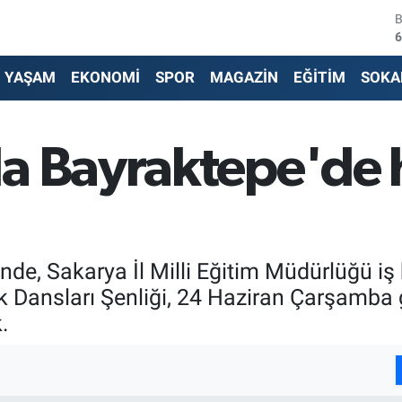
6
4
YAŞAM
EKONOMİ
SPOR
MAGAZİN
EĞİTİM
SOKA
5
6
a Bayraktepe'de h
6
1
e, Sakarya İl Milli Eğitim Müdürlüğü iş bir
k Dansları Şenliği, 24 Haziran Çarşamba
.
I