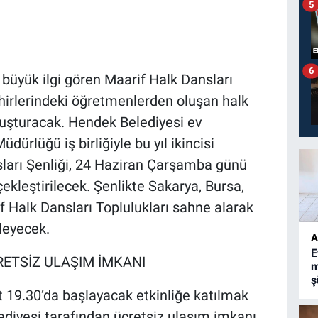
5
6
e büyük ilgi gören Maarif Halk Dansları
 şehirlerindeki öğretmenlerden oluşan halk
luşturacak. Hendek Belediyesi ev
üdürlüğü iş birliğiyle bu yıl ikincisi
ları Şenliği, 24 Haziran Çarşamba günü
ekleştirilecek. Şenlikte Sakarya, Bursa,
f Halk Dansları Toplulukları sahne alarak
ileyecek.
A
E
ETSİZ ULAŞIM İMKANI
m
ş
t 19.30’da başlayacak etkinliğe katılmak
ediyesi tarafından ücretsiz ulaşım imkanı