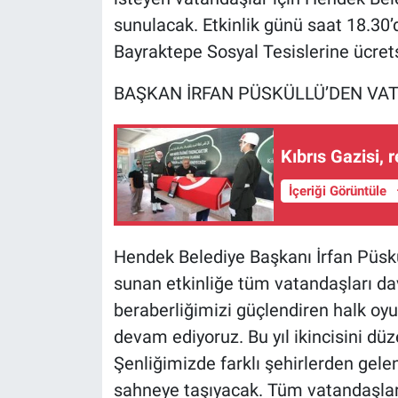
sunulacak. Etkinlik günü saat 18.30
Bayraktepe Sosyal Tesislerine ücret
BAŞKAN İRFAN PÜSKÜLLÜ’DEN VA
Kıbrıs Gazisi,
İçeriği Görüntüle
Hendek Belediye Başkanı İrfan Püskül
sunan etkinliğe tüm vatandaşları da
beraberliğimizi güçlendiren halk oy
devam ediyoruz. Bu yıl ikincisini dü
Şenliğimizde farklı şehirlerden gele
sahneye taşıyacak. Tüm vatandaşlar