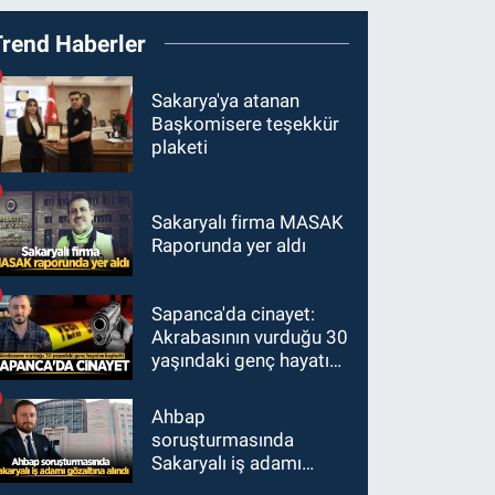
Trend Haberler
Sakarya'ya atanan
Başkomisere teşekkür
plaketi
Sakaryalı firma MASAK
Raporunda yer aldı
Sapanca'da cinayet:
Akrabasının vurduğu 30
yaşındaki genç hayatını
kaybetti
Ahbap
soruşturmasında
Sakaryalı iş adamı
gözaltına alındı