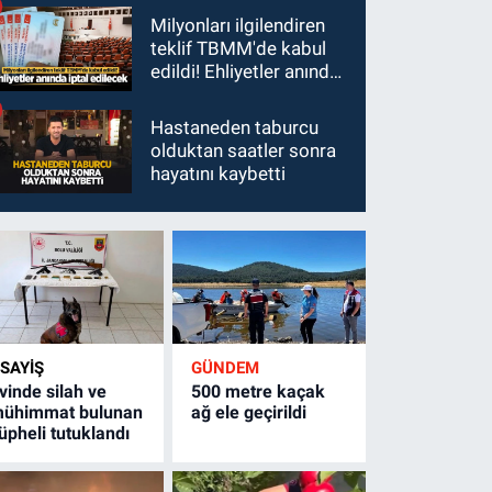
Milyonları ilgilendiren
teklif TBMM'de kabul
edildi! Ehliyetler anında
iptal edilecek
Hastaneden taburcu
olduktan saatler sonra
hayatını kaybetti
SAYİŞ
GÜNDEM
vinde silah ve
500 metre kaçak
ühimmat bulunan
ağ ele geçirildi
üpheli tutuklandı