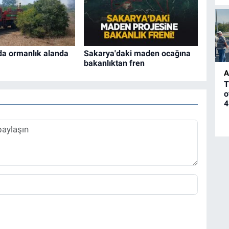
da ormanlık alanda
Sakarya'daki maden ocağına
bakanlıktan fren
A
T
o
4