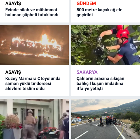
ASAYİŞ
GÜNDEM
Evinde silah ve mühimmat
500 metre kaçak ağ ele
bulunan şüpheli tutuklandı
geçirildi
ASAYİŞ
SAKARYA
Kuzey Marmara Otoyolunda
Çalıların arasına sıkışan
saman yüklü tır dorsesi
balıkçıl kuşun imdadına
alevlere teslim oldu
itfaiye yetişti