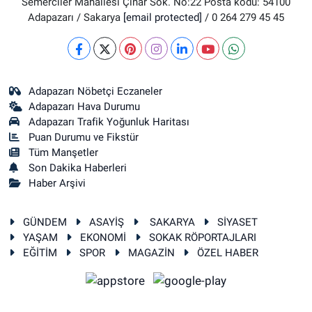
Semerciler Mahallesi Çınar Sok. No:22 Posta kodu: 54100
Adapazarı / Sakarya
[email protected]
/ 0 264 279 45 45
Adapazarı Nöbetçi Eczaneler
Adapazarı Hava Durumu
Adapazarı Trafik Yoğunluk Haritası
Puan Durumu ve Fikstür
Tüm Manşetler
Son Dakika Haberleri
Haber Arşivi
GÜNDEM
ASAYİŞ
SAKARYA
SİYASET
YAŞAM
EKONOMİ
SOKAK RÖPORTAJLARI
EĞİTİM
SPOR
MAGAZİN
ÖZEL HABER