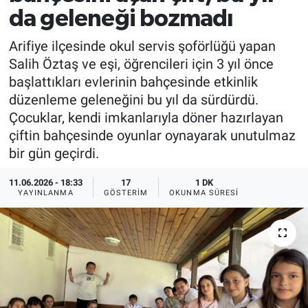
da geleneği bozmadı
EĞİTİM
Arifiye ilçesinde okul servis şoförlüğü yapan
MAGAZİN
Salih Öztaş ve eşi, öğrencileri için 3 yıl önce
başlattıkları evlerinin bahçesinde etkinlik
ÖZEL HABER
düzenleme geleneğini bu yıl da sürdürdü.
Çocuklar, kendi imkanlarıyla döner hazırlayan
HALK54 PANORAMA
çiftin bahçesinde oyunlar oynayarak unutulmaz
bir gün geçirdi.
11.06.2026 - 18:33
17
1 DK
YAYINLANMA
GÖSTERIM
OKUNMA SÜRESI