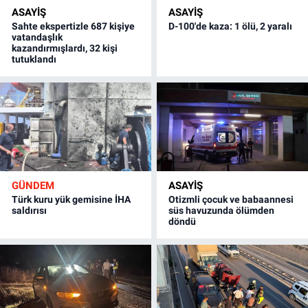
ASAYİŞ
ASAYİŞ
Sahte ekspertizle 687 kişiye
D-100'de kaza: 1 ölü, 2 yaralı
vatandaşlık
kazandırmışlardı, 32 kişi
tutuklandı
GÜNDEM
ASAYİŞ
Türk kuru yük gemisine İHA
Otizmli çocuk ve babaannesi
saldırısı
süs havuzunda ölümden
döndü