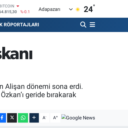
64.815,30
%-0.1
°
24
Adapazarı
DOLAR
47,7436
%0.18
EURO
K RÖPORTAJLARI
55,2510
%0.32
STERLİN
64,4811
%0.38
GRAM ALTIN
şkanı
6660.55
%0
BİST100
13.779
%-14
an Alişan dönemi sona erdi.
Özkan’ı geride bırakarak
-
+
A
A