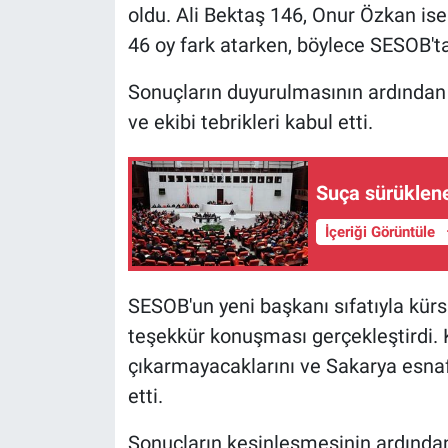
oldu. Ali Bektaş 146, Onur Özkan ise
46 oy fark atarken, böylece SESOB't
Sonuçların duyurulmasının ardından
ve ekibi tebrikleri kabul etti.
Suça sürüklen
İçeriği Görüntüle
SESOB'un yeni başkanı sıfatıyla kürs
teşekkür konuşması gerçekleştirdi.
çıkarmayacaklarını ve Sakarya esnaf
etti.
Sonuçların kesinleşmesinin ardında