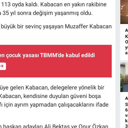
 113 oyda kaldı. Kabacan en yakın rakibine
a 35 yıl sonra değişim yaşanmış oldu.
 büyük bir sevinç yaşayan Muzaffer Kabacan
A
K
O
y
a
en çocuk yasası TBMM'de kabul edildi
üye gelen Kabacan, delegelere yönelik bir
 Kabacan, kendisine duyulan güveni boşa
A
ı için ayrım yapmadan çalışacaklarını ifade
S
6
v
k
n başkan adayları Ali Bektaş ve Onur Özkan
3