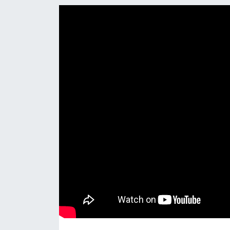
EĞİTİM
MAGAZİN
ÖZEL HABER
HALK54 PANORAMA