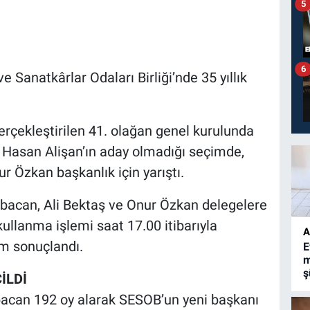
5
6
 Sanatkârlar Odaları Birliği’nde 35 yıllık
erçekleştirilen 41. olağan genel kurulunda
n Hasan Alişan’ın aday olmadığı seçimde,
 Özkan başkanlık için yarıştı.
acan, Ali Bektaş ve Onur Özkan delegelere
 kullanma işlemi saat 17.00 itibarıyla
A
ım sonuçlandı.
E
m
ş
İLDİ
acan 192 oy alarak SESOB’un yeni başkanı