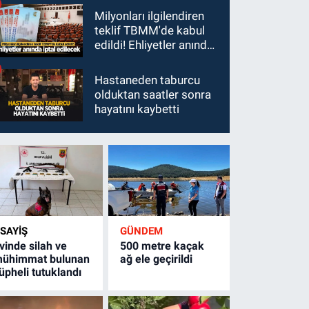
Milyonları ilgilendiren
teklif TBMM'de kabul
edildi! Ehliyetler anında
iptal edilecek
Hastaneden taburcu
olduktan saatler sonra
hayatını kaybetti
SAYİŞ
GÜNDEM
vinde silah ve
500 metre kaçak
ühimmat bulunan
ağ ele geçirildi
üpheli tutuklandı