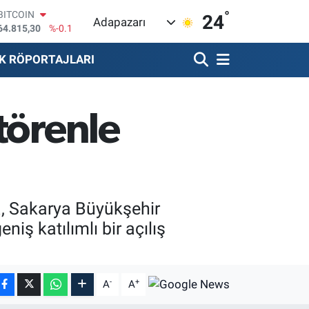
°
DOLAR
24
Adapazarı
47,7436
%0.18
EURO
55,2510
%0.32
K RÖPORTAJLARI
STERLİN
64,4811
%0.38
GRAM ALTIN
6660.55
%0
törenle
BİST100
13.779
%-14
BITCOIN
64.815,30
%-0.1
, Sakarya Büyükşehir
iş katılımlı bir açılış
-
+
A
A