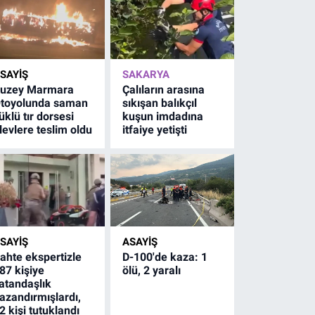
SAYİŞ
SAKARYA
uzey Marmara
Çalıların arasına
toyolunda saman
sıkışan balıkçıl
üklü tır dorsesi
kuşun imdadına
levlere teslim oldu
itfaiye yetişti
SAYİŞ
ASAYİŞ
ahte ekspertizle
D-100'de kaza: 1
87 kişiye
ölü, 2 yaralı
atandaşlık
azandırmışlardı,
2 kişi tutuklandı