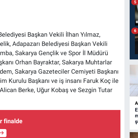
5
6
Belediyesi Başkan Vekili İlhan Yılmaz,
lik, Adapazarı Belediyesi Başkan Vekili
ımba, Sakarya Gençlik ve Spor İl Müdürü
şkanı Orhan Bayraktar, Sakarya Muhtarlar
dem, Sakarya Gazeteciler Cemiyeti Başkanı
 Kurulu Başkanı ve iş insanı Faruk Koç ile
Alican Berke, Uğur Kobaş ve Sezgin Tutar
A
E
m
 finalde
ş