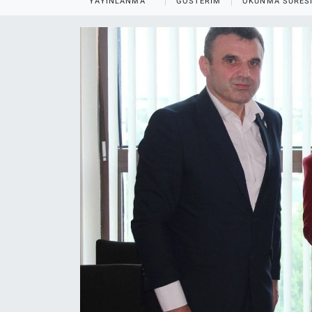
YAYINLANMA
GÖSTERIM
OKUNMA SÜRES
EĞİTİM
MAGAZİN
ÖZEL HABER
HALK54 PANORAMA