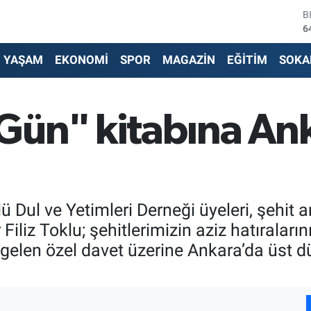
D
4
E
5
YAŞAM
EKONOMİ
SPOR
MAGAZİN
EĞİTİM
SOKA
S
6
G
6
Gün" kitabına An
B
1
B
6
 Dul ve Yetimleri Derneği üyeleri, şehit 
r Filiz Toklu; şehitlerimizin aziz hatırala
n gelen özel davet üzerine Ankara’da üst d