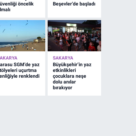
üvenliği öncelik
Beşevler’de başladı
lmalı
AKARYA
SAKARYA
arasu SGM’de yaz
Büyükşehir’in yaz
tölyeleri uçurtma
etkinlikleri
enliğiyle renklendi
çocuklara neşe
dolu anılar
bırakıyor