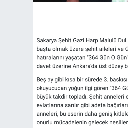
​Sakarya Şehit Gazi Harp Malulü Dul 
başta olmak üzere şehit aileleri ve G
hatıralarını yaşatan "364 Gün O Gün" 
davet üzerine Ankara’da üst düzey bi
​Beş ay gibi kısa bir sürede 3. baskı
okuyucudan yoğun ilgi gören "364 Gün
büyük takdir topladı. Şehit anneleri ev
evlatlarına sarılır gibi adeta bağırlar
anneleri, bu eserin daha geniş kitlel
onurlu mücadelenin gelecek nesillere