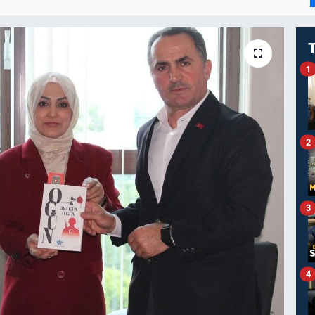
I
1
2
3
4