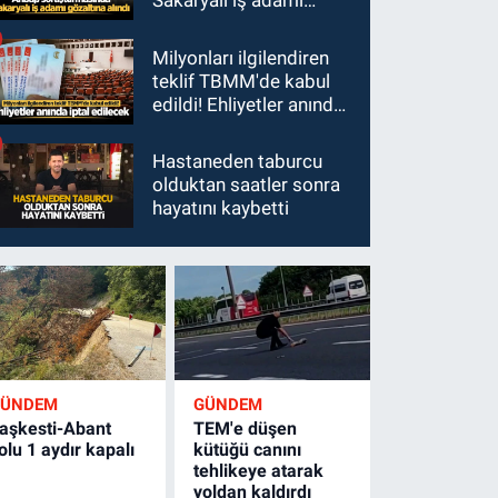
Sakaryalı iş adamı
gözaltına alındı
Milyonları ilgilendiren
teklif TBMM'de kabul
edildi! Ehliyetler anında
iptal edilecek
Hastaneden taburcu
olduktan saatler sonra
hayatını kaybetti
GÜNDEM
GÜNDEM
aşkesti-Abant
TEM'e düşen
olu 1 aydır kapalı
kütüğü canını
tehlikeye atarak
yoldan kaldırdı