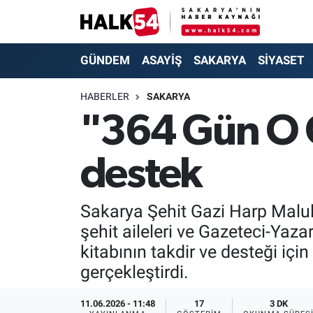
GÜNDEM
Adapazarı Nöbetçi Eczaneler
GÜNDEM
ASAYİŞ
SAKARYA
SİYASET
ASAYİŞ
Adapazarı Hava Durumu
HABERLER
SAKARYA
"364 Gün O 
YAŞAM
Adapazarı Trafik Yoğunluk Haritası
destek
SAKARYA
Süper Lig Puan Durumu ve Fikstür
SİYASET
Tüm Manşetler
Sakarya Şehit Gazi Harp Malulü
şehit aileleri ve Gazeteci-Yaza
EKONOMİ
Son Dakika Haberleri
kitabının takdir ve desteği içi
SOKAK RÖPORTAJLARI
Haber Arşivi
gerçekleştirdi.
SPOR
11.06.2026 - 11:48
17
3 DK