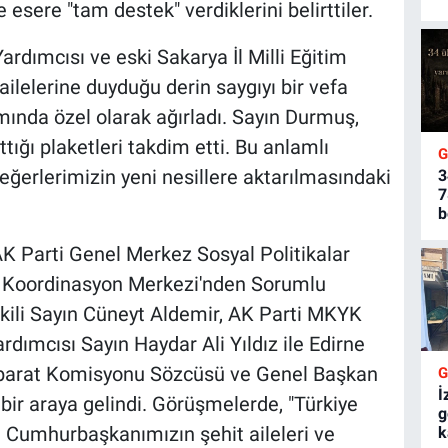
e esere "tam destek" verdiklerini belirttiler.
dımcısı ve eski Sakarya İl Milli Eğitim
ilelerine duyduğu derin saygıyı bir vefa
mında özel olarak ağırladı. Sayın Durmuş,
ttığı plaketleri takdim etti. Bu anlamlı
ğerlerimizin yeni nesillere aktarılmasındaki
3
7
b
K Parti Genel Merkez Sosyal Politikalar
er Koordinasyon Merkezi'nden Sorumlu
kili Sayın Cüneyt Aldemir, AK Parti MKYK
rdımcısı Sayın Haydar Ali Yıldız ile Edirne
ihbarat Komisyonu Sözcüsü ve Genel Başkan
İ
bir araya gelindi. Görüşmelerde, "Türkiye
g
n Cumhurbaşkanımızın şehit aileleri ve
k