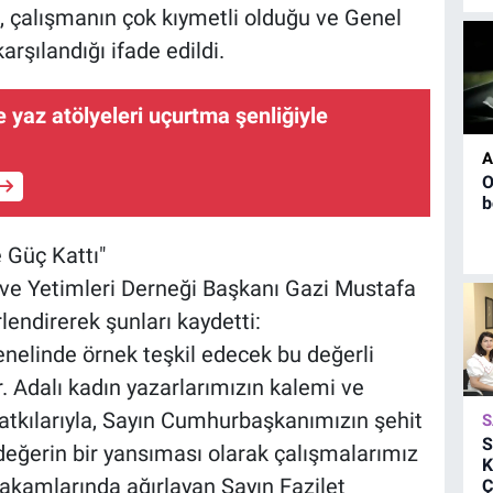
ek, çalışmanın çok kıymetli olduğu ve Genel
rşılandığı ifade edildi.
yaz atölyeleri uçurtma şenliğiyle
A
O
b
 Güç Kattı"
 ve Yetimleri Derneği Başkanı Gazi Mustafa
rlendirerek şunları kaydetti:
genelinde örnek teşkil edecek bu değerli
or. Adalı kadın yazarlarımızın kalemi ve
atkılarıyla, Sayın Cumhurbaşkanımızın şehit
S
S
 değerin bir yansıması olarak çalışmalarımız
K
makamlarında ağırlayan Sayın Fazilet
Ç