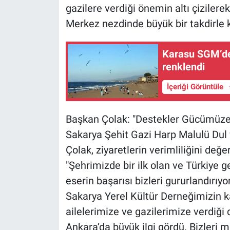
gazilere verdiği önemin altı çiziler
Merkez nezdinde büyük bir takdirle ka
Karasu SGM’de 
renklendi
İçeriği Görüntüle
​Başkan Çolak: "Destekler Gücümüze
​Sakarya Şehit Gazi Harp Malulü Dul
Çolak, ziyaretlerin verimliliğini değe
​"Şehrimizde bir ilk olan ve Türkiye 
eserin başarısı bizleri gururlandırıy
Sakarya Yerel Kültür Derneğimizin k
ailelerimize ve gazilerimize verdiği
Ankara’da büyük ilgi gördü. Bizleri 