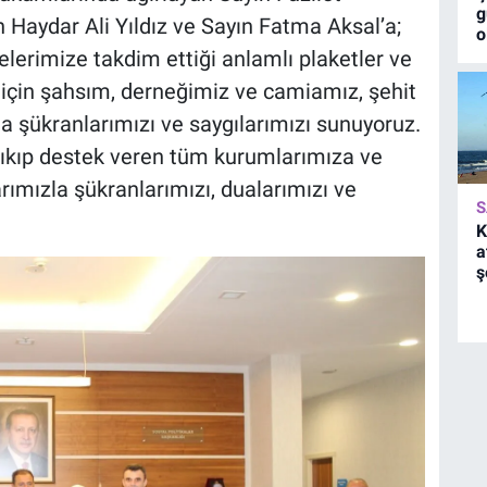
g
 Haydar Ali Yıldız ve Sayın Fatma Aksal’a;
o
elerimize takdim ettiği anlamlı plaketler ve
 için şahsım, derneğimiz ve camiamız, şehit
na şükranlarımızı ve saygılarımızı sunuyoruz.
çıkıp destek veren tüm kurumlarımıza ve
rımızla şükranlarımızı, dualarımızı ve
S
K
a
ş