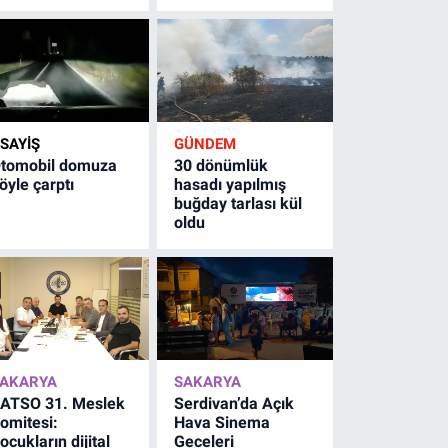
SAYİŞ
GÜNDEM
tomobil domuza
30 dönümlük
öyle çarptı
hasadı yapılmış
buğday tarlası kül
oldu
AKARYA
SAKARYA
ATSO 31. Meslek
Serdivan’da Açık
omitesi:
Hava Sinema
ocukların dijital
Geceleri