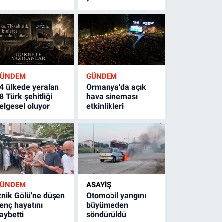
GÜNDEM
GÜNDEM
4 ülkede yeralan
Ormanya'da açık
8 Türk şehitliği
hava sineması
elgesel oluyor
etkinlikleri
GÜNDEM
ASAYİŞ
znik Gölü'ne düşen
Otomobil yangını
enç hayatını
büyümeden
aybetti
söndürüldü