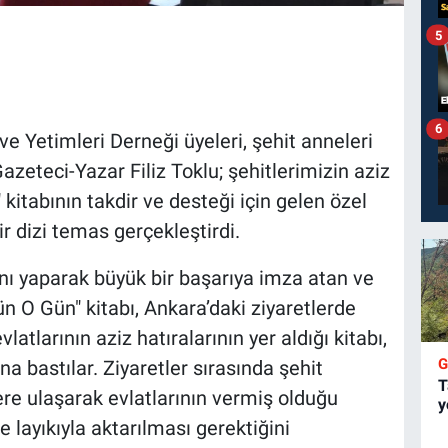
5
6
ve Yetimleri Derneği üyeleri, şehit anneleri
azeteci-Yazar Filiz Toklu; şehitlerimizin aziz
kitabının takdir ve desteği için gelen özel
r dizi temas gerçekleştirdi.
sını yaparak büyük bir başarıya imza atan ve
 O Gün" kitabı, Ankara’daki ziyaretlerde
latlarının aziz hatıralarının yer aldığı kitabı,
ına bastılar. Ziyaretler sırasında şehit
T
ere ulaşarak evlatlarının vermiş olduğu
y
 layıkıyla aktarılması gerektiğini