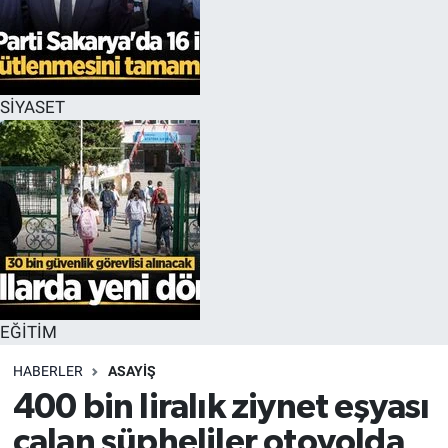
EĞİTİM
MAGAZİN
SİYASET
ÖZEL HABER
HALK54 PANORAMA
EĞİTİM
HABERLER
ASAYİŞ
400 bin liralık ziynet eşyası
çalan şüpheliler otoyolda