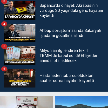
3
Sapanca'da cinayet: Akrabasının
vurduğu 30 yaşındaki genç hayatını
kaybetti
4
Ahbap soruşturmasında Sakaryalı
iş adamı gözaltına alındı
5
Milyonları ilgilendiren teklif
TBMM'de kabul edildi! Ehliyetler
anında iptal edilecek
6
Hastaneden taburcu olduktan
saatler sonra hayatını kaybetti