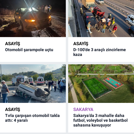
ASAYİŞ
ASAYİŞ
Otomobil şarampole uçtu
D-100'de 3 araçlı zincirleme
kaza
ASAYİŞ
SAKARYA
Tırla çarpışan otomobil takla
Sakarya’da 3 mahalle daha
attı: 4 yaralı
futbol, voleybol ve basketbol
sahasına kavuşuyor