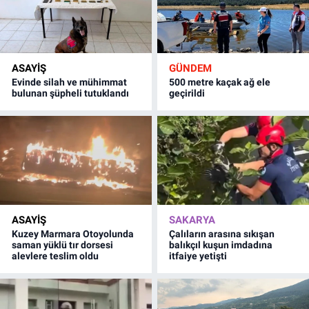
ASAYİŞ
GÜNDEM
Evinde silah ve mühimmat
500 metre kaçak ağ ele
bulunan şüpheli tutuklandı
geçirildi
ASAYİŞ
SAKARYA
Kuzey Marmara Otoyolunda
Çalıların arasına sıkışan
saman yüklü tır dorsesi
balıkçıl kuşun imdadına
alevlere teslim oldu
itfaiye yetişti