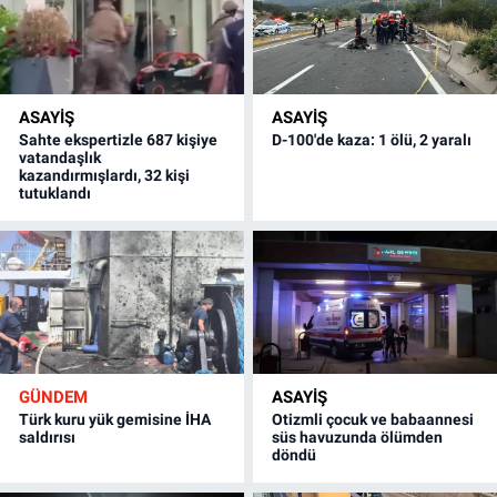
ASAYİŞ
ASAYİŞ
Sahte ekspertizle 687 kişiye
D-100'de kaza: 1 ölü, 2 yaralı
vatandaşlık
kazandırmışlardı, 32 kişi
tutuklandı
GÜNDEM
ASAYİŞ
Türk kuru yük gemisine İHA
Otizmli çocuk ve babaannesi
saldırısı
süs havuzunda ölümden
döndü