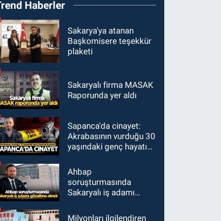
Trend Haberler
Sakarya'ya atanan
Başkomisere teşekkür
plaketi
Sakaryalı firma MASAK
Raporunda yer aldı
Sapanca'da cinayet:
Akrabasının vurduğu 30
yaşındaki genç hayatını
kaybetti
Ahbap
soruşturmasında
Sakaryalı iş adamı
gözaltına alındı
Milyonları ilgilendiren