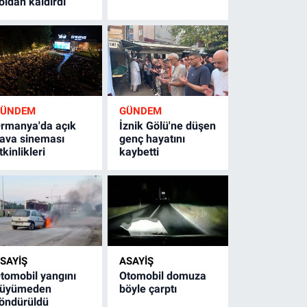
oldan kaldırdı
GÜNDEM
GÜNDEM
rmanya'da açık
İznik Gölü'ne düşen
ava sineması
genç hayatını
tkinlikleri
kaybetti
SAYİŞ
ASAYİŞ
tomobil yangını
Otomobil domuza
üyümeden
böyle çarptı
öndürüldü