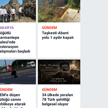
AKARYA
GÜNDEM
öğütlü
Taşkesti-Abant
armantepe
yolu 1 aydır kapalı
alesi'nde
estorasyon
alışmaları başladı
GÜNDEM
GÜNDEM
EM'e düşen
34 ülkede yeralan
ütüğü canını
78 Türk şehitliği
ehlikeye atarak
belgesel oluyor