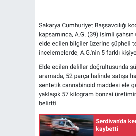
Sakarya Cumhuriyet Başsavcılığı ko
kapsamında, A.G. (39) isimli şahsın
elde edilen bilgiler üzerine şüpheli te
incelemelerde, A.G.'nin 5 farklı kişi
Elde edilen deliller doğrultusunda ş
aramada, 52 parça halinde satışa h
sentetik cannabinoid maddesi ele geçi
yaklaşık 57 kilogram bonzai üretimi
belirtti.
Serdivan'da ke
kaybetti