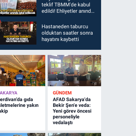
teklif TBMM'de kabul
edildi! Ehliyetler anında
iptal edilecek
Hastaneden taburcu
olduktan saatler sonra
hayatını kaybetti
AKARYA
GÜNDEM
erdivan’da gıda
AFAD Sakarya'da
şletmelerine yakın
Bekir Şen'e veda:
akip
Yeni görev öncesi
personeliyle
vedalaştı