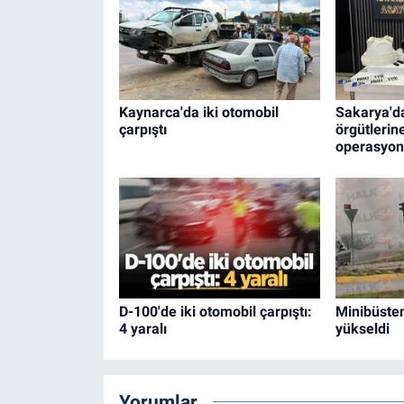
Kaynarca'da iki otomobil
Sakarya'da
çarpıştı
örgütlerin
operasyon
D-100'de iki otomobil çarpıştı:
Minibüste
4 yaralı
yükseldi
Yorumlar