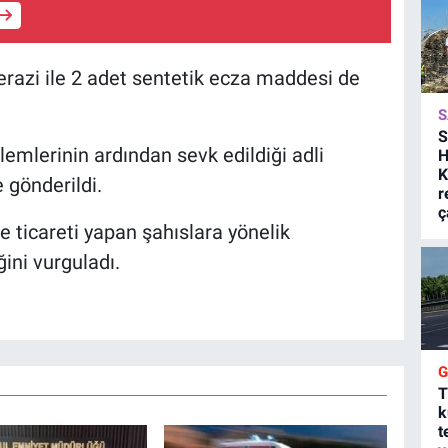
razi ile 2 adet sentetik ecza maddesi de
S
S
lemlerinin ardından sevk edildiği adli
H
K
gönderildi.
r
ç
e ticareti yapan şahıslara yönelik
ğini vurguladı.
T
k
t