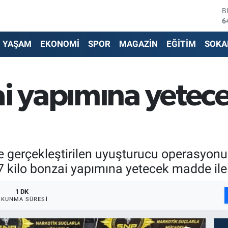
B
6
D
4
YAŞAM
EKONOMİ
SPOR
MAGAZİN
EĞİTİM
SOKA
E
5
S
6
ai yapımına yetec
G
6
B
1
e gerçekleştirilen uyuşturucu operasyonu
 57 kilo bonzai yapımına yetecek madde ile
1 DK
OKUNMA SÜRESI