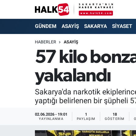
GÜNDEM
Adapazarı Nöbetçi Eczaneler
GÜNDEM
ASAYİŞ
SAKARYA
SİYASET
ASAYİŞ
Adapazarı Hava Durumu
HABERLER
ASAYİŞ
57 kilo bonz
YAŞAM
Adapazarı Trafik Yoğunluk Haritası
yakalandı
SAKARYA
Süper Lig Puan Durumu ve Fikstür
SİYASET
Tüm Manşetler
Sakarya'da narkotik ekiplerinc
yaptığı belirlenen bir şüpheli
EKONOMİ
Son Dakika Haberleri
02.06.2026 - 19:01
1
18
SOKAK RÖPORTAJLARI
Haber Arşivi
YAYINLANMA
PAYLAŞIM
GÖSTERIM
SPOR