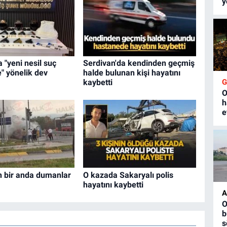
y
 "yeni nesil suç
Serdivan'da kendinden geçmiş
e" yönelik dev
halde bulunan kişi hayatını
kaybetti
O
h
e
n bir anda dumanlar
O kazada Sakaryalı polis
hayatını kaybetti
A
O
b
s