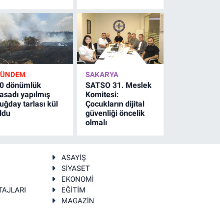
GÜNDEM
SAKARYA
0 dönümlük
SATSO 31. Meslek
asadı yapılmış
Komitesi:
uğday tarlası kül
Çocukların dijital
ldu
güvenliği öncelik
olmalı
ASAYİŞ
SİYASET
EKONOMİ
TAJLARI
EĞİTİM
MAGAZİN