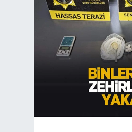
EĞİTİM
MAGAZİN
ÖZEL HABER
HALK54 PANORAMA