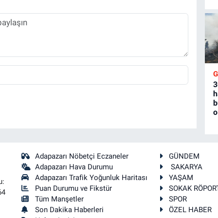
3
h
b
o
Adapazarı Nöbetçi Eczaneler
GÜNDEM
Adapazarı Hava Durumu
SAKARYA
Adapazarı Trafik Yoğunluk Haritası
YAŞAM
u:
Puan Durumu ve Fikstür
SOKAK RÖPOR
64
Tüm Manşetler
SPOR
Son Dakika Haberleri
ÖZEL HABER