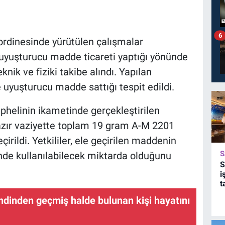
6
ordinesinde yürütülen çalışmalar
 uyuşturucu madde ticareti yaptığı yönünde
knik ve fiziki takibe alındı. Yapılan
ye uyuşturucu madde sattığı tespit edildi.
üphelinin ikametinde gerçekleştirilen
azır vaziyette toplam 19 gram A-M 2201
rildi. Yetkililer, ele geçirilen maddenin
S
nde kullanılabilecek miktarda olduğunu
S
i
t
ndinden geçmiş halde bulunan kişi hayatını