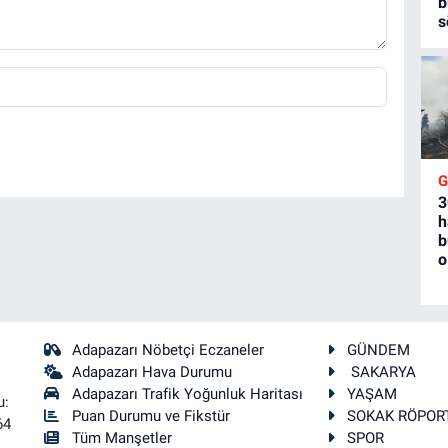
b
s
3
h
b
o
Adapazarı Nöbetçi Eczaneler
GÜNDEM
Adapazarı Hava Durumu
SAKARYA
Adapazarı Trafik Yoğunluk Haritası
YAŞAM
u:
Puan Durumu ve Fikstür
SOKAK RÖPOR
64
Tüm Manşetler
SPOR