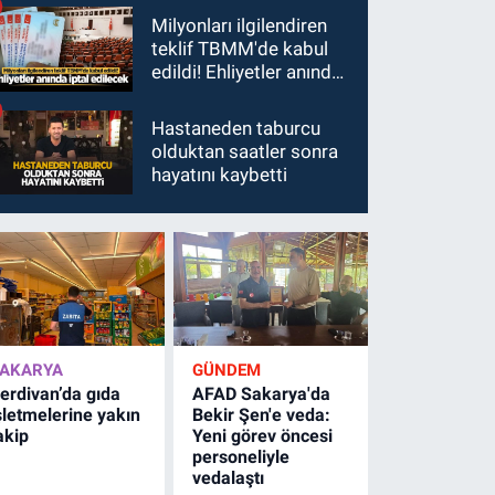
Milyonları ilgilendiren
teklif TBMM'de kabul
edildi! Ehliyetler anında
iptal edilecek
Hastaneden taburcu
olduktan saatler sonra
hayatını kaybetti
AKARYA
GÜNDEM
erdivan’da gıda
AFAD Sakarya'da
şletmelerine yakın
Bekir Şen'e veda:
akip
Yeni görev öncesi
personeliyle
vedalaştı