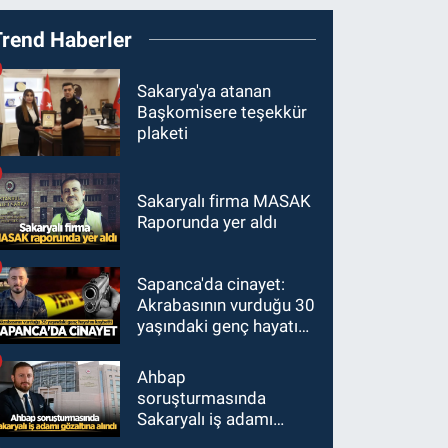
Trend Haberler
Sakarya'ya atanan
Başkomisere teşekkür
plaketi
Sakaryalı firma MASAK
Raporunda yer aldı
Sapanca'da cinayet:
Akrabasının vurduğu 30
yaşındaki genç hayatını
kaybetti
Ahbap
soruşturmasında
Sakaryalı iş adamı
gözaltına alındı