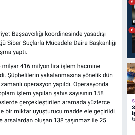
5
6
iyet Başsavcılığı koordinesinde yasadışı
üğü Siber Suçlarla Mücadele Daire Başkanlığı
ışma yaptı.
26 milyar 416 milyon lira işlem hacmine
ldi. Şüphelilerin yakalanmasına yönelik dün
ş zamanlı operasyon yapıldı. Operasyonda
oplam işlem yapılan şahıs sayısının 158
S
eslerde gerçekleştirilen aramada yüzlerce
S
ile bir miktar uyuşturucu madde ele geçirildi.
i
t
 ve arsalardan oluşan 138 taşınmaz ile 25