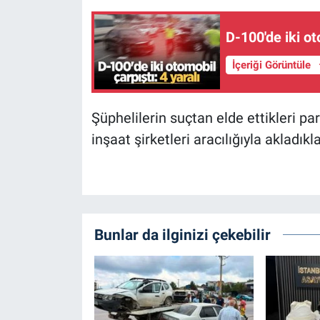
D-100'de iki ot
İçeriği Görüntüle
Şüphelilerin suçtan elde ettikleri p
inşaat şirketleri aracılığıyla akladıkla
Bunlar da ilginizi çekebilir