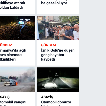
ehlikeye atarak
belgesel oluyor
oldan kaldırdı
GÜNDEM
GÜNDEM
rmanya'da açık
İznik Gölü'ne düşen
ava sineması
genç hayatını
tkinlikleri
kaybetti
SAYİŞ
ASAYİŞ
tomobil yangını
Otomobil domuza