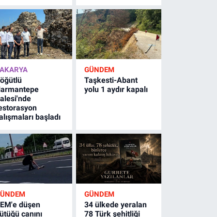
AKARYA
GÜNDEM
öğütlü
Taşkesti-Abant
armantepe
yolu 1 aydır kapalı
alesi'nde
estorasyon
alışmaları başladı
GÜNDEM
GÜNDEM
EM'e düşen
34 ülkede yeralan
ütüğü canını
78 Türk şehitliği