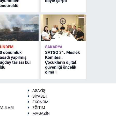
üyümeden
böyle çarptı
öndürüldü
GÜNDEM
SAKARYA
0 dönümlük
SATSO 31. Meslek
asadı yapılmış
Komitesi:
uğday tarlası kül
Çocukların dijital
ldu
güvenliği öncelik
olmalı
ASAYİŞ
SİYASET
EKONOMİ
TAJLARI
EĞİTİM
MAGAZİN