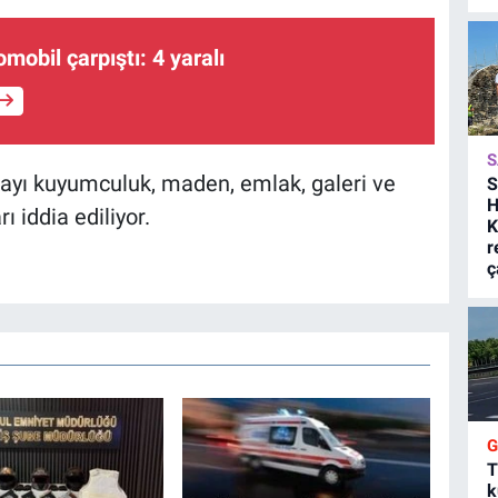
omobil çarpıştı: 4 yaralı
S
arayı kuyumculuk, maden, emlak, galeri ve
S
H
rı iddia ediliyor.
K
r
ç
T
k