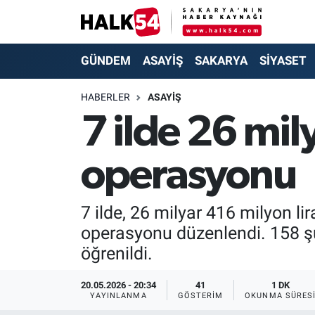
GÜNDEM
Adapazarı Nöbetçi Eczaneler
GÜNDEM
ASAYİŞ
SAKARYA
SİYASET
ASAYİŞ
Adapazarı Hava Durumu
HABERLER
ASAYİŞ
7 ilde 26 mil
YAŞAM
Adapazarı Trafik Yoğunluk Haritası
operasyonu
SAKARYA
Süper Lig Puan Durumu ve Fikstür
SİYASET
Tüm Manşetler
7 ilde, 26 milyar 416 milyon li
operasyonu düzenlendi. 158 şü
EKONOMİ
Son Dakika Haberleri
öğrenildi.
SOKAK RÖPORTAJLARI
Haber Arşivi
20.05.2026 - 20:34
41
1 DK
YAYINLANMA
GÖSTERIM
OKUNMA SÜRES
SPOR