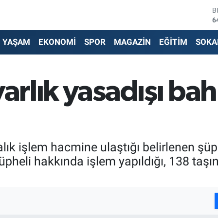
B
6
D
4
YAŞAM
EKONOMİ
SPOR
MAGAZİN
EĞİTİM
SOKA
E
5
S
6
yarlık yasadışı bah
G
6
B
1
ralık işlem hacmine ulaştığı belirlenen şüp
pheli hakkında işlem yapıldığı, 138 taşı
I