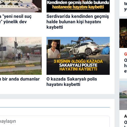
t
y
 "yeni nesil suç
Serdivan'da kendinden geçmiş
e" yönelik dev
halde bulunan kişi hayatını
kaybetti
O
h
e
n bir anda dumanlar
O kazada Sakaryalı polis
hayatını kaybetti
A
O