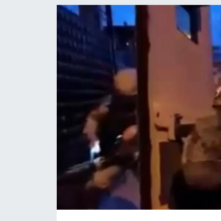
EĞİTİM
MAGAZİN
ÖZEL HABER
HALK54 PANORAMA