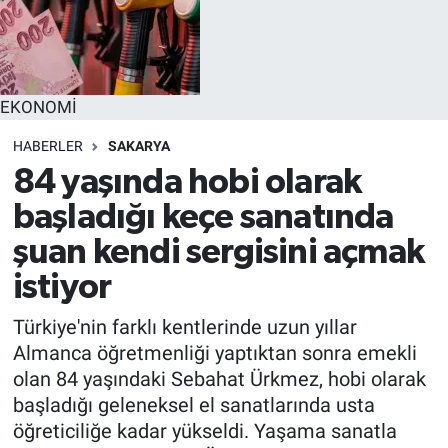
EĞİTİM
MAGAZİN
EKONOMİ
ÖZEL HABER
HABERLER
SAKARYA
84 yaşında hobi olarak
HALK54 PANORAMA
başladığı keçe sanatında
şuan kendi sergisini açmak
istiyor
Türkiye'nin farklı kentlerinde uzun yıllar
Almanca öğretmenliği yaptıktan sonra emekli
olan 84 yaşındaki Sebahat Ürkmez, hobi olarak
başladığı geleneksel el sanatlarında usta
öğreticiliğe kadar yükseldi. Yaşama sanatla