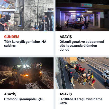
GÜNDEM
ASAYİŞ
Türk kuru yük gemisine İHA
Otizmli çocuk ve babaannesi
saldırısı
süs havuzunda ölümden
döndü
ASAYİŞ
ASAYİŞ
Otomobil şarampole uçtu
D-100'de 3 araçlı zincirleme
kaza