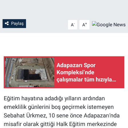
Paylaş
-
+
A
A
Adapazarı Spor
Kompleksi’nde
çalışmalar tüm hızıyla
sürüyor
Eğitim hayatına adadığı yılların ardından
emeklilik günlerini boş geçirmek istemeyen
Sebahat Ürkmez, 10 sene önce Adapazarı'nda
misafir olarak gittiği Halk Eğitim merkezinde