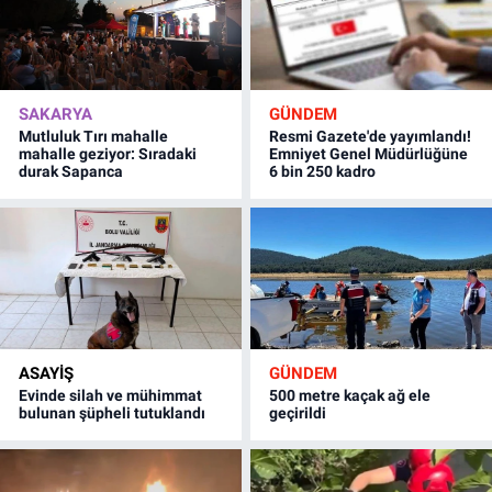
SAKARYA
GÜNDEM
Mutluluk Tırı mahalle
Resmi Gazete'de yayımlandı!
mahalle geziyor: Sıradaki
Emniyet Genel Müdürlüğüne
durak Sapanca
6 bin 250 kadro
ASAYİŞ
GÜNDEM
Evinde silah ve mühimmat
500 metre kaçak ağ ele
bulunan şüpheli tutuklandı
geçirildi