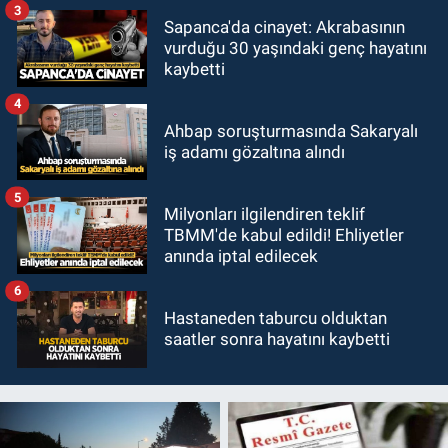
3
Sapanca'da cinayet: Akrabasının
vurduğu 30 yaşındaki genç hayatını
kaybetti
4
Ahbap soruşturmasında Sakaryalı
iş adamı gözaltına alındı
5
Milyonları ilgilendiren teklif
TBMM'de kabul edildi! Ehliyetler
anında iptal edilecek
6
Hastaneden taburcu olduktan
saatler sonra hayatını kaybetti