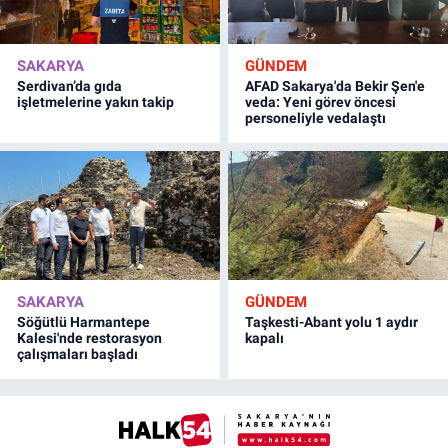
SAKARYA
GÜNDEM
Serdivan’da gıda
AFAD Sakarya'da Bekir Şen'e
işletmelerine yakın takip
veda: Yeni görev öncesi
personeliyle vedalaştı
SAKARYA
GÜNDEM
Söğütlü Harmantepe
Taşkesti-Abant yolu 1 aydır
Kalesi'nde restorasyon
kapalı
çalışmaları başladı