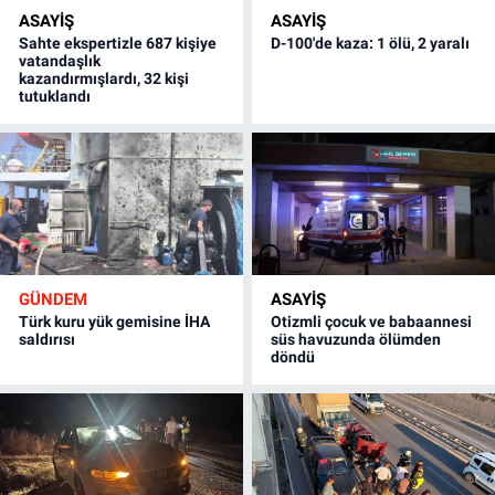
ASAYİŞ
ASAYİŞ
Sahte ekspertizle 687 kişiye
D-100'de kaza: 1 ölü, 2 yaralı
vatandaşlık
kazandırmışlardı, 32 kişi
tutuklandı
GÜNDEM
ASAYİŞ
Türk kuru yük gemisine İHA
Otizmli çocuk ve babaannesi
saldırısı
süs havuzunda ölümden
döndü