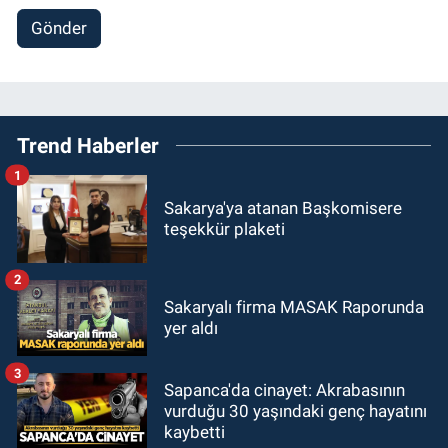
Gönder
Trend Haberler
1
Sakarya'ya atanan Başkomisere
teşekkür plaketi
2
Sakaryalı firma MASAK Raporunda
yer aldı
3
Sapanca'da cinayet: Akrabasının
vurduğu 30 yaşındaki genç hayatını
kaybetti