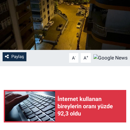
Paylaş
-
+
A
A
İnternet kullanan
bireylerin oranı yüzde
92,3 oldu