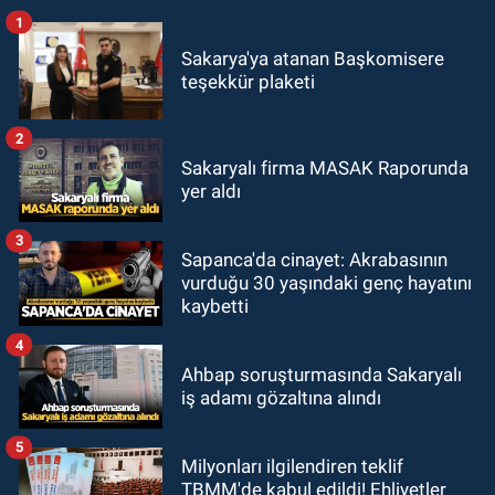
1
Sakarya'ya atanan Başkomisere
teşekkür plaketi
2
Sakaryalı firma MASAK Raporunda
yer aldı
3
Sapanca'da cinayet: Akrabasının
vurduğu 30 yaşındaki genç hayatını
kaybetti
4
Ahbap soruşturmasında Sakaryalı
iş adamı gözaltına alındı
5
Milyonları ilgilendiren teklif
TBMM'de kabul edildi! Ehliyetler