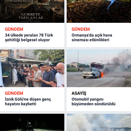
GÜNDEM
GÜNDEM
34 ülkede yeralan 78 Türk
Ormanya'da açık hava
şehitliği belgesel oluyor
sineması etkinlikleri
GÜNDEM
ASAYİŞ
İznik Gölü'ne düşen genç
Otomobil yangını
hayatını kaybetti
büyümeden söndürüldü