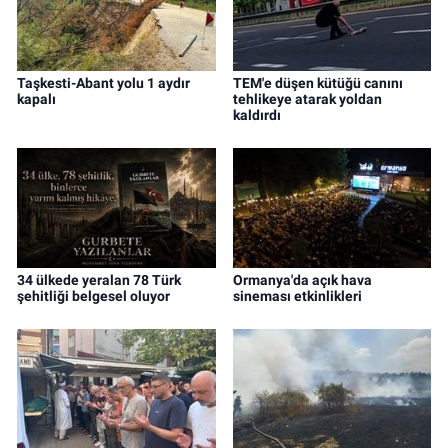
Taşkesti-Abant yolu 1 aydır
TEM'e düşen kütüğü canını
kapalı
tehlikeye atarak yoldan
kaldırdı
34 ülkede yeralan 78 Türk
Ormanya'da açık hava
şehitliği belgesel oluyor
sineması etkinlikleri