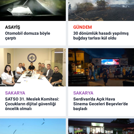
ASAYİŞ
GÜNDEM
Otomobil domuza böyle
30 dönümlük hasadı yapılmış
çarptı
buğday tarlası kül oldu
SAKARYA
SAKARYA
SATSO 31. Meslek Komitesi:
Serdivan’da Açık Hava
Çocukların dijital güvenliği
Sinema Geceleri Beşevler’de
öncelik olmalı
başladı