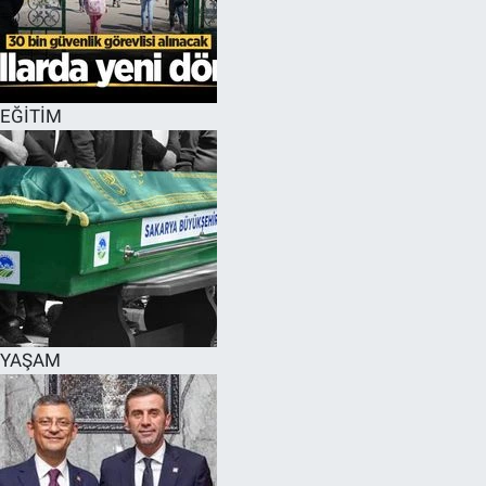
EĞİTİM
MAGAZİN
EĞİTİM
ÖZEL HABER
HALK54 PANORAMA
YAŞAM