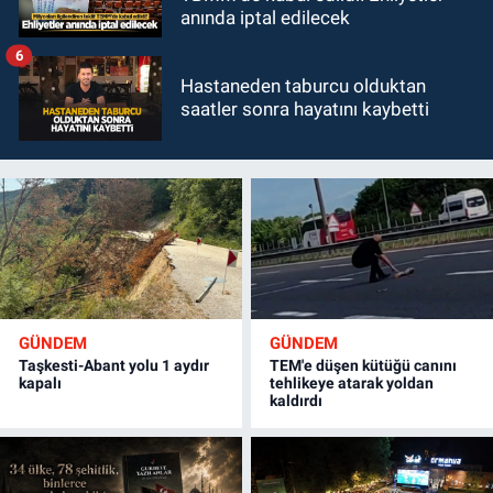
anında iptal edilecek
6
Hastaneden taburcu olduktan
saatler sonra hayatını kaybetti
GÜNDEM
GÜNDEM
Taşkesti-Abant yolu 1 aydır
TEM'e düşen kütüğü canını
kapalı
tehlikeye atarak yoldan
kaldırdı