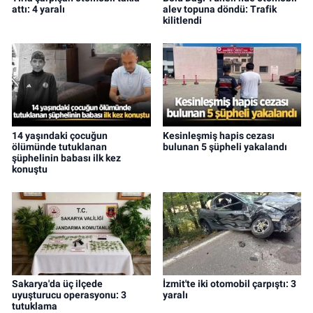
attı: 4 yaralı
alev topuna döndü: Trafik
kilitlendi
14 yaşındaki çocuğun
Kesinleşmiş hapis cezası
ölümünde tutuklanan
bulunan 5 şüpheli yakalandı
şüphelinin babası ilk kez
konuştu
Sakarya'da üç ilçede
İzmit'te iki otomobil çarpıştı: 3
uyuşturucu operasyonu: 3
yaralı
tutuklama