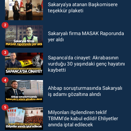
Sakarya'ya atanan Başkomisere
teşekkür plaketi
2
Sakaryalı firma MASAK Raporunda
yer aldı
3
Sapanca'da cinayet: Akrabasının
vurduğu 30 yaşındaki genç hayatını
kaybetti
4
Ahbap soruşturmasında Sakaryalı
iş adamı gözaltına alındı
5
Milyonları ilgilendiren teklif
TBMM'de kabul edildi! Ehliyetler
anında iptal edilecek