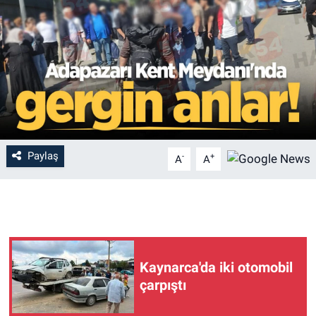
Paylaş
-
+
A
A
Kaynarca'da iki otomobil
çarpıştı