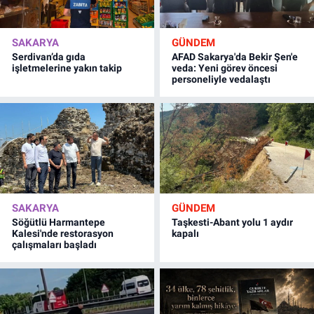
SAKARYA
GÜNDEM
Serdivan’da gıda
AFAD Sakarya'da Bekir Şen'e
işletmelerine yakın takip
veda: Yeni görev öncesi
personeliyle vedalaştı
SAKARYA
GÜNDEM
Söğütlü Harmantepe
Taşkesti-Abant yolu 1 aydır
Kalesi'nde restorasyon
kapalı
çalışmaları başladı