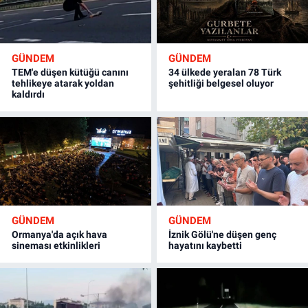
GÜNDEM
GÜNDEM
TEM'e düşen kütüğü canını
34 ülkede yeralan 78 Türk
tehlikeye atarak yoldan
şehitliği belgesel oluyor
kaldırdı
GÜNDEM
GÜNDEM
Ormanya'da açık hava
İznik Gölü'ne düşen genç
sineması etkinlikleri
hayatını kaybetti