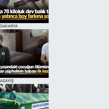
EĞİTİM
MAGAZİN
SAKARYA
ÖZEL HABER
HALK54 PANORAMA
ASAYİŞ