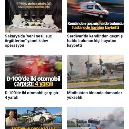
Sakarya'da "yeni nesil suç
Serdivan'da kendinden geçmiş
örgütlerine" yönelik dev
halde bulunan kişi hayatını
operasyon
kaybetti
D-100'de iki otomobil çarpıştı:
Minibüsten bir anda dumanlar
4 yaralı
yükseldi