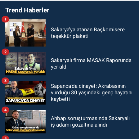
Trend Haberler
1
Sakarya'ya atanan Başkomisere
teşekkür plaketi
2
Sakaryalı firma MASAK Raporunda
yer aldı
3
Sapanca'da cinayet: Akrabasının
vurduğu 30 yaşındaki genç hayatını
kaybetti
4
Ahbap soruşturmasında Sakaryalı
iş adamı gözaltına alındı
5