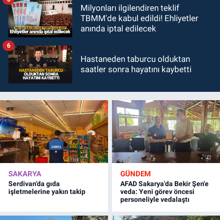
Milyonları ilgilendiren teklif
TBMM'de kabul edildi! Ehliyetler
anında iptal edilecek
6
Hastaneden taburcu olduktan
saatler sonra hayatını kaybetti
SAKARYA
GÜNDEM
Serdivan’da gıda
AFAD Sakarya'da Bekir Şen'e
işletmelerine yakın takip
veda: Yeni görev öncesi
personeliyle vedalaştı