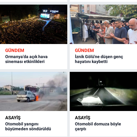
GÜNDEM
GÜNDEM
Ormanya'da açık hava
İznik Gölü'ne düşen genç
sineması etkinlikleri
hayatını kaybetti
ASAYİŞ
ASAYİŞ
Otomobil yangını
Otomobil domuza böyle
büyümeden söndürüldü
çarptı