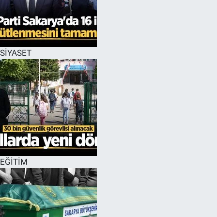
SİYASET
EĞİTİM