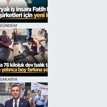
EĞİTİM
MAGAZİN
GÜNDEM
ÖZEL HABER
HALK54 PANORAMA
SAKARYA