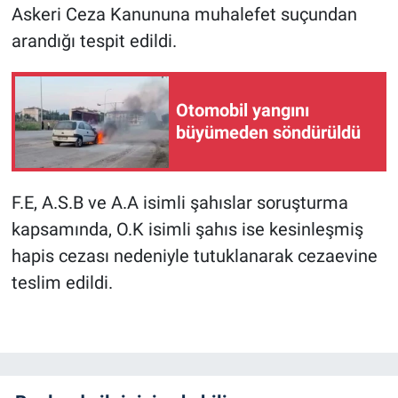
Askeri Ceza Kanununa muhalefet suçundan
arandığı tespit edildi.
Otomobil yangını
büyümeden söndürüldü
F.E, A.S.B ve A.A isimli şahıslar soruşturma
kapsamında, O.K isimli şahıs ise kesinleşmiş
hapis cezası nedeniyle tutuklanarak cezaevine
teslim edildi.