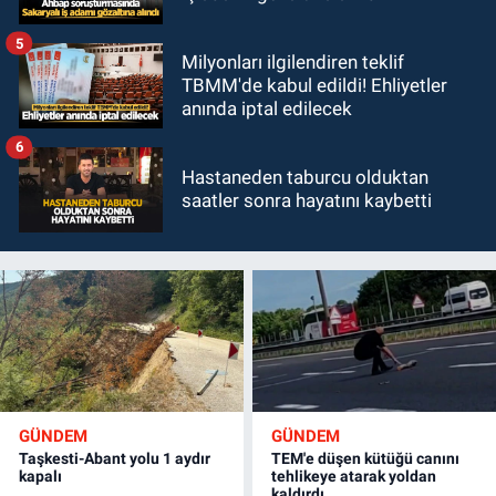
5
Milyonları ilgilendiren teklif
TBMM'de kabul edildi! Ehliyetler
anında iptal edilecek
6
Hastaneden taburcu olduktan
saatler sonra hayatını kaybetti
GÜNDEM
GÜNDEM
Taşkesti-Abant yolu 1 aydır
TEM'e düşen kütüğü canını
kapalı
tehlikeye atarak yoldan
kaldırdı