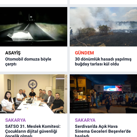
ASAYİŞ
GÜNDEM
Otomobil domuza böyle
30 dönümlük hasadı yapılmış
çarptı
buğday tarlası kül oldu
SAKARYA
SAKARYA
SATSO 31. Meslek Komitesi:
Serdivan’da Açık Hava
Çocukların dijital güvenliği
Sinema Geceleri Beşevler’de
öncelik olmalı
başladı