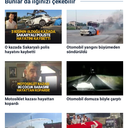
Bunlar da ilginizi çekebilir
O kazada Sakaryalı polis
Otomobil yangını büyümeden
hayatını kaybetti
söndürüldü
Motosiklet kazası hayattan
Otomobil domuza böyle çarptı
kopardı