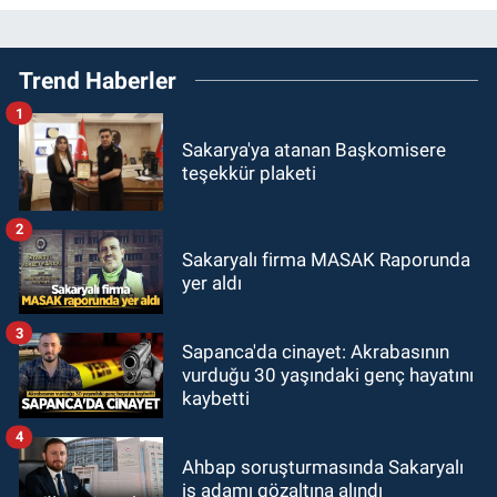
Trend Haberler
1
Sakarya'ya atanan Başkomisere
teşekkür plaketi
2
Sakaryalı firma MASAK Raporunda
yer aldı
3
Sapanca'da cinayet: Akrabasının
vurduğu 30 yaşındaki genç hayatını
kaybetti
4
Ahbap soruşturmasında Sakaryalı
iş adamı gözaltına alındı