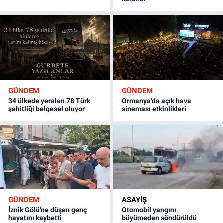
GÜNDEM
GÜNDEM
34 ülkede yeralan 78 Türk
Ormanya'da açık hava
şehitliği belgesel oluyor
sineması etkinlikleri
GÜNDEM
ASAYİŞ
İznik Gölü'ne düşen genç
Otomobil yangını
hayatını kaybetti
büyümeden söndürüldü