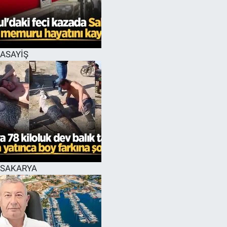
EĞİTİM
MAGAZİN
ASAYİŞ
ÖZEL HABER
HALK54 PANORAMA
SAKARYA