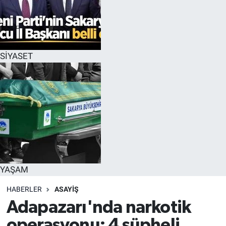
SİYASET
YAŞAM
HABERLER
ASAYİŞ
Adapazarı'nda narkotik
operasyonu: 4 şüpheli