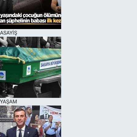
EĞİTİM
MAGAZİN
ASAYİŞ
ÖZEL HABER
HALK54 PANORAMA
YAŞAM