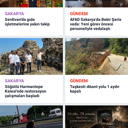
SAKARYA
GÜNDEM
Serdivan’da gıda
AFAD Sakarya'da Bekir Şen'e
işletmelerine yakın takip
veda: Yeni görev öncesi
personeliyle vedalaştı
SAKARYA
GÜNDEM
Söğütlü Harmantepe
Taşkesti-Abant yolu 1 aydır
Kalesi'nde restorasyon
kapalı
çalışmaları başladı