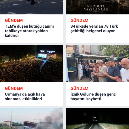
GÜNDEM
GÜNDEM
TEM'e düşen kütüğü canını
34 ülkede yeralan 78 Türk
tehlikeye atarak yoldan
şehitliği belgesel oluyor
kaldırdı
GÜNDEM
GÜNDEM
Ormanya'da açık hava
İznik Gölü'ne düşen genç
sineması etkinlikleri
hayatını kaybetti