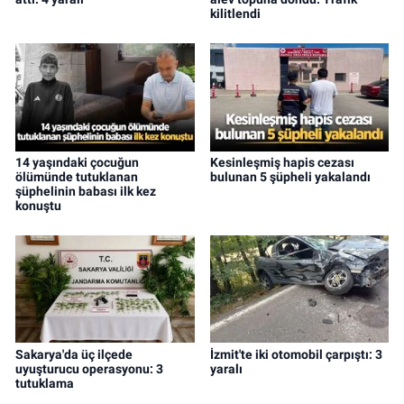
kilitlendi
14 yaşındaki çocuğun
Kesinleşmiş hapis cezası
ölümünde tutuklanan
bulunan 5 şüpheli yakalandı
şüphelinin babası ilk kez
konuştu
Sakarya'da üç ilçede
İzmit'te iki otomobil çarpıştı: 3
uyuşturucu operasyonu: 3
yaralı
tutuklama