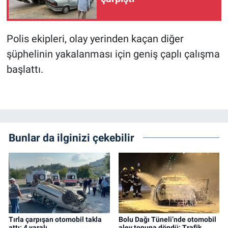
Polis ekipleri, olay yerinden kaçan diğer
şüphelinin yakalanması için geniş çaplı çalışma
başlattı.
Bunlar da ilginizi çekebilir
Tırla çarpışan otomobil takla
Bolu Dağı Tüneli’nde otomobil
attı: 4 yaralı
alev topuna döndü: Trafik