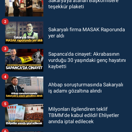
Sakarya'ya atanan Başkomisere
teşekkür plaketi
2
Sakaryalı firma MASAK Raporunda
yer aldı
3
Sapanca'da cinayet: Akrabasının
vurduğu 30 yaşındaki genç hayatını
kaybetti
4
Ahbap soruşturmasında Sakaryalı
iş adamı gözaltına alındı
5
Milyonları ilgilendiren teklif
TBMM'de kabul edildi! Ehliyetler
anında iptal edilecek
6