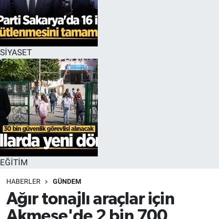
EĞİTİM
MAGAZİN
SİYASET
ÖZEL HABER
HALK54 PANORAMA
EĞİTİM
HABERLER
GÜNDEM
Ağır tonajlı araçlar için
Akmeşe'de 2 bin 700