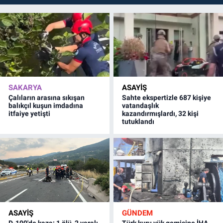
SAKARYA
ASAYİŞ
Çalıların arasına sıkışan
Sahte ekspertizle 687 kişiye
balıkçıl kuşun imdadına
vatandaşlık
itfaiye yetişti
kazandırmışlardı, 32 kişi
tutuklandı
ASAYİŞ
GÜNDEM
D-100'de kaza: 1 ölü, 2 yaralı
Türk kuru yük gemisine İHA