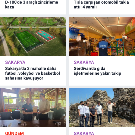
D-100'de 3 araçlı zincirleme
Tırla çarpışan otomobil takla
kaza
attı: 4 yaralı
SAKARYA
SAKARYA
Sakarya’da 3 mahalle daha
Serdivan’da gıda
futbol, voleybol ve basketbol
işletmelerine yakın takip
sahasına kavuşuyor
GÜNDEM
SAKARYA