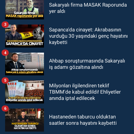
Sakaryalı firma MASAK Raporunda
yer aldı
3
Sapanca'da cinayet: Akrabasının
vurduğu 30 yaşındaki genç hayatını
kaybetti
4
Ahbap soruşturmasında Sakaryalı
iş adamı gözaltına alındı
5
Milyonları ilgilendiren teklif
TBMM'de kabul edildi! Ehliyetler
anında iptal edilecek
6
Hastaneden taburcu olduktan
saatler sonra hayatını kaybetti