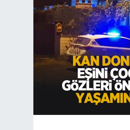
EĞİTİM
MAGAZİN
ÖZEL HABER
HALK54 PANORAMA