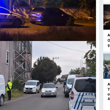
A
O
ş
A
T
o
4