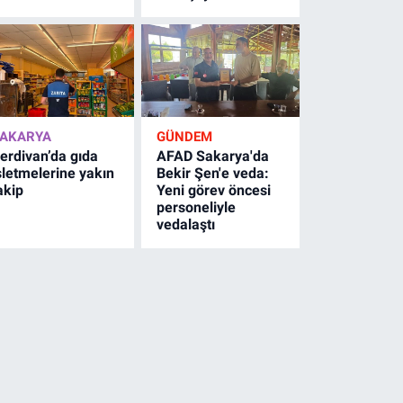
AKARYA
GÜNDEM
erdivan’da gıda
AFAD Sakarya'da
şletmelerine yakın
Bekir Şen'e veda:
akip
Yeni görev öncesi
personeliyle
vedalaştı