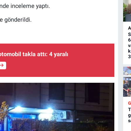
inde inceleme yaptı.
e gönderildi.
A
S
6
v
k
otomobil takla attı: 4 yaralı
3
T
g
s