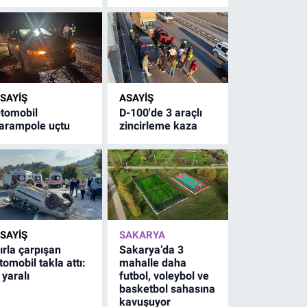
SAYİŞ
ASAYİŞ
tomobil
D-100'de 3 araçlı
arampole uçtu
zincirleme kaza
SAYİŞ
SAKARYA
ırla çarpışan
Sakarya’da 3
tomobil takla attı:
mahalle daha
 yaralı
futbol, voleybol ve
basketbol sahasına
kavuşuyor