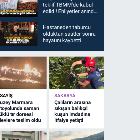
teklif TBMM'de kabul
edildi! Ehliyetler anında
iptal edilecek
Hastaneden taburcu
olduktan saatler sonra
hayatını kaybetti
SAYİŞ
SAKARYA
uzey Marmara
Çalıların arasına
toyolunda saman
sıkışan balıkçıl
üklü tır dorsesi
kuşun imdadına
levlere teslim oldu
itfaiye yetişti