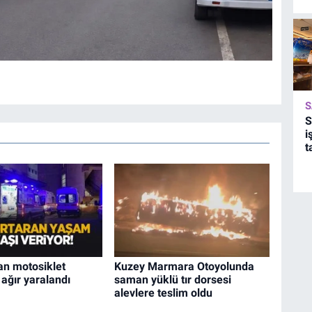
S
S
i
t
an motosiklet
Kuzey Marmara Otoyolunda
ağır yaralandı
saman yüklü tır dorsesi
alevlere teslim oldu