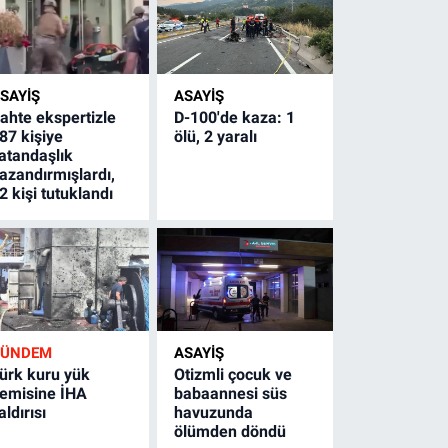
SAYİŞ
ASAYİŞ
ahte ekspertizle
D-100'de kaza: 1
87 kişiye
ölü, 2 yaralı
atandaşlık
azandırmışlardı,
2 kişi tutuklandı
GÜNDEM
ASAYİŞ
ürk kuru yük
Otizmli çocuk ve
emisine İHA
babaannesi süs
aldırısı
havuzunda
ölümden döndü