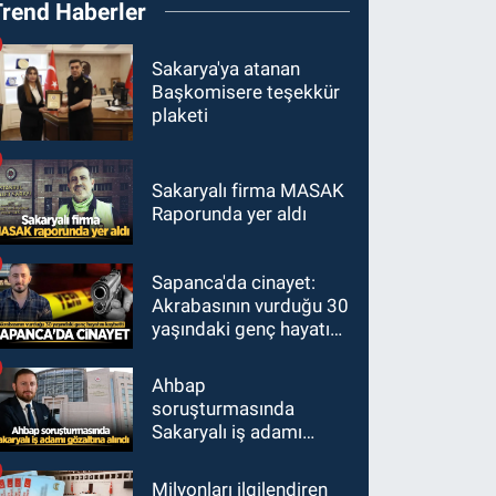
Trend Haberler
Sakarya'ya atanan
Başkomisere teşekkür
plaketi
Sakaryalı firma MASAK
Raporunda yer aldı
Sapanca'da cinayet:
Akrabasının vurduğu 30
yaşındaki genç hayatını
kaybetti
Ahbap
soruşturmasında
Sakaryalı iş adamı
gözaltına alındı
Milyonları ilgilendiren