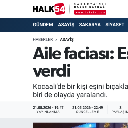
GÜNDEM
Adapazarı Nöbetçi Eczaneler
GÜNDEM
ASAYİŞ
SAKARYA
SİYASET
ASAYİŞ
Adapazarı Hava Durumu
HABERLER
ASAYİŞ
Aile faciası:
YAŞAM
Adapazarı Trafik Yoğunluk Haritası
verdi
SAKARYA
Süper Lig Puan Durumu ve Fikstür
SİYASET
Tüm Manşetler
Kocaali'de bir kişi eşini bıça
biri de olayda yaralandı.
EKONOMİ
Son Dakika Haberleri
21.05.2026 - 19:47
21.05.2026 - 22:49
3
SOKAK RÖPORTAJLARI
Haber Arşivi
YAYINLANMA
GÜNCELLEME
PAYLAŞI
SPOR