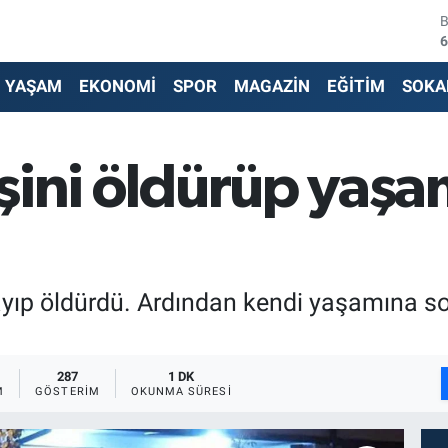
4
5
YAŞAM
EKONOMİ
SPOR
MAGAZİN
EĞİTİM
SOKA
6
6
 Eşini öldürüp yaş
1
6
klayıp öldürdü. Ardından kendi yaşamına so
287
1 DK
M
GÖSTERIM
OKUNMA SÜRESI