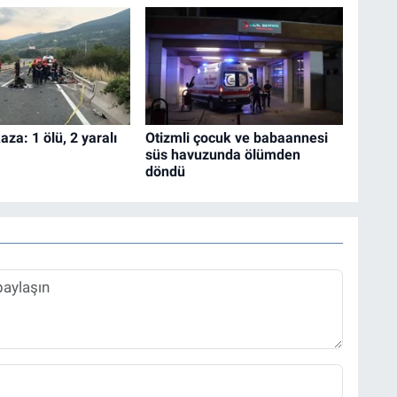
aza: 1 ölü, 2 yaralı
Otizmli çocuk ve babaannesi
süs havuzunda ölümden
döndü