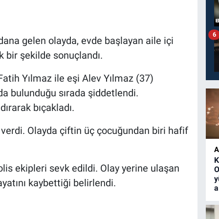
6
na gelen olayda, evde başlayan aile içi
k bir şekilde sonuçlandı.
 Fatih Yılmaz ile eşi Alev Yılmaz (37)
da bulunduğu sırada şiddetlendi.
dırarak bıçakladı.
erdi. Olayda çiftin üç çocuğundan biri hafif
A
K
lis ekipleri sevk edildi. Olay yerine ulaşan
O
y
yatını kaybettiği belirlendi.
a