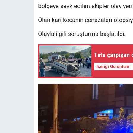
Bölgeye sevk edilen ekipler olay yer
Ölen karı kocanın cenazeleri otopsiy
Olayla ilgili soruşturma başlatıldı.
Tırla çarpışan 
İçeriği Görüntüle