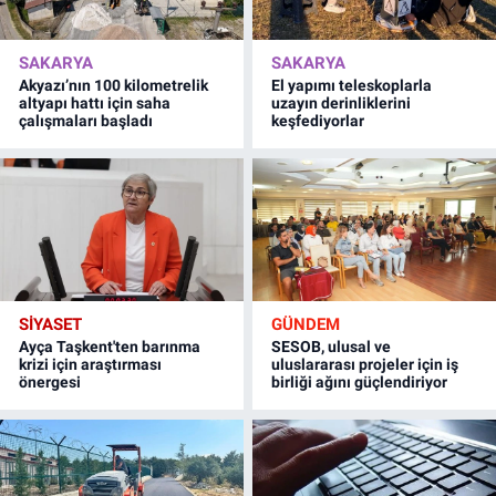
SAKARYA
SAKARYA
Akyazı’nın 100 kilometrelik
El yapımı teleskoplarla
altyapı hattı için saha
uzayın derinliklerini
çalışmaları başladı
keşfediyorlar
SİYASET
GÜNDEM
Ayça Taşkent'ten barınma
SESOB, ulusal ve
krizi için araştırması
uluslararası projeler için iş
önergesi
birliği ağını güçlendiriyor