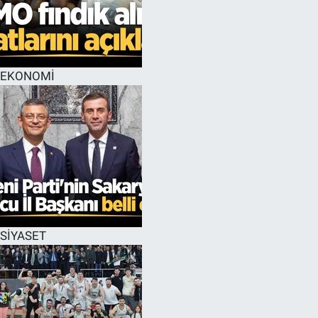
EĞİTİM
MAGAZİN
EKONOMİ
ÖZEL HABER
HALK54 PANORAMA
SİYASET