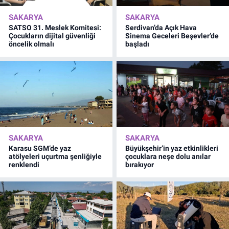
SAKARYA
SAKARYA
SATSO 31. Meslek Komitesi:
Serdivan’da Açık Hava
Çocukların dijital güvenliği
Sinema Geceleri Beşevler’de
öncelik olmalı
başladı
SAKARYA
SAKARYA
Karasu SGM’de yaz
Büyükşehir’in yaz etkinlikleri
atölyeleri uçurtma şenliğiyle
çocuklara neşe dolu anılar
renklendi
bırakıyor