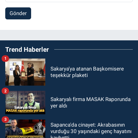
Gönder
Trend Haberler
1
Sakarya'ya atanan Başkomisere
teşekkür plaketi
2
Sakaryalı firma MASAK Raporunda
yer aldı
3
Sapanca'da cinayet: Akrabasının
vurduğu 30 yaşındaki genç hayatını
kaybetti