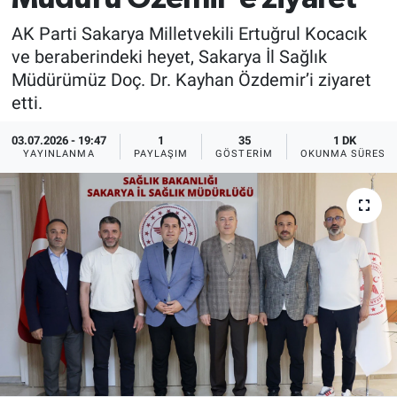
AK Parti Sakarya Milletvekili Ertuğrul Kocacık
ve beraberindeki heyet, Sakarya İl Sağlık
Müdürümüz Doç. Dr. Kayhan Özdemir’i ziyaret
etti.
03.07.2026 - 19:47
1
35
1 DK
YAYINLANMA
PAYLAŞIM
GÖSTERIM
OKUNMA SÜRESI