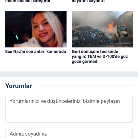
imam odasını karıştırdı
hayatını kaybetti
Ece Naz'ın son anları kamerada
Geri dönüşüm tesisinde
yangın: TEM ve D-100'de göz
gözü görmedi
Yorumlar