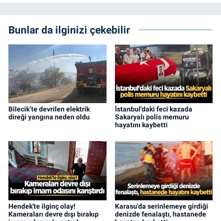
Bunlar da ilginizi çekebilir
Bilecik’te devrilen elektrik
İstanbul'daki feci kazada
direği yangına neden oldu
Sakaryalı polis memuru
hayatını kaybetti
Hendek'te ilginç olay!
Karasu'da serinlemeye girdiği
Kameraları devre dışı bırakıp
denizde fenalaştı, hastanede