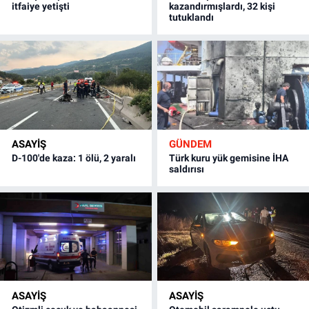
itfaiye yetişti
kazandırmışlardı, 32 kişi
tutuklandı
ASAYİŞ
GÜNDEM
D-100'de kaza: 1 ölü, 2 yaralı
Türk kuru yük gemisine İHA
saldırısı
ASAYİŞ
ASAYİŞ