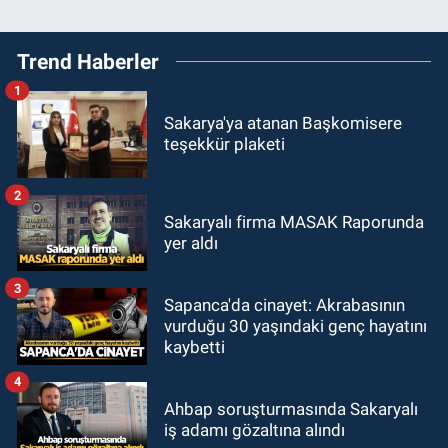
Trend Haberler
1
Sakarya'ya atanan Başkomisere
teşekkür plaketi
2
Sakaryalı firma MASAK Raporunda
yer aldı
3
Sapanca'da cinayet: Akrabasının
vurduğu 30 yaşındaki genç hayatını
kaybetti
4
Ahbap soruşturmasında Sakaryalı
iş adamı gözaltına alındı