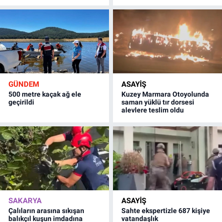
GÜNDEM
ASAYİŞ
500 metre kaçak ağ ele
Kuzey Marmara Otoyolunda
geçirildi
saman yüklü tır dorsesi
alevlere teslim oldu
SAKARYA
ASAYİŞ
Çalıların arasına sıkışan
Sahte ekspertizle 687 kişiye
balıkçıl kuşun imdadına
vatandaşlık