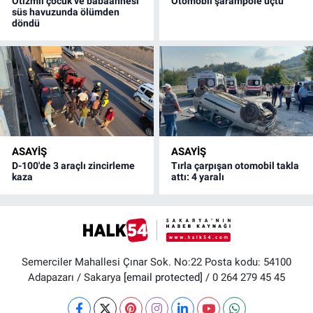
Otizmli çocuk ve babaannesi
Otomobil şarampole uçtu
süs havuzunda ölümden
döndü
ASAYİŞ
ASAYİŞ
D-100'de 3 araçlı zincirleme
Tırla çarpışan otomobil takla
kaza
attı: 4 yaralı
Semerciler Mahallesi Çınar Sok. No:22 Posta kodu: 54100
Adapazarı / Sakarya
[email protected]
/ 0 264 279 45 45