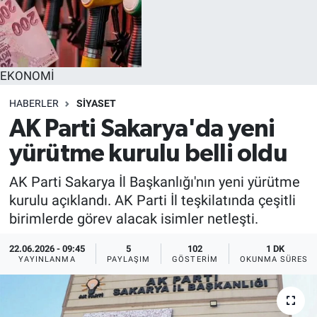
EĞİTİM
MAGAZİN
EKONOMİ
ÖZEL HABER
HABERLER
SİYASET
AK Parti Sakarya'da yeni
HALK54 PANORAMA
yürütme kurulu belli oldu
AK Parti Sakarya İl Başkanlığı'nın yeni yürütme
kurulu açıklandı. AK Parti İl teşkilatında çeşitli
birimlerde görev alacak isimler netleşti.
22.06.2026 - 09:45
5
102
1 DK
YAYINLANMA
PAYLAŞIM
GÖSTERIM
OKUNMA SÜRESI