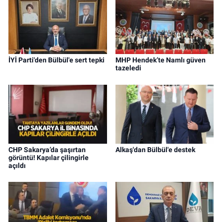
İYİ Parti'den Bülbül'e sert tepki
MHP Hendek’te Namlı güven
tazeledi
CHP Sakarya’da şaşırtan
Alkaş'dan Bülbül'e destek
görüntü! Kapılar çilingirle
açıldı