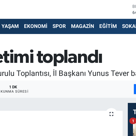
B
6
D
4
YAŞAM
EKONOMİ
SPOR
MAGAZİN
EĞİTİM
SOKA
E
5
S
6
etimi toplandı
G
6
B
rulu Toplantısı, İl Başkanı Yunus Tever ba
1
1 DK
OKUNMA SÜRESI
1