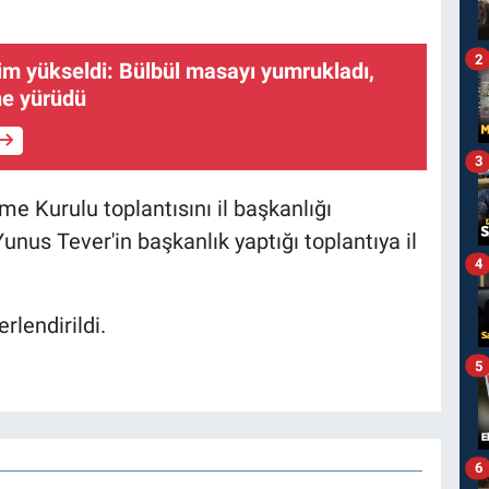
2
m yükseldi: Bülbül masayı yumrukladı,
ne yürüdü
3
me Kurulu toplantısını il başkanlığı
Yunus Tever'in başkanlık yaptığı toplantıya il
4
lendirildi.
5
6