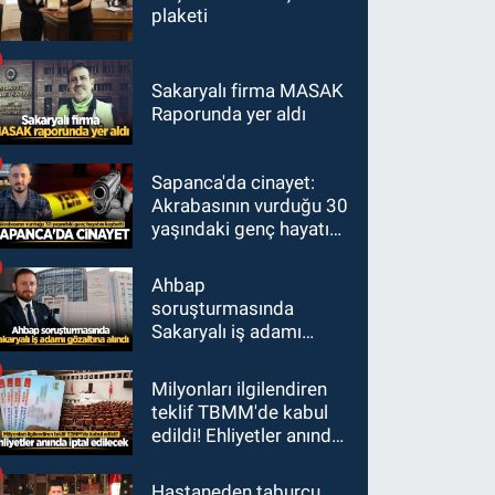
plaketi
Sakaryalı firma MASAK
Raporunda yer aldı
Sapanca'da cinayet:
Akrabasının vurduğu 30
yaşındaki genç hayatını
kaybetti
Ahbap
soruşturmasında
Sakaryalı iş adamı
gözaltına alındı
Milyonları ilgilendiren
teklif TBMM'de kabul
edildi! Ehliyetler anında
iptal edilecek
Hastaneden taburcu