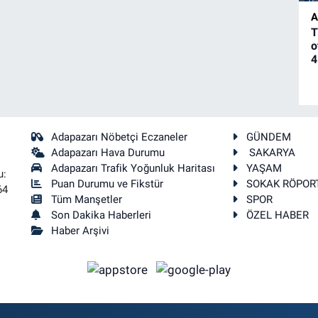
A
T
o
4
Adapazarı Nöbetçi Eczaneler
GÜNDEM
Adapazarı Hava Durumu
SAKARYA
Adapazarı Trafik Yoğunluk Haritası
YAŞAM
u:
Puan Durumu ve Fikstür
SOKAK RÖPOR
64
Tüm Manşetler
SPOR
Son Dakika Haberleri
ÖZEL HABER
Haber Arşivi