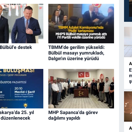
Bülbül'e destek
TBMM'de gerilim yükseldi:
Bülbül masayı yumrukladı,
Dalgın'ın üzerine yürüdü
A
E
m
ş
akarya’da 25. yıl
MHP Sapanca'da görev
 düzenlenecek
dağılımı yapıldı
A