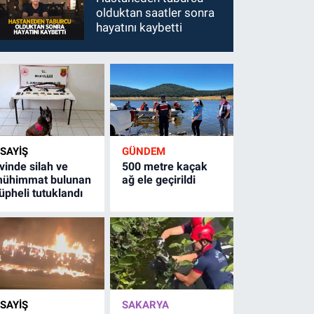
olduktan saatler sonra
hayatını kaybetti
SAYİŞ
GÜNDEM
vinde silah ve
500 metre kaçak
ühimmat bulunan
ağ ele geçirildi
üpheli tutuklandı
SAYİŞ
SAKARYA