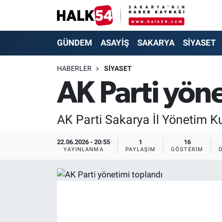
GÜNDEM
Adapazarı Nöbetçi Eczaneler
GÜNDEM
ASAYİŞ
SAKARYA
SİYASET
ASAYİŞ
Adapazarı Hava Durumu
HABERLER
SİYASET
AK Parti yön
YAŞAM
Adapazarı Trafik Yoğunluk Haritası
SAKARYA
Süper Lig Puan Durumu ve Fikstür
AK Parti Sakarya İl Yönetim Ku
SİYASET
Tüm Manşetler
22.06.2026 - 20:55
1
16
YAYINLANMA
PAYLAŞIM
GÖSTERIM
EKONOMİ
Son Dakika Haberleri
SOKAK RÖPORTAJLARI
Haber Arşivi
SPOR