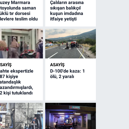
uzey Marmara
Çalıların arasına
toyolunda saman
sıkışan balıkçıl
üklü tır dorsesi
kuşun imdadına
levlere teslim oldu
itfaiye yetişti
SAYİŞ
ASAYİŞ
ahte ekspertizle
D-100'de kaza: 1
87 kişiye
ölü, 2 yaralı
atandaşlık
azandırmışlardı,
2 kişi tutuklandı