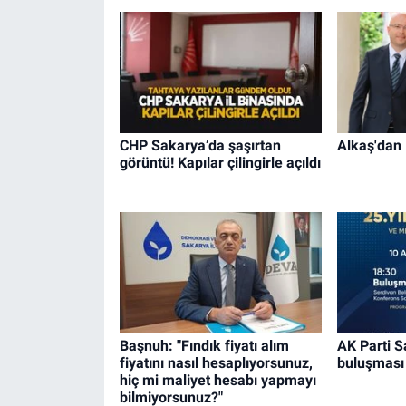
CHP Sakarya’da şaşırtan
Alkaş'dan 
görüntü! Kapılar çilingirle açıldı
Başnuh: "Fındık fiyatı alım
AK Parti S
fiyatını nasıl hesaplıyorsunuz,
buluşması
hiç mi maliyet hesabı yapmayı
bilmiyorsunuz?"