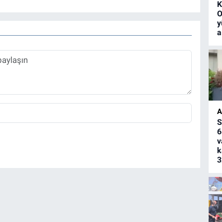
K
O
y
a
A
S
6
v
k
3