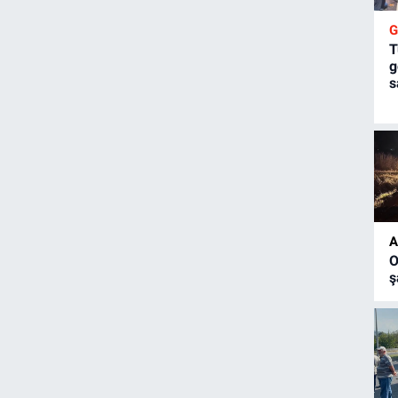
T
g
s
A
O
ş