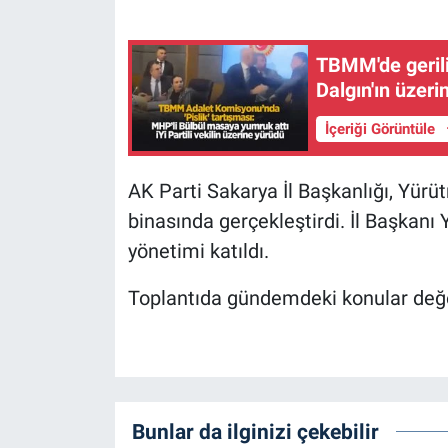
EĞİTİM
TBMM'de gerili
MAGAZİN
Dalgın'ın üzeri
İçeriği Görüntüle
ÖZEL HABER
AK Parti Sakarya İl Başkanlığı, Yürüt
HALK54 PANORAMA
binasında gerçekleştirdi. İl Başkanı 
yönetimi katıldı.
Toplantıda gündemdeki konular değer
Bunlar da ilginizi çekebilir