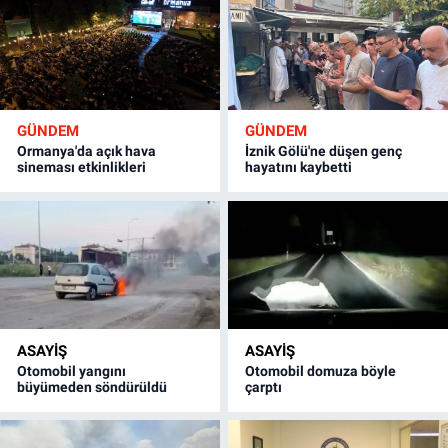
GÜNDEM
GÜNDEM
Ormanya'da açık hava
İznik Gölü'ne düşen genç
sineması etkinlikleri
hayatını kaybetti
ASAYİŞ
ASAYİŞ
Otomobil yangını
Otomobil domuza böyle
büyümeden söndürüldü
çarptı