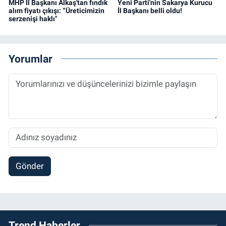
MHP İl Başkanı Alkaş'tan fındık
Yeni Parti'nin Sakarya Kurucu
alım fiyatı çıkışı: “Üreticimizin
İl Başkanı belli oldu!
serzenişi haklı"
Yorumlar
Gönder
Trend Haberler