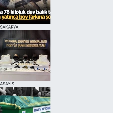
EĞİTİM
MAGAZİN
SAKARYA
ÖZEL HABER
HALK54 PANORAMA
ASAYİŞ