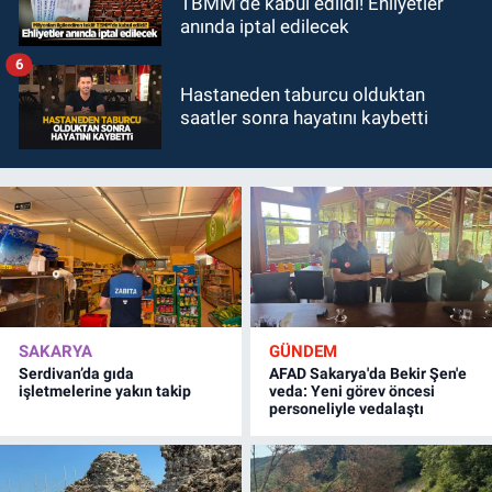
TBMM'de kabul edildi! Ehliyetler
anında iptal edilecek
6
Hastaneden taburcu olduktan
saatler sonra hayatını kaybetti
SAKARYA
GÜNDEM
Serdivan’da gıda
AFAD Sakarya'da Bekir Şen'e
işletmelerine yakın takip
veda: Yeni görev öncesi
personeliyle vedalaştı