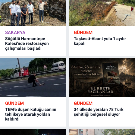
SAKARYA
GÜNDEM
Söğütlü Harmantepe
Taşkesti-Abant yolu 1 aydır
Kalesi'nde restorasyon
kapalı
çalışmaları başladı
GÜNDEM
GÜNDEM
TEM'e düşen kütüğü canını
34 ülkede yeralan 78 Türk
tehlikeye atarak yoldan
şehitliği belgesel oluyor
kaldırdı