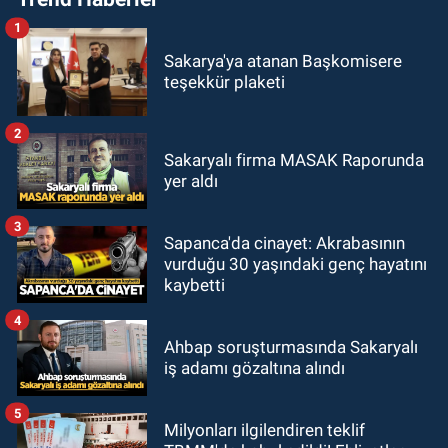
1
Sakarya'ya atanan Başkomisere
teşekkür plaketi
2
Sakaryalı firma MASAK Raporunda
yer aldı
3
Sapanca'da cinayet: Akrabasının
vurduğu 30 yaşındaki genç hayatını
kaybetti
4
Ahbap soruşturmasında Sakaryalı
iş adamı gözaltına alındı
5
Milyonları ilgilendiren teklif