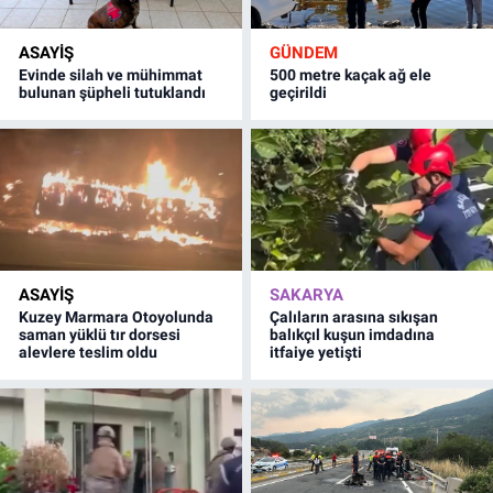
ASAYİŞ
GÜNDEM
Evinde silah ve mühimmat
500 metre kaçak ağ ele
bulunan şüpheli tutuklandı
geçirildi
ASAYİŞ
SAKARYA
Kuzey Marmara Otoyolunda
Çalıların arasına sıkışan
saman yüklü tır dorsesi
balıkçıl kuşun imdadına
alevlere teslim oldu
itfaiye yetişti