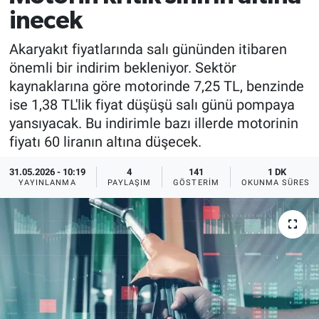
inecek
Akaryakıt fiyatlarında salı gününden itibaren
önemli bir indirim bekleniyor. Sektör
kaynaklarına göre motorinde 7,25 TL, benzinde
ise 1,38 TL'lik fiyat düşüşü salı günü pompaya
yansıyacak. Bu indirimle bazı illerde motorinin
fiyatı 60 liranın altına düşecek.
31.05.2026 - 10:19
4
141
1 DK
YAYINLANMA
PAYLAŞIM
GÖSTERIM
OKUNMA SÜRESI