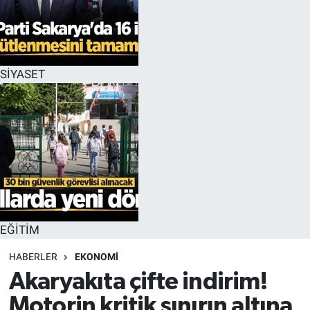
EĞİTİM
MAGAZİN
SİYASET
ÖZEL HABER
HALK54 PANORAMA
EĞİTİM
HABERLER
EKONOMİ
Akaryakıta çifte indirim!
Motorin kritik sınırın altına