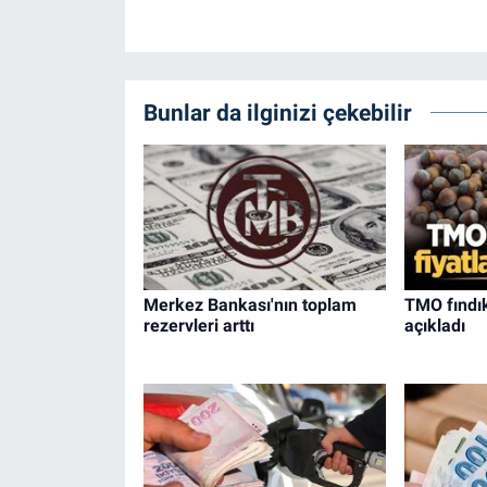
Bunlar da ilginizi çekebilir
Merkez Bankası'nın toplam
TMO fındık
rezervleri arttı
açıkladı