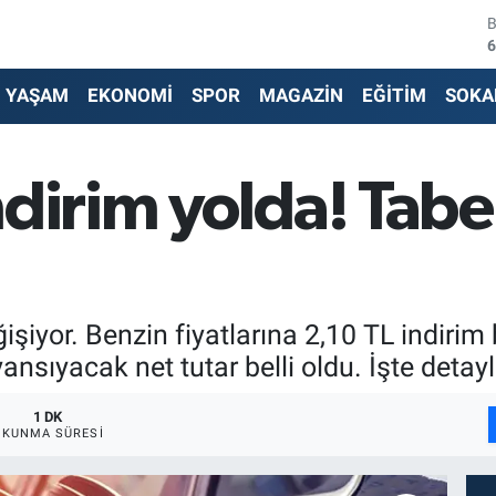
6
4
YAŞAM
EKONOMİ
SPOR
MAGAZİN
EĞİTİM
SOKA
5
6
dirim yolda! Tabe
6
1
işiyor. Benzin fiyatlarına 2,10 TL indirim
sıyacak net tutar belli oldu. İşte detayla
1 DK
OKUNMA SÜRESI