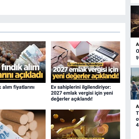
A
O
ş
 alım fiyatlarını
Ev sahiplerini ilgilendiriyor:
2027 emlak vergisi için yeni
değerler açıklandı!
A
T
o
4