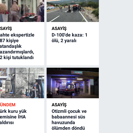
SAYİŞ
ASAYİŞ
ahte ekspertizle
D-100'de kaza: 1
87 kişiye
ölü, 2 yaralı
atandaşlık
azandırmışlardı,
2 kişi tutuklandı
GÜNDEM
ASAYİŞ
ürk kuru yük
Otizmli çocuk ve
emisine İHA
babaannesi süs
aldırısı
havuzunda
ölümden döndü