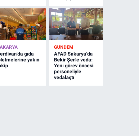
AKARYA
GÜNDEM
erdivan’da gıda
AFAD Sakarya'da
şletmelerine yakın
Bekir Şen'e veda:
akip
Yeni görev öncesi
personeliyle
vedalaştı