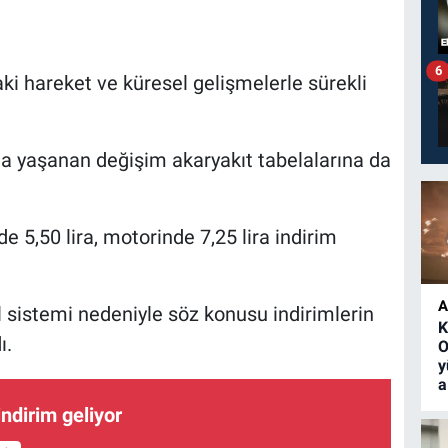
6
daki hareket ve küresel gelişmelerle sürekli
rına yaşanan değişim akaryakıt tabelalarına da
e 5,50 lira, motorinde 7,25 lira indirim
A
 sistemi nedeniyle söz konusu indirimlerin
K
ı.
O
y
a
ndirim geliyor