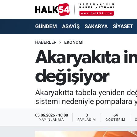
GÜNDEM
Adapazarı Nöbetçi Eczaneler
GÜNDEM
ASAYİŞ
SAKARYA
SİYASET
ASAYİŞ
Adapazarı Hava Durumu
HABERLER
EKONOMİ
Akaryakıta in
YAŞAM
Adapazarı Trafik Yoğunluk Haritası
değişiyor
SAKARYA
Süper Lig Puan Durumu ve Fikstür
SİYASET
Tüm Manşetler
Akaryakıtta tabela yeniden değ
sistemi nedeniyle pompalara yan
EKONOMİ
Son Dakika Haberleri
05.06.2026 - 10:08
3
64
SOKAK RÖPORTAJLARI
Haber Arşivi
YAYINLANMA
PAYLAŞIM
GÖSTERIM
SPOR