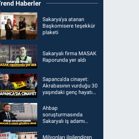
Trend Haberler
Sakarya'ya atanan
Başkomisere teşekkür
plaketi
Sakaryalı firma MASAK
Raporunda yer aldı
Sapanca'da cinayet:
Akrabasının vurduğu 30
yaşındaki genç hayatını
kaybetti
Ahbap
soruşturmasında
Sakaryalı iş adamı
gözaltına alındı
Milyonları ilgilendiren