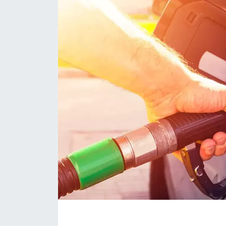
EĞİTİM
MAGAZİN
ÖZEL HABER
HALK54 PANORAMA