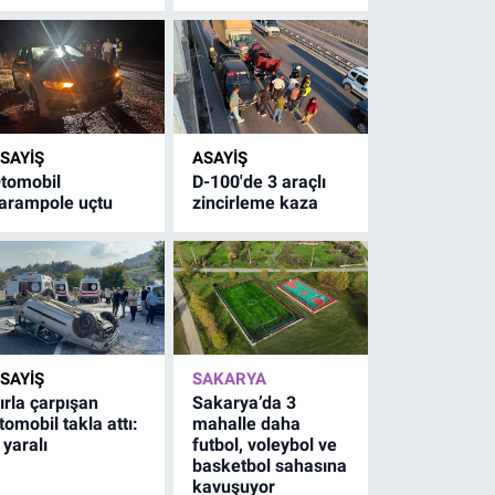
SAYİŞ
ASAYİŞ
tomobil
D-100'de 3 araçlı
arampole uçtu
zincirleme kaza
SAYİŞ
SAKARYA
ırla çarpışan
Sakarya’da 3
tomobil takla attı:
mahalle daha
 yaralı
futbol, voleybol ve
basketbol sahasına
kavuşuyor