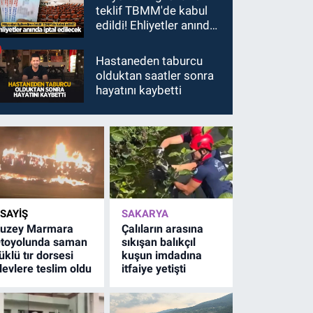
teklif TBMM'de kabul
edildi! Ehliyetler anında
iptal edilecek
Hastaneden taburcu
olduktan saatler sonra
hayatını kaybetti
SAYİŞ
SAKARYA
uzey Marmara
Çalıların arasına
toyolunda saman
sıkışan balıkçıl
üklü tır dorsesi
kuşun imdadına
levlere teslim oldu
itfaiye yetişti