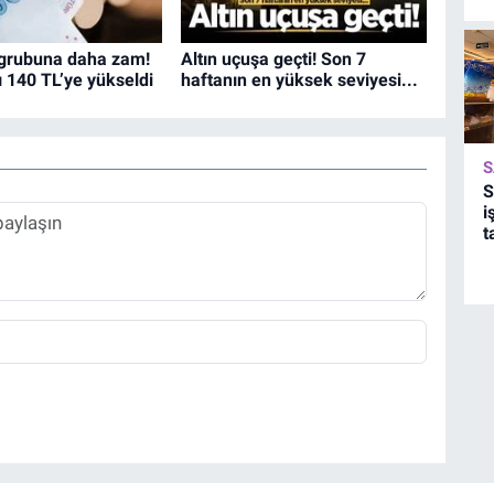
 grubuna daha zam!
Altın uçuşa geçti! Son 7
ı 140 TL’ye yükseldi
haftanın en yüksek seviyesi...
S
S
i
t