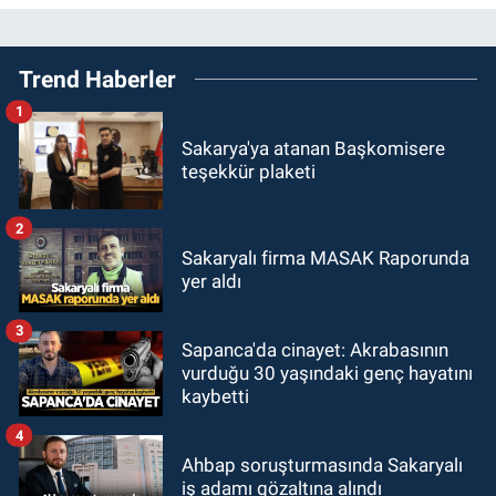
Trend Haberler
1
Sakarya'ya atanan Başkomisere
teşekkür plaketi
2
Sakaryalı firma MASAK Raporunda
yer aldı
3
Sapanca'da cinayet: Akrabasının
vurduğu 30 yaşındaki genç hayatını
kaybetti
4
Ahbap soruşturmasında Sakaryalı
iş adamı gözaltına alındı