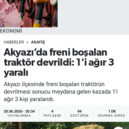
EĞİTİM
MAGAZİN
EKONOMİ
ÖZEL HABER
HABERLER
ASAYİŞ
Akyazı’da freni boşalan
HALK54 PANORAMA
traktör devrildi: 1'i ağır 3
yaralı
Akyazı ilçesinde freni boşalan traktörün
devrilmesi sonucu meydana gelen kazada 1'i
ağır 3 kişi yaralandı.
20.06.2026 - 20:34
4
94
1 DK
YAYINLANMA
PAYLAŞIM
GÖSTERIM
OKUNMA SÜRESI