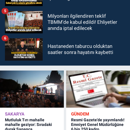
5
Milyonları ilgilendiren teklif
TBMM'de kabul edildi! Ehliyetler
anında iptal edilecek
6
Hastaneden taburcu olduktan
saatler sonra hayatını kaybetti
SAKARYA
GÜNDEM
Mutluluk Tırı mahalle
Resmi Gazete'de yayımlandı!
mahalle geziyor: Sıradaki
Emniyet Genel Müdürlüğüne
durak Sapanca
6 bin 250 kadro