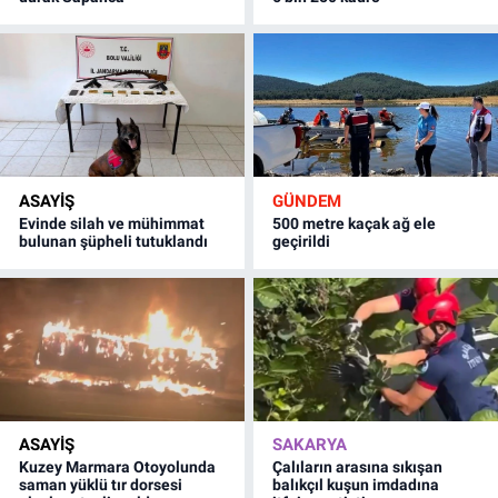
ASAYİŞ
GÜNDEM
Evinde silah ve mühimmat
500 metre kaçak ağ ele
bulunan şüpheli tutuklandı
geçirildi
ASAYİŞ
SAKARYA
Kuzey Marmara Otoyolunda
Çalıların arasına sıkışan
saman yüklü tır dorsesi
balıkçıl kuşun imdadına