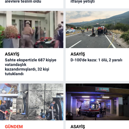
alevlere teslim oldu
itfaiye yetişti
ASAYİŞ
ASAYİŞ
Sahte ekspertizle 687 kişiye
D-100'de kaza: 1 ölü, 2 yaralı
vatandaşlık
kazandırmışlardı, 32 kişi
tutuklandı
GÜNDEM
ASAYİŞ