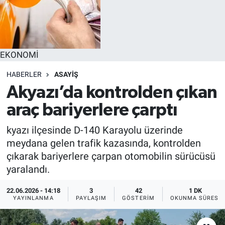
EKONOMİ
HABERLER
ASAYİŞ
Akyazı’da kontrolden çıkan
araç bariyerlere çarptı
kyazı ilçesinde D-140 Karayolu üzerinde
meydana gelen trafik kazasında, kontrolden
çıkarak bariyerlere çarpan otomobilin sürücüsü
yaralandı.
22.06.2026 - 14:18
3
42
1 DK
YAYINLANMA
PAYLAŞIM
GÖSTERIM
OKUNMA SÜRESI