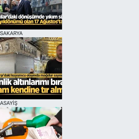
EĞİTİM
MAGAZİN
SAKARYA
ÖZEL HABER
HALK54 PANORAMA
ASAYİŞ