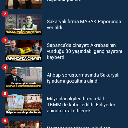
2
Sakaryalı firma MASAK Raporunda
yer aldı
3
Sapanca'da cinayet: Akrabasının
vurduğu 30 yaşındaki genç hayatını
kaybetti
4
Ahbap soruşturmasında Sakaryalı
iş adamı gözaltına alındı
5
Milyonları ilgilendiren teklif
TBMM'de kabul edildi! Ehliyetler
anında iptal edilecek
6