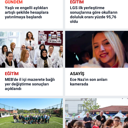
GÜNDEM
EĞİTİM
Yaşlı ve engelli aylıkları
LGS ilk yerleştirme
artışlı şekilde hesaplara
sonuçlarına göre okulların
yatırılmaya başlandı
doluluk oranı yüzde 95,76
oldu
EĞİTİM
ASAYİŞ
MEB'de il içi mazerete bağlı
Ece Naz'ın son anları
yer değiştirme sonuçları
kamerada
açıklandı