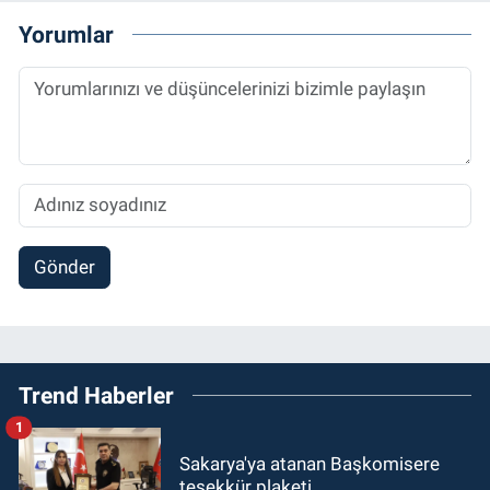
Yorumlar
Gönder
Trend Haberler
1
Sakarya'ya atanan Başkomisere
teşekkür plaketi