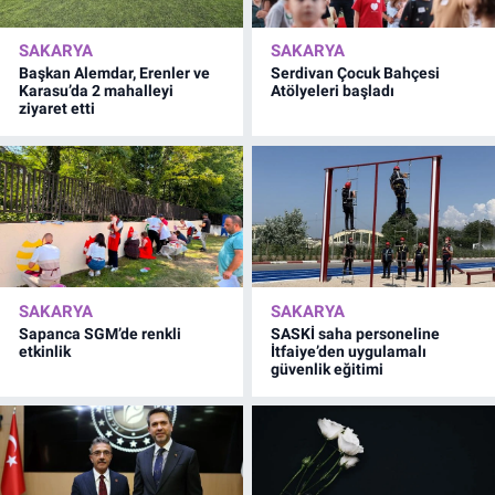
SAKARYA
SAKARYA
Başkan Alemdar, Erenler ve
Serdivan Çocuk Bahçesi
Karasu’da 2 mahalleyi
Atölyeleri başladı
ziyaret etti
SAKARYA
SAKARYA
Sapanca SGM’de renkli
SASKİ saha personeline
etkinlik
İtfaiye’den uygulamalı
güvenlik eğitimi