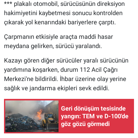
*** plakalı otomobil, sürücüsünün direksiyon
hakimiyetini kaybetmesi sonucu kontrolden
çıkarak yol kenarındaki bariyerlere çarptı.
Çarpmanın etkisiyle araçta maddi hasar
meydana gelirken, sürücü yaralandı.
Kazayı gören diğer sürücüler yaralı sürücünün
yardımına koşarken, durum 112 Acil Çağrı
Merkezi'ne bildirildi. İhbar üzerine olay yerine
sağlık ve jandarma ekipleri sevk edildi.
Geri dönüşüm tesisinde
yangın: TEM ve D-100'de
göz gözü görmedi