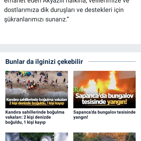
emanet eden Akyazılı halkına, velilerimize ve
dostlarımıza dik duruşları ve destekleri için
şükranlarımızı sunarız.”
Bunlar da ilginizi çekebilir
Kandıra sahillerinde boğulma
Sapanca'da bungalov tesisinde
vakaları: 2 kişi denizde
yangın!
boğuldu, 1 kişi kayıp