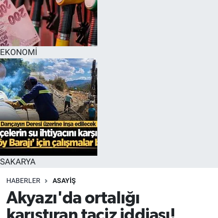
EĞİTİM
MAGAZİN
EKONOMİ
ÖZEL HABER
HALK54 PANORAMA
SAKARYA
HABERLER
ASAYİŞ
Akyazı'da ortalığı
karıştıran taciz iddiası!