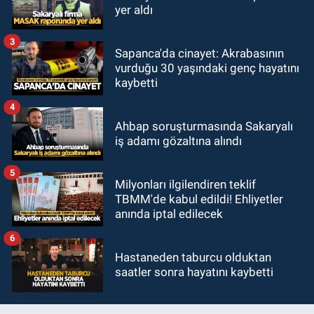
yer aldı
3
Sapanca'da cinayet: Akrabasının
vurduğu 30 yaşındaki genç hayatını
kaybetti
4
Ahbap soruşturmasında Sakaryalı
iş adamı gözaltına alındı
5
Milyonları ilgilendiren teklif
TBMM'de kabul edildi! Ehliyetler
anında iptal edilecek
6
Hastaneden taburcu olduktan
saatler sonra hayatını kaybetti