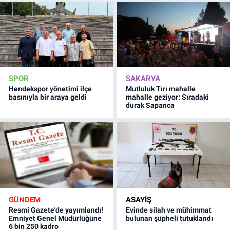
SPOR
SAKARYA
Hendekspor yönetimi ilçe
Mutluluk Tırı mahalle
basınıyla bir araya geldi
mahalle geziyor: Sıradaki
durak Sapanca
GÜNDEM
ASAYİŞ
Resmi Gazete'de yayımlandı!
Evinde silah ve mühimmat
Emniyet Genel Müdürlüğüne
bulunan şüpheli tutuklandı
6 bin 250 kadro