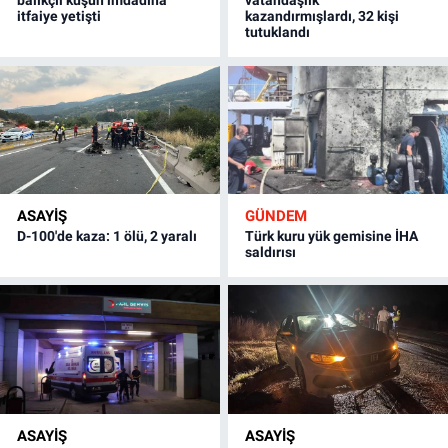
balıkçıl kuşun imdadına
vatandaşlık
itfaiye yetişti
kazandırmışlardı, 32 kişi
tutuklandı
ASAYİŞ
GÜNDEM
D-100'de kaza: 1 ölü, 2 yaralı
Türk kuru yük gemisine İHA
saldırısı
ASAYİŞ
ASAYİŞ