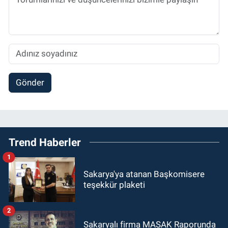
Gönder
Trend Haberler
1
Sakarya'ya atanan Başkomisere
teşekkür plaketi
2
Sakaryalı firma MASAK Raporunda