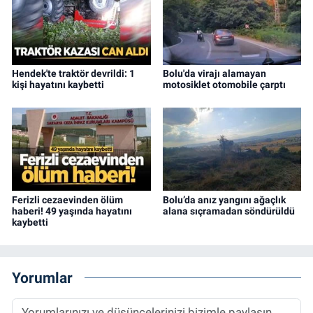
Hendek'te traktör devrildi: 1
Bolu'da virajı alamayan
kişi hayatını kaybetti
motosiklet otomobile çarptı
Ferizli cezaevinden ölüm
Bolu’da anız yangını ağaçlık
haberi! 49 yaşında hayatını
alana sıçramadan söndürüldü
kaybetti
Yorumlar