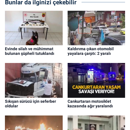
Bunlar da ilginizi çekebilir
Evinde silah ve mühimmat
Kaldırıma çıkan otomobil
bulunan şüpheli tutuklandı
yayalara çarptı: 2 yaralı
Sıkışan sürücü için seferber
Cankurtaran motosiklet
oldular
kazasında ağır yaralandı