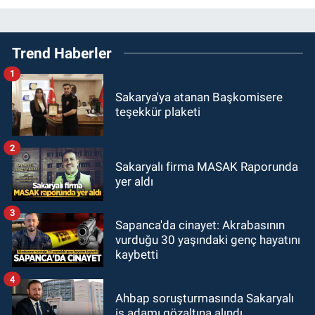
Trend Haberler
1
Sakarya'ya atanan Başkomisere
teşekkür plaketi
2
Sakaryalı firma MASAK Raporunda
yer aldı
3
Sapanca'da cinayet: Akrabasının
vurduğu 30 yaşındaki genç hayatını
kaybetti
4
Ahbap soruşturmasında Sakaryalı
iş adamı gözaltına alındı