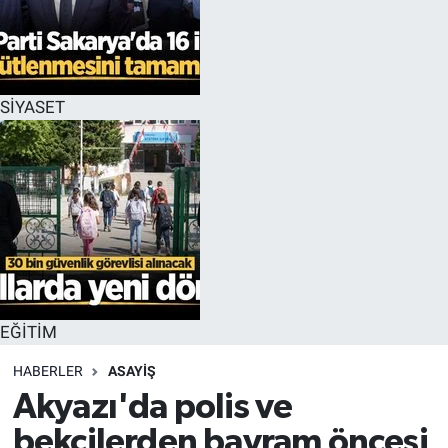
EĞİTİM
MAGAZİN
SİYASET
ÖZEL HABER
HALK54 PANORAMA
EĞİTİM
HABERLER
ASAYİŞ
Akyazı'da polis ve
bekçilerden bayram öncesi