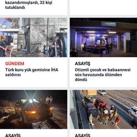
kazandırmışlardı, 32 kişi
tutuklandı
GÜNDEM
ASAYİŞ
Türk kuru yük gemisine İHA
Otizmli çocuk ve babaannesi
saldırısı
süs havuzunda ölümden
döndü
ASAYİŞ
ASAYİŞ