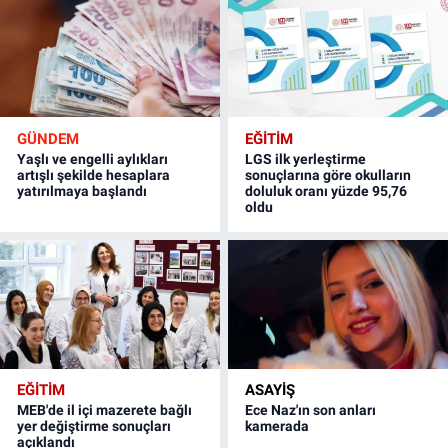
GÜNDEM
EĞİTİM
Yaşlı ve engelli aylıkları
LGS ilk yerleştirme
artışlı şekilde hesaplara
sonuçlarına göre okulların
yatırılmaya başlandı
doluluk oranı yüzde 95,76
oldu
EĞİTİM
ASAYİŞ
MEB'de il içi mazerete bağlı
Ece Naz'ın son anları
yer değiştirme sonuçları
kamerada
açıklandı