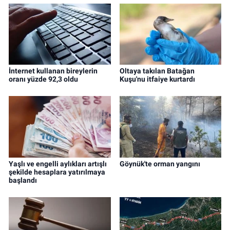
İnternet kullanan bireylerin
Oltaya takılan Batağan
oranı yüzde 92,3 oldu
Kuşu'nu itfaiye kurtardı
Yaşlı ve engelli aylıkları artışlı
Göynük'te orman yangını
şekilde hesaplara yatırılmaya
başlandı