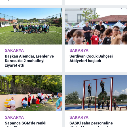
SAKARYA
SAKARYA
Başkan Alemdar, Erenler ve
Serdivan Çocuk Bahçesi
Karasu’da 2 mahalleyi
Atölyeleri başladı
ziyaret etti
SAKARYA
SAKARYA
Sapanca SGM’de renkli
SASKİ saha personeline