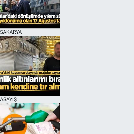
EĞİTİM
MAGAZİN
SAKARYA
ÖZEL HABER
HALK54 PANORAMA
ASAYİŞ