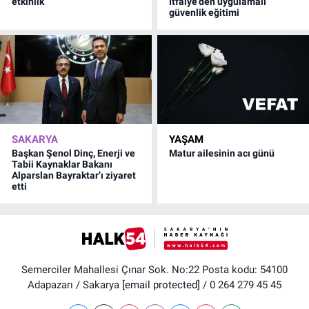
etkinlik
İtfaiye’den uygulamalı
güvenlik eğitimi
SAKARYA
YAŞAM
Başkan Şenol Dinç, Enerji ve
Matur ailesinin acı günü
Tabii Kaynaklar Bakanı
Alparslan Bayraktar’ı ziyaret
etti
Semerciler Mahallesi Çınar Sok. No:22 Posta kodu: 54100
Adapazarı / Sakarya
[email protected]
/ 0 264 279 45 45