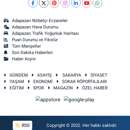
Adapazarı Nöbetçi Eczaneler
Adapazarı Hava Durumu
Adapazarı Trafik Yoğunluk Haritası
Puan Durumu ve Fikstür
Tüm Manşetler
Son Dakika Haberleri
Haber Arşivi
GÜNDEM
ASAYİŞ
SAKARYA
SİYASET
YAŞAM
EKONOMİ
SOKAK RÖPORTAJLARI
EĞİTİM
SPOR
MAGAZİN
ÖZEL HABER
RSS
Copyright © 2022. Her hakkı saklıdır.