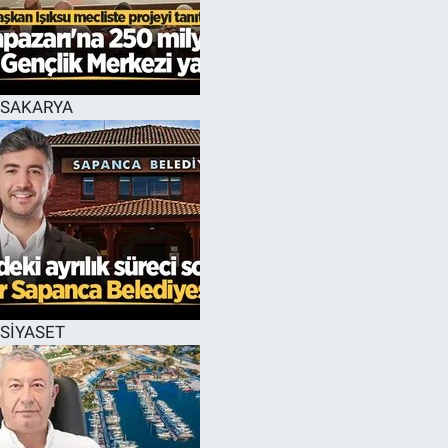
EĞİTİM
MAGAZİN
SAKARYA
ÖZEL HABER
HALK54 PANORAMA
SİYASET