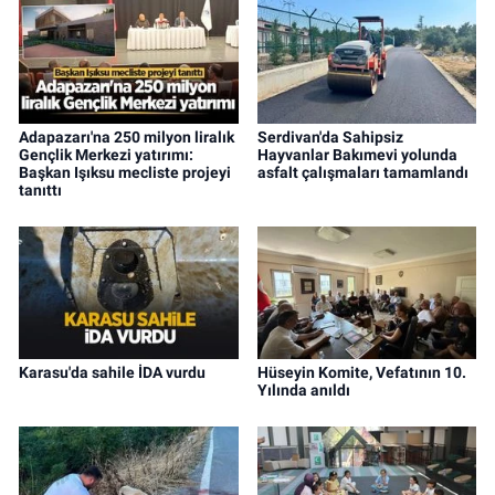
Adapazarı'na 250 milyon liralık
Serdivan'da Sahipsiz
Gençlik Merkezi yatırımı:
Hayvanlar Bakımevi yolunda
Başkan Işıksu mecliste projeyi
asfalt çalışmaları tamamlandı
tanıttı
Karasu'da sahile İDA vurdu
Hüseyin Komite, Vefatının 10.
Yılında anıldı