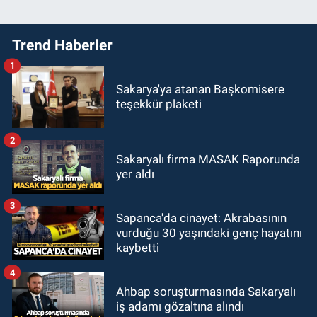
Trend Haberler
1
Sakarya'ya atanan Başkomisere
teşekkür plaketi
2
Sakaryalı firma MASAK Raporunda
yer aldı
3
Sapanca'da cinayet: Akrabasının
vurduğu 30 yaşındaki genç hayatını
kaybetti
4
Ahbap soruşturmasında Sakaryalı
iş adamı gözaltına alındı