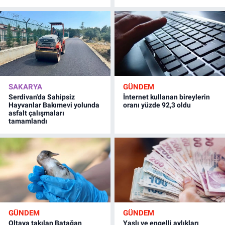
SAKARYA
GÜNDEM
Serdivan'da Sahipsiz
İnternet kullanan bireylerin
Hayvanlar Bakımevi yolunda
oranı yüzde 92,3 oldu
asfalt çalışmaları
tamamlandı
GÜNDEM
GÜNDEM
Oltaya takılan Batağan
Yaşlı ve engelli aylıkları