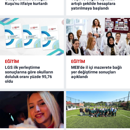
Kuşu'nu itfaiye kurtardı
artışlı şekilde hesaplara
yatırılmaya başlandı
EĞİTİM
EĞİTİM
LGS ilk yerleştirme
MEB'de il içi mazerete bağlı
sonuçlarına göre okulların
yer değiştirme sonuçları
doluluk oranı yüzde 95,76
açıklandı
oldu