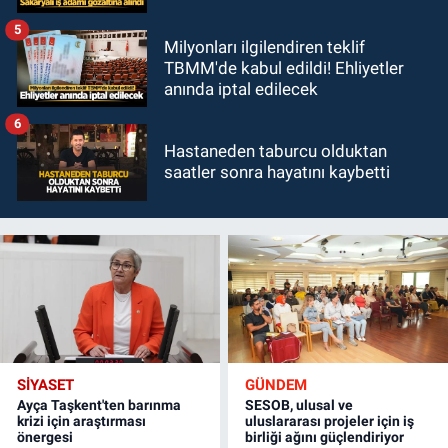
5
Milyonları ilgilendiren teklif
TBMM'de kabul edildi! Ehliyetler
anında iptal edilecek
6
Hastaneden taburcu olduktan
saatler sonra hayatını kaybetti
SİYASET
GÜNDEM
Ayça Taşkent'ten barınma
SESOB, ulusal ve
krizi için araştırması
uluslararası projeler için iş
önergesi
birliği ağını güçlendiriyor