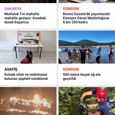
SAKARYA
GÜNDEM
Mutluluk Tırı mahalle
Resmi Gazete'de yayımlandı!
mahalle geziyor: Sıradaki
Emniyet Genel Müdürlüğüne
durak Sapanca
6 bin 250 kadro
ASAYİŞ
GÜNDEM
Evinde silah ve mühimmat
500 metre kaçak ağ ele
bulunan şüpheli tutuklandı
geçirildi