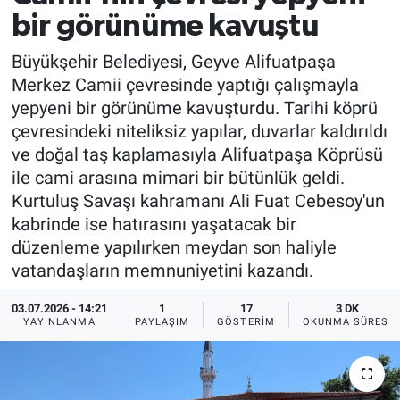
bir görünüme kavuştu
Büyükşehir Belediyesi, Geyve Alifuatpaşa
Merkez Camii çevresinde yaptığı çalışmayla
yepyeni bir görünüme kavuşturdu. Tarihi köprü
çevresindeki niteliksiz yapılar, duvarlar kaldırıldı
ve doğal taş kaplamasıyla Alifuatpaşa Köprüsü
ile cami arasına mimari bir bütünlük geldi.
Kurtuluş Savaşı kahramanı Ali Fuat Cebesoy'un
kabrinde ise hatırasını yaşatacak bir
düzenleme yapılırken meydan son haliyle
vatandaşların memnuniyetini kazandı.
03.07.2026 - 14:21
1
17
3 DK
YAYINLANMA
PAYLAŞIM
GÖSTERIM
OKUNMA SÜRESI