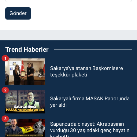
Gönder
Trend Haberler
1
Sakarya'ya atanan Başkomisere
teşekkür plaketi
2
Sakaryalı firma MASAK Raporunda
yer aldı
3
Sapanca'da cinayet: Akrabasının
vurduğu 30 yaşındaki genç hayatını
kaybetti