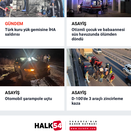
GÜNDEM
ASAYİŞ
Türk kuru yük gemisine İHA
Otizmli çocuk ve babaannesi
saldırısı
süs havuzunda ölümden
döndü
ASAYİŞ
ASAYİŞ
Otomobil şarampole uçtu
D-100'de 3 araçlı zincirleme
kaza