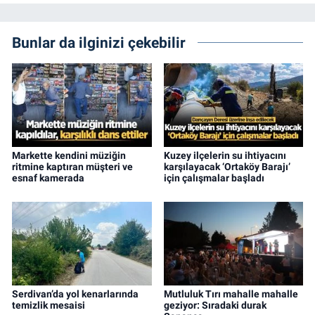
Bunlar da ilginizi çekebilir
Markette kendini müziğin
Kuzey ilçelerin su ihtiyacını
ritmine kaptıran müşteri ve
karşılayacak ‘Ortaköy Barajı’
esnaf kamerada
için çalışmalar başladı
Serdivan’da yol kenarlarında
Mutluluk Tırı mahalle mahalle
temizlik mesaisi
geziyor: Sıradaki durak