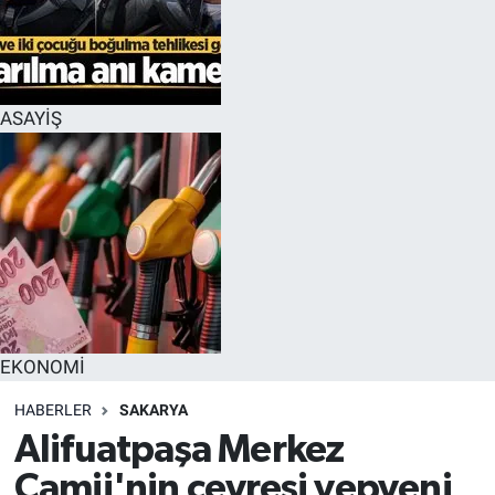
EĞİTİM
MAGAZİN
ASAYİŞ
ÖZEL HABER
HALK54 PANORAMA
EKONOMİ
HABERLER
SAKARYA
Alifuatpaşa Merkez
Camii'nin çevresi yepyeni