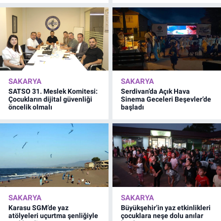
SAKARYA
SAKARYA
SATSO 31. Meslek Komitesi:
Serdivan’da Açık Hava
Çocukların dijital güvenliği
Sinema Geceleri Beşevler’de
öncelik olmalı
başladı
SAKARYA
SAKARYA
Karasu SGM’de yaz
Büyükşehir’in yaz etkinlikleri
atölyeleri uçurtma şenliğiyle
çocuklara neşe dolu anılar