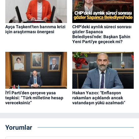
Ayça Taşkent'ten barınma krizi
CHP'deki ayrılık süreci sonrası
için araştırması önergesi
gözler Sapanca
Belediyesi'nde: Başkan Şahin
Yeni Parti'ye geçecek mi?
İYİ Parti’den çerçeve yasa
Hakan Yazıcı: "Enflasyon
tepkisi: “Türk milletine hesap
rakamları açıklandı ancak
vereceksiniz”
vatandaşın yükü azalmadı"
Yorumlar