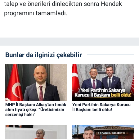
talep ve önerileri dinledikten sonra Hendek
programını tamamladı.
Bunlar da ilginizi çekebilir
MHP İl Başkanı Alkaş'tan fındık
Yeni Parti'nin Sakarya Kurucu
alım fiyatı çıkışı: “Üreticimizin
İl Başkanı belli oldu!
serzenişi haklı"