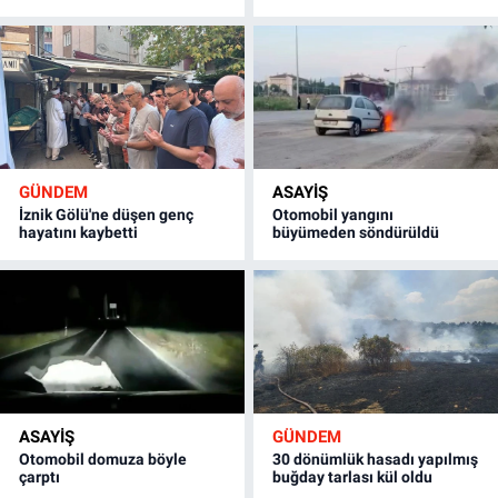
GÜNDEM
ASAYİŞ
İznik Gölü'ne düşen genç
Otomobil yangını
hayatını kaybetti
büyümeden söndürüldü
ASAYİŞ
GÜNDEM
Otomobil domuza böyle
30 dönümlük hasadı yapılmış
çarptı
buğday tarlası kül oldu