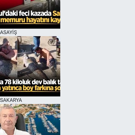
EĞİTİM
MAGAZİN
ASAYİŞ
ÖZEL HABER
HALK54 PANORAMA
SAKARYA