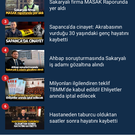
Sakaryalı firma MASAK Raporunda
yer aldı
3
Sapanca'da cinayet: Akrabasının
vurduğu 30 yaşındaki genç hayatını
kaybetti
4
Ahbap soruşturmasında Sakaryalı
iş adamı gözaltına alındı
5
Milyonları ilgilendiren teklif
TBMM'de kabul edildi! Ehliyetler
anında iptal edilecek
6
Hastaneden taburcu olduktan
saatler sonra hayatını kaybetti