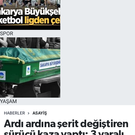
SPOR
YAŞAM
HABERLER
ASAYİŞ
Ardı ardına şerit değiştiren
sürücü kaza yaptı: 3 yaralı