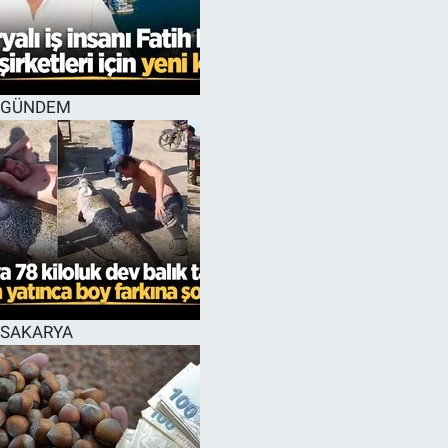
EĞİTİM
MAGAZİN
GÜNDEM
ÖZEL HABER
HALK54 PANORAMA
SAKARYA