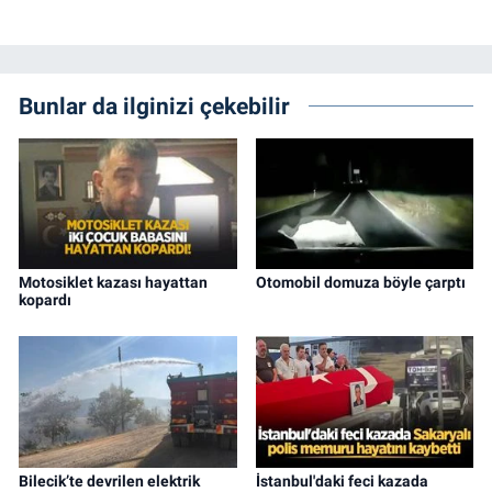
Bunlar da ilginizi çekebilir
Motosiklet kazası hayattan
Otomobil domuza böyle çarptı
kopardı
Bilecik’te devrilen elektrik
İstanbul'daki feci kazada