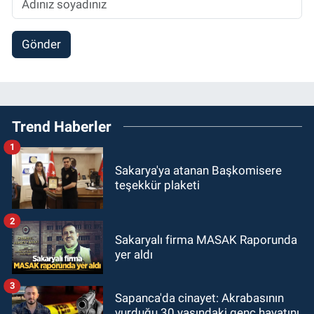
Gönder
Trend Haberler
1
Sakarya'ya atanan Başkomisere
teşekkür plaketi
2
Sakaryalı firma MASAK Raporunda
yer aldı
3
Sapanca'da cinayet: Akrabasının
vurduğu 30 yaşındaki genç hayatını