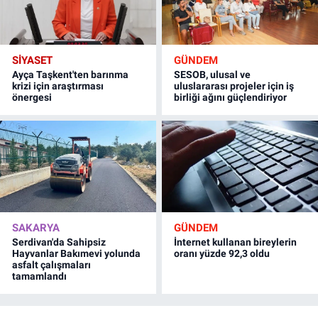
SİYASET
GÜNDEM
Ayça Taşkent'ten barınma
SESOB, ulusal ve
krizi için araştırması
uluslararası projeler için iş
önergesi
birliği ağını güçlendiriyor
SAKARYA
GÜNDEM
Serdivan'da Sahipsiz
İnternet kullanan bireylerin
Hayvanlar Bakımevi yolunda
oranı yüzde 92,3 oldu
asfalt çalışmaları
tamamlandı