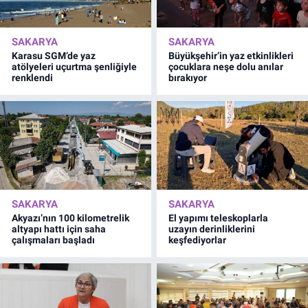
SAKARYA
SAKARYA
Karasu SGM’de yaz
Büyükşehir’in yaz etkinlikleri
atölyeleri uçurtma şenliğiyle
çocuklara neşe dolu anılar
renklendi
bırakıyor
SAKARYA
SAKARYA
Akyazı’nın 100 kilometrelik
El yapımı teleskoplarla
altyapı hattı için saha
uzayın derinliklerini
çalışmaları başladı
keşfediyorlar