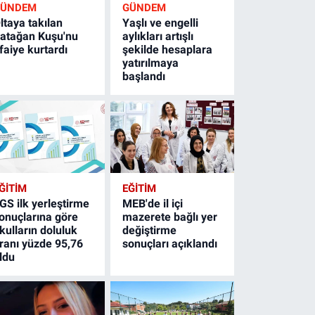
GÜNDEM
GÜNDEM
ltaya takılan
Yaşlı ve engelli
atağan Kuşu'nu
aylıkları artışlı
tfaiye kurtardı
şekilde hesaplara
yatırılmaya
başlandı
ĞİTİM
EĞİTİM
GS ilk yerleştirme
MEB'de il içi
onuçlarına göre
mazerete bağlı yer
kulların doluluk
değiştirme
ranı yüzde 95,76
sonuçları açıklandı
ldu