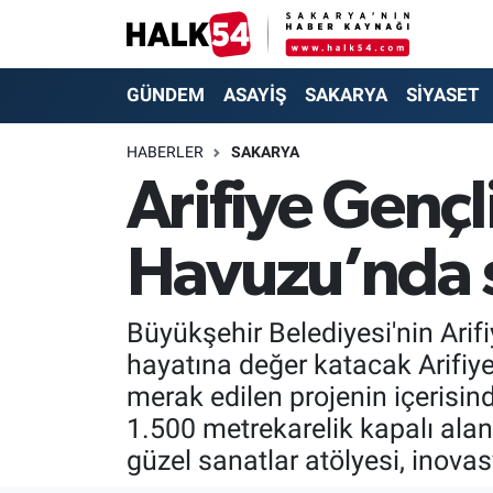
GÜNDEM
Adapazarı Nöbetçi Eczaneler
GÜNDEM
ASAYİŞ
SAKARYA
SİYASET
ASAYİŞ
Adapazarı Hava Durumu
HABERLER
SAKARYA
Arifiye Genç
YAŞAM
Adapazarı Trafik Yoğunluk Haritası
Havuzu’nda s
SAKARYA
Süper Lig Puan Durumu ve Fikstür
SİYASET
Tüm Manşetler
Büyükşehir Belediyesi'nin Arif
hayatına değer katacak Arifiy
EKONOMİ
Son Dakika Haberleri
merak edilen projenin içerisind
SOKAK RÖPORTAJLARI
Haber Arşivi
1.500 metrekarelik kapalı alan
güzel sanatlar atölyesi, inovas
SPOR