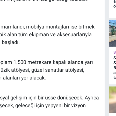
a
ö
tamamlandı, mobilya montajları ise bitmek
pik alan tüm ekipman ve aksesuarlarıyla
 başladı.
S
S
toplam 1.500 metrekare kapalı alanda yarı
S
B
zik atölyesi, güzel sanatlar atölyesi,
a
 alanları yer alacak.
t
syal gelişim için bir üsse dönüşecek. Ayrıca
şecek, geleceği için yepyeni bir vizyon