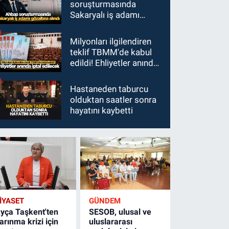
soruşturmasında
Sakaryalı iş adamı
gözaltına alındı
Milyonları ilgilendiren
teklif TBMM'de kabul
edildi! Ehliyetler anında
iptal edilecek
Hastaneden taburcu
olduktan saatler sonra
hayatını kaybetti
İYASET
GÜNDEM
yça Taşkent'ten
SESOB, ulusal ve
arınma krizi için
uluslararası