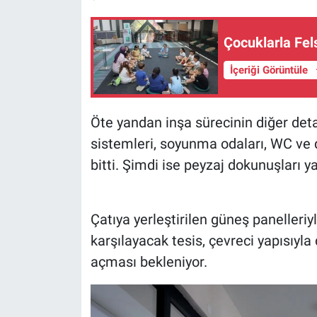
Çocuklarla Fels
İçeriği Görüntüle
Öte yandan inşa sürecinin diğer deta
sistemleri, soyunma odaları, WC ve d
bitti. Şimdi ise peyzaj dokunuşları ya
Çatıya yerleştirilen güneş panelleriy
karşılayacak tesis, çevreci yapısıyla 
açması bekleniyor.