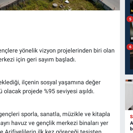
5
6
nçlere yönelik vizyon projelerinden biri olan
kezi için geri sayım başladı.
eklediği, ilçenin sosyal yaşamına değer
ü olacak projede %95 seviyesi aşıldı.
ençleri sporla, sanatla, müzikle ve kitapla
S
yrı havuz ve gençlik merkezi binaları yer
A
b
e Arifiyelilerin ilk kez göreceği tesisten