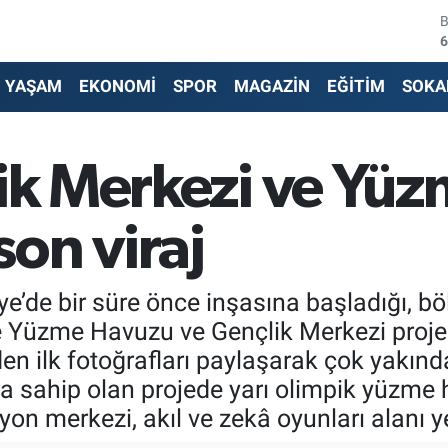
4
5
YAŞAM
EKONOMİ
SPOR
MAGAZİN
EĞİTİM
SOKA
6
6
lik Merkezi ve Yü
1
on viraj
6
iye’de bir süre önce inşasına başladığı, b
e Yüzme Havuzu ve Gençlik Merkezi projes
en ilk fotoğrafları paylaşarak çok yakında
a sahip olan projede yarı olimpik yüzme 
yon merkezi, akıl ve zekâ oyunları alanı y