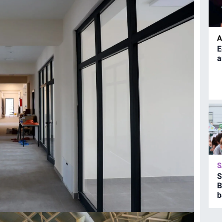
A
E
a
S
S
B
b