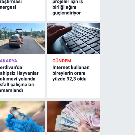
raştırması
projeler için iş
nergesi
birliği ağını
güçlendiriyor
AKARYA
GÜNDEM
erdivan'da
İnternet kullanan
ahipsiz Hayvanlar
bireylerin oranı
akımevi yolunda
yüzde 92,3 oldu
sfalt çalışmaları
amamlandı