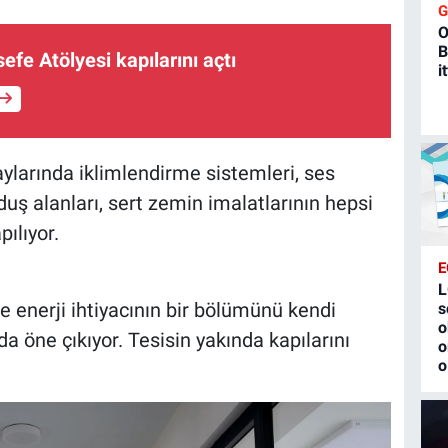
O
B
efe Atölyesi kapılarını açtı
i
ylarında iklimlendirme sistemleri, ses
uş alanları, sert zemin imalatlarının hepsi
pılıyor.
E
L
le enerji ihtiyacının bir bölümünü kendi
s
o
da öne çıkıyor. Tesisin yakında kapılarını
o
o