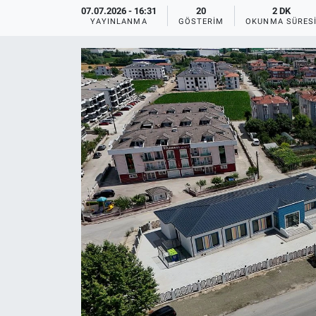
07.07.2026 - 16:31
20
2 DK
YAYINLANMA
GÖSTERIM
OKUNMA SÜRES
EĞİTİM
MAGAZİN
ÖZEL HABER
HALK54 PANORAMA