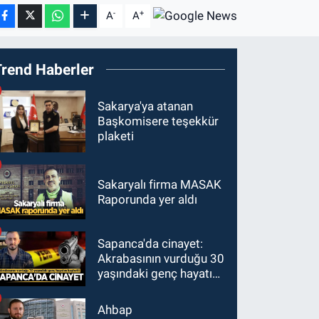
-
+
A
A
Trend Haberler
Sakarya'ya atanan
Başkomisere teşekkür
plaketi
Sakaryalı firma MASAK
Raporunda yer aldı
Sapanca'da cinayet:
Akrabasının vurduğu 30
yaşındaki genç hayatını
kaybetti
Ahbap