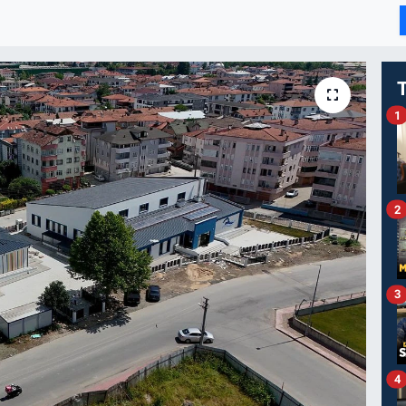
I
1
2
3
4