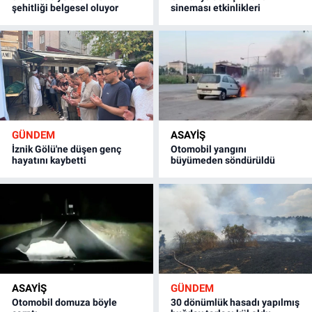
şehitliği belgesel oluyor
sineması etkinlikleri
GÜNDEM
ASAYİŞ
İznik Gölü'ne düşen genç
Otomobil yangını
hayatını kaybetti
büyümeden söndürüldü
ASAYİŞ
GÜNDEM
Otomobil domuza böyle
30 dönümlük hasadı yapılmış