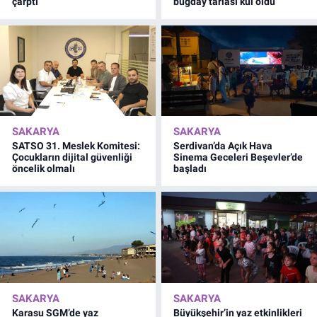
çarptı
buğday tarlası kül oldu
SAKARYA
SAKARYA
SATSO 31. Meslek Komitesi:
Serdivan’da Açık Hava
Çocukların dijital güvenliği
Sinema Geceleri Beşevler’de
öncelik olmalı
başladı
SAKARYA
SAKARYA
Karasu SGM’de yaz
Büyükşehir’in yaz etkinlikleri