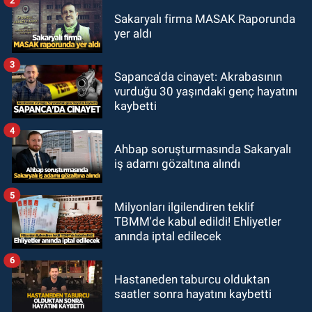
Sakaryalı firma MASAK Raporunda
yer aldı
3
Sapanca'da cinayet: Akrabasının
vurduğu 30 yaşındaki genç hayatını
kaybetti
4
Ahbap soruşturmasında Sakaryalı
iş adamı gözaltına alındı
5
Milyonları ilgilendiren teklif
TBMM'de kabul edildi! Ehliyetler
anında iptal edilecek
6
Hastaneden taburcu olduktan
saatler sonra hayatını kaybetti