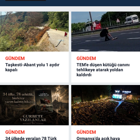
GÜNDEM
GÜNDEM
Taşkesti-Abant yolu 1 aydır
TEM'e düşen kütüğü canını
kapalı
tehlikeye atarak yoldan
kaldırdı
GÜNDEM
GÜNDEM
34 ülkede yeralan 78 Türk
Ormanya'da açık hava