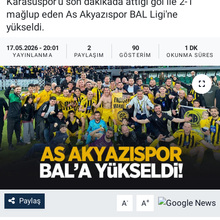
Karasuspor'u son dakikada attığı gol ile 2-1
mağlup eden As Akyazıspor BAL Ligi'ne
yükseldi.
17.05.2026 - 20:01
2
90
1 DK
YAYINLANMA
PAYLAŞIM
GÖSTERIM
OKUNMA SÜRESI
Paylaş
-
+
A
A