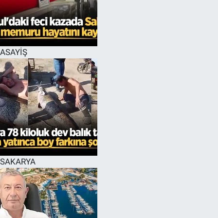
EĞİTİM
MAGAZİN
ASAYİŞ
ÖZEL HABER
HALK54 PANORAMA
SAKARYA