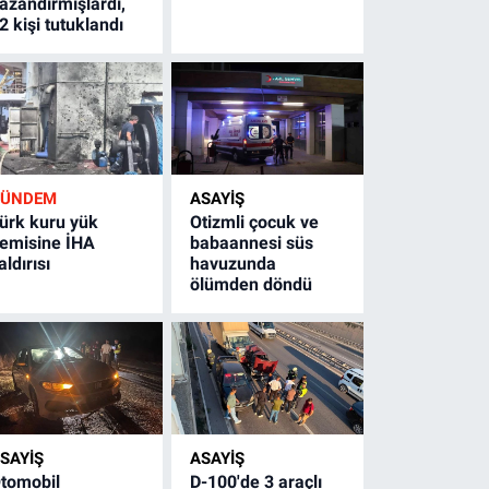
azandırmışlardı,
2 kişi tutuklandı
GÜNDEM
ASAYİŞ
ürk kuru yük
Otizmli çocuk ve
emisine İHA
babaannesi süs
aldırısı
havuzunda
ölümden döndü
SAYİŞ
ASAYİŞ
tomobil
D-100'de 3 araçlı