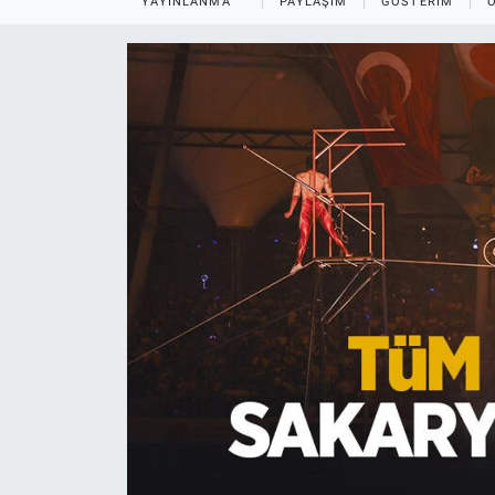
YAYINLANMA
PAYLAŞIM
GÖSTERIM
EĞİTİM
MAGAZİN
ÖZEL HABER
HALK54 PANORAMA