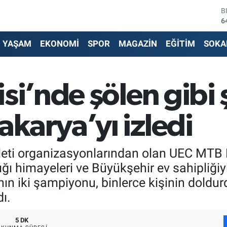
D
4
E
5
YAŞAM
EKONOMİ
SPOR
MAGAZİN
EĞİTİM
SOKA
S
6
G
6
isi’nde şölen gib
B
1
B
karya’yı izledi
6
ikleti organizasyonlarından olan UEC MTB
 himayeleri ve Büyükşehir ev sahipliğiy
n iki şampiyonu, binlerce kişinin doldur
ı.
5 DK