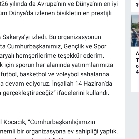
6 yılında da Avrupa’nın ve Dünya’nın en iyi
ş
üm Dünya’da izlenen bisikletin en prestijli
a Sakarya’yı izledi. Bu organizasyonun
ta Cumhurbaşkanımız, Gençlik ve Spor
A
karyalı hemşerilerime teşekkür ederim.
T
için sporun her alanında yatırımlarımıza
o
4
futbol, basketbol ve voleybol sahalarına
za devam ediyoruz. İnşallah 14 Haziran’da
 gerçekleştireceğiz” ifadelerini kullandı.
rul Kocacık, “Cumhurbaşkanlığımızın
nemli bir organizasyona ev sahipliği yaptık.