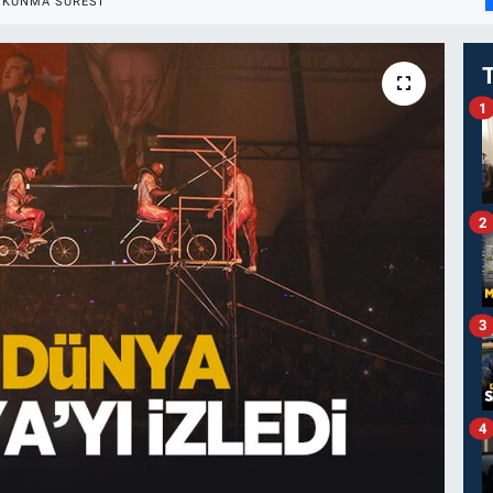
OKUNMA SÜRESI
1
2
3
4