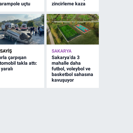
arampole uçtu
zincirleme kaza
SAYİŞ
SAKARYA
ırla çarpışan
Sakarya’da 3
tomobil takla attı:
mahalle daha
 yaralı
futbol, voleybol ve
basketbol sahasına
kavuşuyor