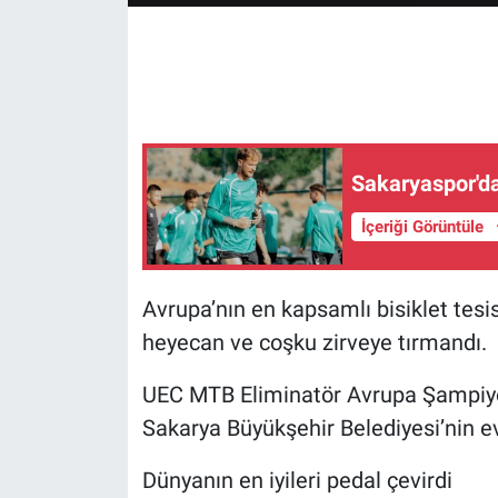
Sakaryaspor'd
İçeriği Görüntüle
Avrupa’nın en kapsamlı bisiklet tesis
heyecan ve coşku zirveye tırmandı.
UEC MTB Eliminatör Avrupa Şampiyo
Sakarya Büyükşehir Belediyesi’nin ev 
Dünyanın en iyileri pedal çevirdi