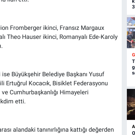
k
3
on Fromberger ikinci, Fransız Margaux
alı Theo Hauser ikinci, Romanyalı Ede-Karoly
.
T
g
s
 ise Büyükşehir Belediye Başkanı Yusuf
li Ertuğrul Kocacık, Bisiklet Federasyonu
t ve Cumhurbaşkanlığı Himayeleri
dim etti.
A
ası alandaki tanınırlığına kattığı değerden
O