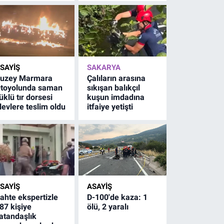
SAYİŞ
SAKARYA
uzey Marmara
Çalıların arasına
toyolunda saman
sıkışan balıkçıl
üklü tır dorsesi
kuşun imdadına
levlere teslim oldu
itfaiye yetişti
SAYİŞ
ASAYİŞ
ahte ekspertizle
D-100'de kaza: 1
87 kişiye
ölü, 2 yaralı
atandaşlık