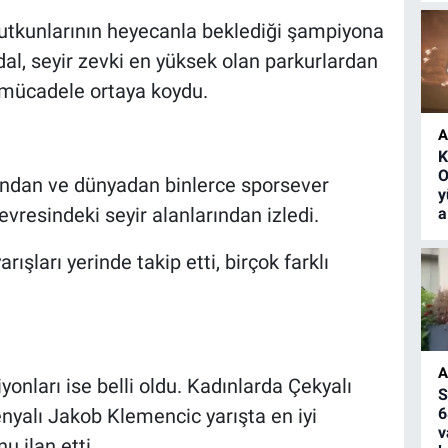
 tutkunlarının heyecanla beklediği şampiyona
al, seyir zevki en yüksek olan parkurlardan
r mücadele ortaya koydu.
A
K
O
nından ve dünyadan binlerce sporsever
y
evresindeki seyir alanlarından izledi.
a
rışları yerinde takip etti, birçok farklı
A
ları ise belli oldu. Kadınlarda Çekyalı
S
nyalı Jakob Klemencic yarışta en iyi
6
v
 ilan etti.