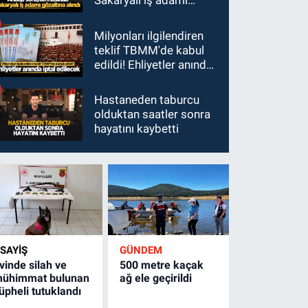
Sakaryalı iş adamı
gözaltına alındı
Milyonları ilgilendiren
teklif TBMM'de kabul
edildi! Ehliyetler anında
iptal edilecek
Hastaneden taburcu
olduktan saatler sonra
hayatını kaybetti
SAYİŞ
GÜNDEM
vinde silah ve
500 metre kaçak
ühimmat bulunan
ağ ele geçirildi
üpheli tutuklandı