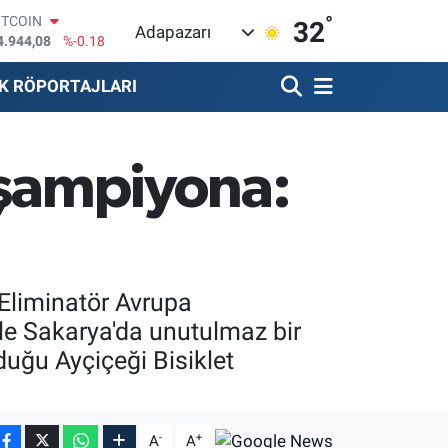
°
OLAR
32
Adapazarı
7,7436
%0.18
URO
5,2510
%0.32
K RÖPORTAJLARI
TERLİN
4,4811
%0.38
RAM ALTIN
660.55
%0.03
i şampiyona:
İST100
3.779
%-14
ITCOIN
4.944,08
%-0.18
 Eliminatör Avrupa
le Sakarya'da unutulmaz bir
duğu Ayçiçeği Bisiklet
-
+
A
A