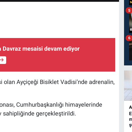
5
6
a Davraz mesaisi devam ediyor
i olan Ayçiçeği Bisiklet Vadisi’nde adrenalin,
nası, Cumhurbaşkanlığı himayelerinde
A
sahipliğinde gerçekleştirildi.
E
m
ş