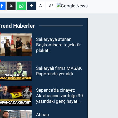
-
+
A
A
Trend Haberler
Sakarya'ya atanan
Başkomisere teşekkür
plaketi
Sakaryalı firma MASAK
Raporunda yer aldı
Sapanca'da cinayet:
Akrabasının vurduğu 30
yaşındaki genç hayatını
kaybetti
Ahbap