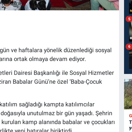
5
6
gün ve haftalara yönelik düzenlediği sosyal
larına ortak olmaya devam ediyor.
eri Dairesi Başkanlığı ile Sosyal Hizmetler
Haziran Babalar Günü’ne özel ‘Baba-Çocuk
katılım sağladığı kampta katılımcılar
oğasıyla unutulmaz bir gün yaşadı. Şehrin
e kurulan kamp alanında babalar ve çocukları
T
y
likte yeni hatıralar biriktirdi.