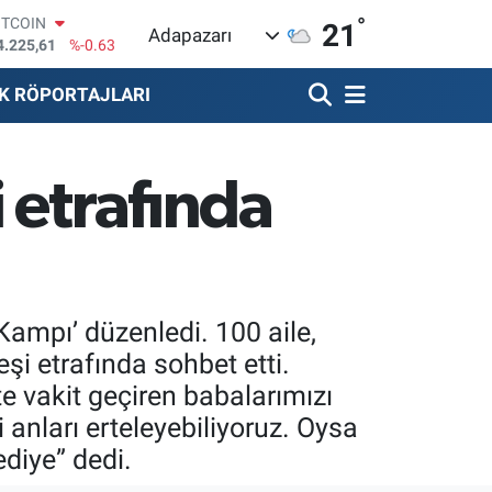
°
OLAR
21
Adapazarı
7,7143
%0.16
URO
5,0317
%-0.02
K RÖPORTAJLARI
TERLİN
4,2463
%0.07
RAM ALTIN
510.40
%0.45
 etrafında
İST100
3.799
%70
ITCOIN
4.225,61
%-0.63
ampı’ düzenledi. 100 aile,
şi etrafında sohbet etti.
e vakit geçiren babalarımızı
 anları erteleyebiliyoruz. Oysa
diye” dedi.