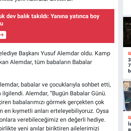
uk dev balık takıldı: Yanına yatınca boy
du
Belediye Başkanı Yusuf Alemdar oldu. Kamp
3
aşkan Alemdar, tüm babaların Babalar
7
b
mdar, babalar ve çocuklarıyla sohbet etti,
an ilgilendi. Alemdar, “Bugün Babalar Günü.
eçiren babalarımızı görmek gerçekten çok
n en kıymetli anları erteleyebiliyoruz. Oysa
onlara verebileceğimiz en değerli hediye.
İ
likte yeni anılar biriktiren ailelerimizi
g