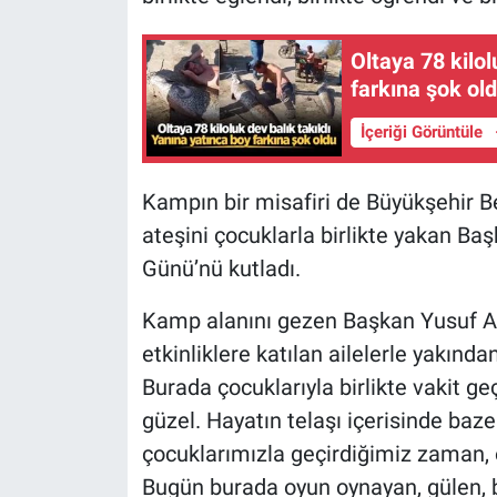
Oltaya 78 kilol
farkına şok ol
İçeriği Görüntüle
Kampın bir misafiri de Büyükşehir 
ateşini çocuklarla birlikte yakan B
Günü’nü kutladı.
Kamp alanını gezen Başkan Yusuf Ale
etkinliklere katılan ailelerle yakınd
Burada çocuklarıyla birlikte vakit g
güzel. Hayatın telaşı içerisinde baze
çocuklarımızla geçirdiğimiz zaman, 
Bugün burada oyun oynayan, gülen, bir