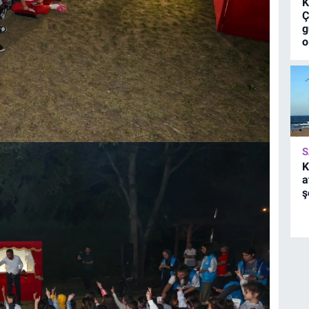
K
Ç
g
o
S
K
a
ş