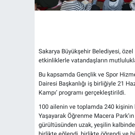
Sakarya Büyükşehir Belediyesi, özel 
etkinliklerle vatandaşların mutluluk
Bu kapsamda Gençlik ve Spor Hizmetl
Dairesi Başkanlığı iş birliğiyle 21 
Kampı’ programı gerçekleştirildi.
100 ailenin ve toplamda 240 kişinin 
Yaşayarak Öğrenme Macera Park’ın d
gürültüsünden uzak, yeşilin kalbind
birlikte eğlendi, birlikte öğrendi ve bir