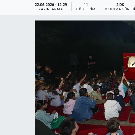
22.06.2026 - 12:29
11
2 DK
YAYINLANMA
GÖSTERIM
OKUNMA SÜRES
EĞİTİM
MAGAZİN
ÖZEL HABER
HALK54 PANORAMA