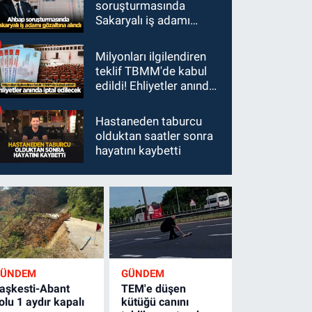
soruşturmasında
Sakaryalı iş adamı
gözaltına alındı
Milyonları ilgilendiren
teklif TBMM'de kabul
edildi! Ehliyetler anında
iptal edilecek
Hastaneden taburcu
olduktan saatler sonra
hayatını kaybetti
GÜNDEM
GÜNDEM
aşkesti-Abant
TEM'e düşen
olu 1 aydır kapalı
kütüğü canını