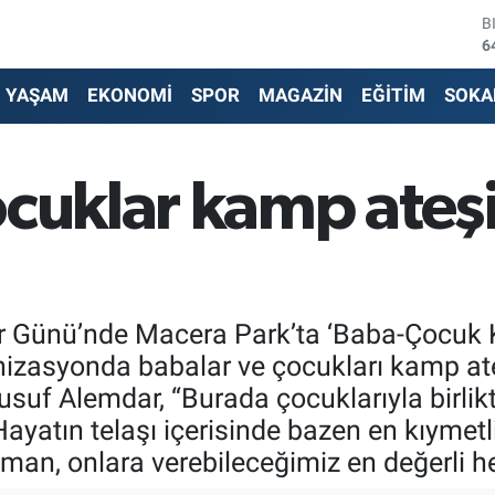
D
4
E
5
YAŞAM
EKONOMİ
SPOR
MAGAZİN
EĞİTİM
SOKA
S
6
G
6
ocuklar kamp ateşi
B
1
B
6
r Günü’nde Macera Park’ta ‘Baba-Çocuk K
anizasyonda babalar ve çocukları kamp ate
uf Alemdar, “Burada çocuklarıyla birlikt
yatın telaşı içerisinde bazen en kıymetli
man, onlara verebileceğimiz en değerli he