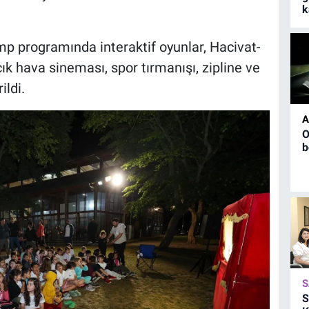
k
p programında interaktif oyunlar, Hacivat-
ık hava sineması, spor tırmanışı, zipline ve
ildi.
A
O
b
S
S