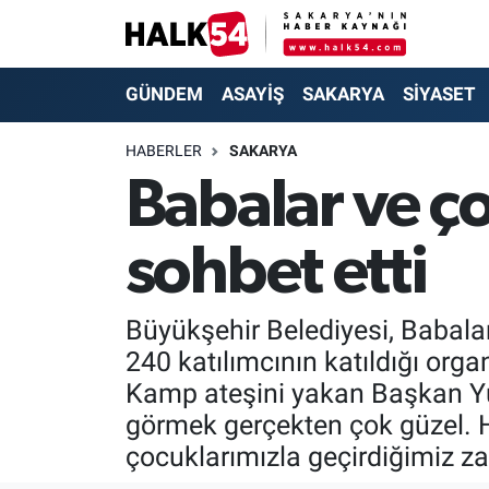
GÜNDEM
Adapazarı Nöbetçi Eczaneler
GÜNDEM
ASAYİŞ
SAKARYA
SİYASET
ASAYİŞ
Adapazarı Hava Durumu
HABERLER
SAKARYA
Babalar ve ç
YAŞAM
Adapazarı Trafik Yoğunluk Haritası
sohbet etti
SAKARYA
Süper Lig Puan Durumu ve Fikstür
SİYASET
Tüm Manşetler
Büyükşehir Belediyesi, Babala
240 katılımcının katıldığı org
EKONOMİ
Son Dakika Haberleri
Kamp ateşini yakan Başkan Yus
SOKAK RÖPORTAJLARI
Haber Arşivi
görmek gerçekten çok güzel. Ha
çocuklarımızla geçirdiğimiz za
SPOR