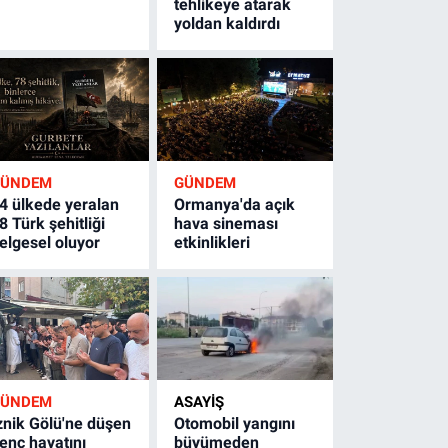
tehlikeye atarak
yoldan kaldırdı
GÜNDEM
GÜNDEM
4 ülkede yeralan
Ormanya'da açık
8 Türk şehitliği
hava sineması
elgesel oluyor
etkinlikleri
GÜNDEM
ASAYİŞ
znik Gölü'ne düşen
Otomobil yangını
enç hayatını
büyümeden