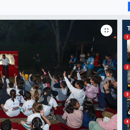
I
1
2
3
4