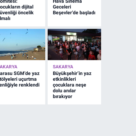
omitesi:
Hava Sinema
ocukların dijital
Geceleri
üvenliği öncelik
Beşevler’de başladı
lmalı
AKARYA
SAKARYA
arasu SGM’de yaz
Büyükşehir’in yaz
tölyeleri uçurtma
etkinlikleri
enliğiyle renklendi
çocuklara neşe
dolu anılar
bırakıyor