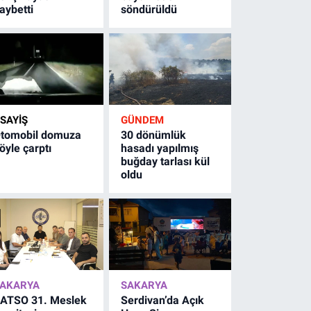
aybetti
söndürüldü
SAYİŞ
GÜNDEM
tomobil domuza
30 dönümlük
öyle çarptı
hasadı yapılmış
buğday tarlası kül
oldu
AKARYA
SAKARYA
ATSO 31. Meslek
Serdivan’da Açık