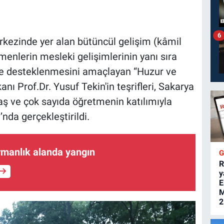
6
rkezinde yer alan bütüncül gelişim (kâmil
menlerin mesleki gelişimlerinin yanı sıra
de desteklenmesini amaçlayan “Huzur ve
nı Prof.Dr. Yusuf Tekin'in teşrifleri, Sakarya
aş ve çok sayıda öğretmenin katılımıyla
nda gerçekleştirildi.
rmanlık alanda yangın
R
y
E
M
2