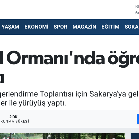
D
4
E
5
YAŞAM
EKONOMİ
SPOR
MAGAZİN
EĞİTİM
SOKA
S
6
G
6
İl Ormanı'nda öğr
B
1
B
ı
6
eğerlendirme Toplantısı için Sakarya'ya ge
r ile yürüyüş yaptı.
2 DK
OKUNMA SÜRESI