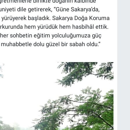
ğretmenlerle birlikte doğanın kalbinde
eti dile getirerek, “Güne Sakarya’da,
e yürüyerek başladık. Sakarya Doğa Koruma
rkurunda hem yürüdük hem hasbihâl ettik.
an her sohbetin eğitim yolculuğumuza güç
, muhabbetle dolu güzel bir sabah oldu.”