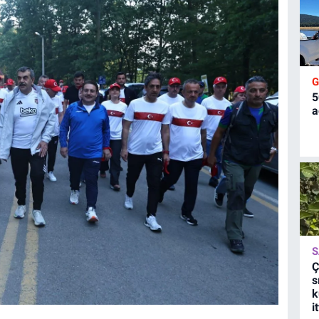
5
a
S
Ç
s
k
i