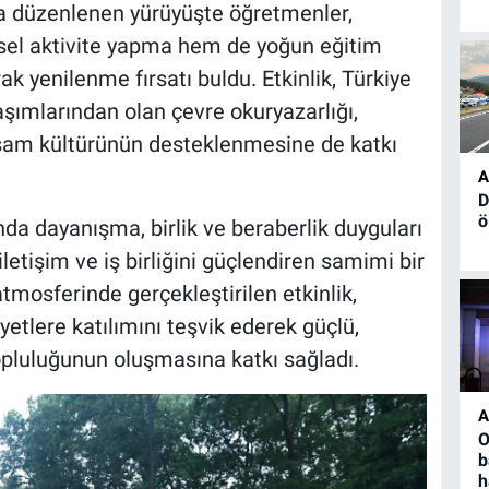
la düzenlenen yürüyüşte öğretmenler,
ksel aktivite yapma hem de yoğun eğitim
ak yenilenme fırsatı buldu. Etkinlik, Türkiye
aşımlarından olan çevre okuryazarlığı,
 yaşam kültürünün desteklenmesine de katkı
A
D
ö
a dayanışma, birlik ve beraberlik duyguları
letişim ve iş birliğini güçlendiren samimi bir
mosferinde gerçekleştirilen etkinlik,
yetlere katılımını teşvik ederek güçlü,
pluluğunun oluşmasına katkı sağladı.
A
O
b
h