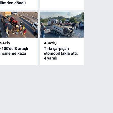
lümden döndü
SAYİŞ
ASAYİŞ
-100'de 3 araçlı
Tırla çarpışan
incirleme kaza
otomobil takla attı:
4 yaralı