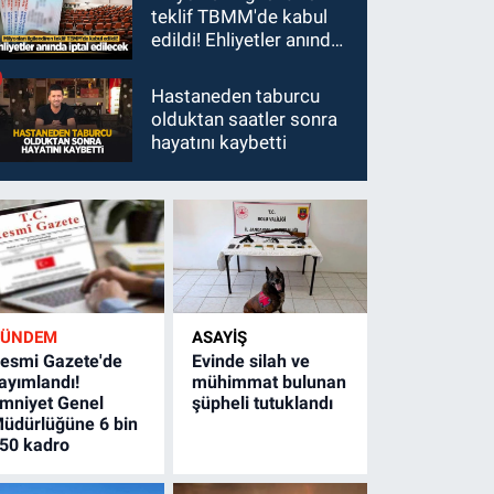
teklif TBMM'de kabul
edildi! Ehliyetler anında
iptal edilecek
Hastaneden taburcu
olduktan saatler sonra
hayatını kaybetti
GÜNDEM
ASAYİŞ
esmi Gazete'de
Evinde silah ve
ayımlandı!
mühimmat bulunan
mniyet Genel
şüpheli tutuklandı
üdürlüğüne 6 bin
50 kadro