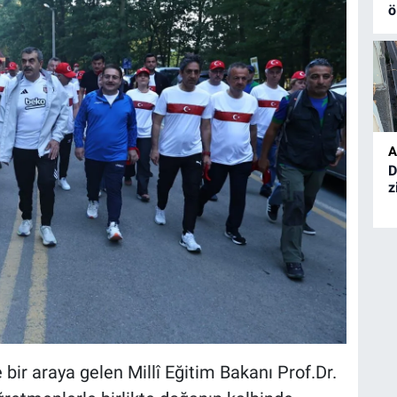
ö
A
D
z
r araya gelen Millî Eğitim Bakanı Prof.Dr.