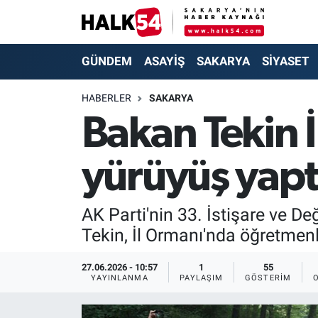
GÜNDEM
Adapazarı Nöbetçi Eczaneler
GÜNDEM
ASAYİŞ
SAKARYA
SİYASET
ASAYİŞ
Adapazarı Hava Durumu
HABERLER
SAKARYA
Bakan Tekin 
YAŞAM
Adapazarı Trafik Yoğunluk Haritası
yürüyüş yapt
SAKARYA
Süper Lig Puan Durumu ve Fikstür
SİYASET
Tüm Manşetler
AK Parti'nin 33. İstişare ve D
Tekin, İl Ormanı'nda öğretmenle
EKONOMİ
Son Dakika Haberleri
27.06.2026 - 10:57
1
55
SOKAK RÖPORTAJLARI
Haber Arşivi
YAYINLANMA
PAYLAŞIM
GÖSTERIM
SPOR