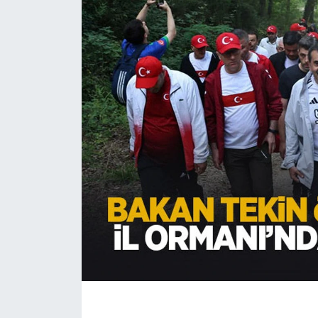
EĞİTİM
MAGAZİN
ÖZEL HABER
HALK54 PANORAMA