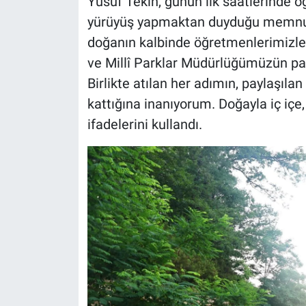
Yusuf Tekin, günün ilk saatlerinde ö
yürüyüş yapmaktan duyduğu memnuniy
doğanın kalbinde öğretmenlerimizl
ve Millî Parklar Müdürlüğümüzün pa
Birlikte atılan her adımın, paylaşıl
kattığına inanıyorum. Doğayla iç içe
ifadelerini kullandı.