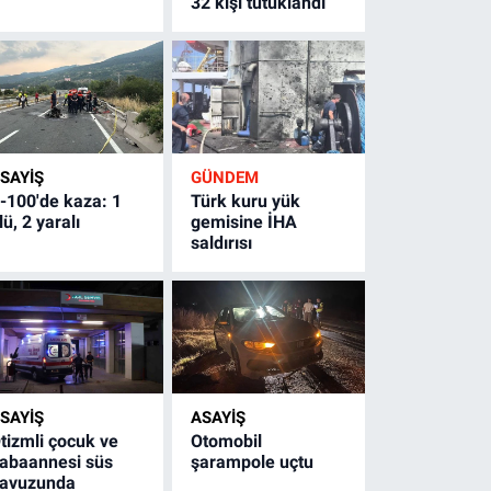
32 kişi tutuklandı
SAYİŞ
GÜNDEM
-100'de kaza: 1
Türk kuru yük
lü, 2 yaralı
gemisine İHA
saldırısı
SAYİŞ
ASAYİŞ
tizmli çocuk ve
Otomobil
abaannesi süs
şarampole uçtu
avuzunda