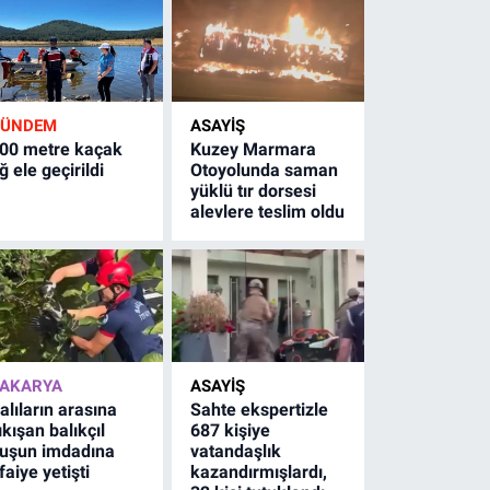
GÜNDEM
ASAYİŞ
00 metre kaçak
Kuzey Marmara
ğ ele geçirildi
Otoyolunda saman
yüklü tır dorsesi
alevlere teslim oldu
AKARYA
ASAYİŞ
alıların arasına
Sahte ekspertizle
ıkışan balıkçıl
687 kişiye
uşun imdadına
vatandaşlık
tfaiye yetişti
kazandırmışlardı,