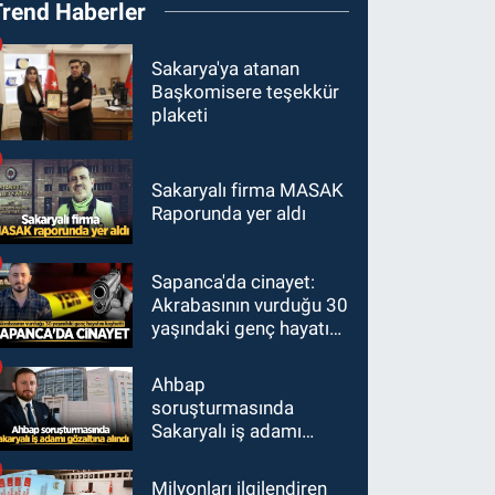
Trend Haberler
Sakarya'ya atanan
Başkomisere teşekkür
plaketi
Sakaryalı firma MASAK
Raporunda yer aldı
Sapanca'da cinayet:
Akrabasının vurduğu 30
yaşındaki genç hayatını
kaybetti
Ahbap
soruşturmasında
Sakaryalı iş adamı
gözaltına alındı
Milyonları ilgilendiren