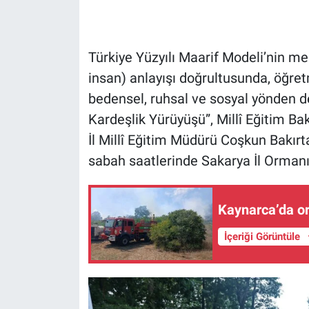
Türkiye Yüzyılı Maarif Modeli’nin me
insan) anlayışı doğrultusunda, öğret
bedensel, ruhsal ve sosyal yönden 
Kardeşlik Yürüyüşü”, Millî Eğitim Baka
İl Millî Eğitim Müdürü Coşkun Bakırt
sabah saatlerinde Sakarya İl Ormanı’
Kaynarca’da o
İçeriği Görüntüle