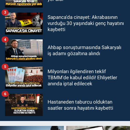
3
Sapanca'da cinayet: Akrabasının
vurduğu 30 yaşındaki genç hayatını
kaybetti
4
Ahbap soruşturmasında Sakaryalı
iş adamı gözaltına alındı
5
Milyonları ilgilendiren teklif
TBMM'de kabul edildi! Ehliyetler
anında iptal edilecek
6
Hastaneden taburcu olduktan
saatler sonra hayatını kaybetti