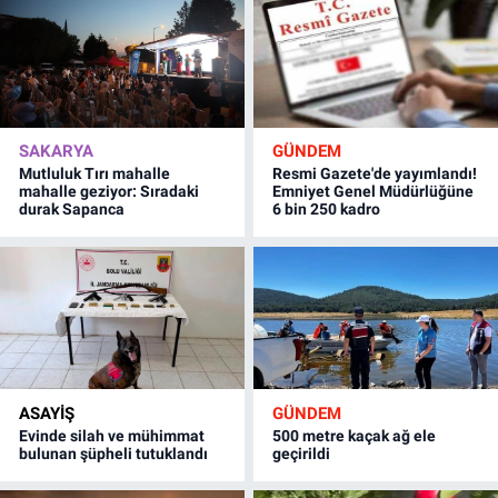
SAKARYA
GÜNDEM
Mutluluk Tırı mahalle
Resmi Gazete'de yayımlandı!
mahalle geziyor: Sıradaki
Emniyet Genel Müdürlüğüne
durak Sapanca
6 bin 250 kadro
ASAYİŞ
GÜNDEM
Evinde silah ve mühimmat
500 metre kaçak ağ ele
bulunan şüpheli tutuklandı
geçirildi