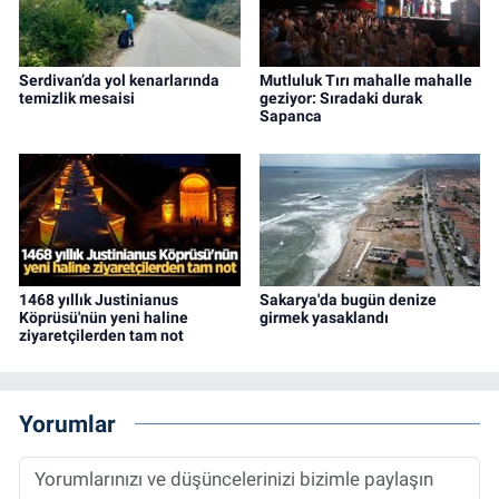
Serdivan’da yol kenarlarında
Mutluluk Tırı mahalle mahalle
temizlik mesaisi
geziyor: Sıradaki durak
Sapanca
1468 yıllık Justinianus
Sakarya'da bugün denize
Köprüsü'nün yeni haline
girmek yasaklandı
ziyaretçilerden tam not
Yorumlar