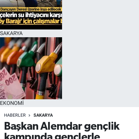
EĞİTİM
MAGAZİN
SAKARYA
ÖZEL HABER
HALK54 PANORAMA
EKONOMİ
HABERLER
SAKARYA
Başkan Alemdar gençlik
kampında gençlerle