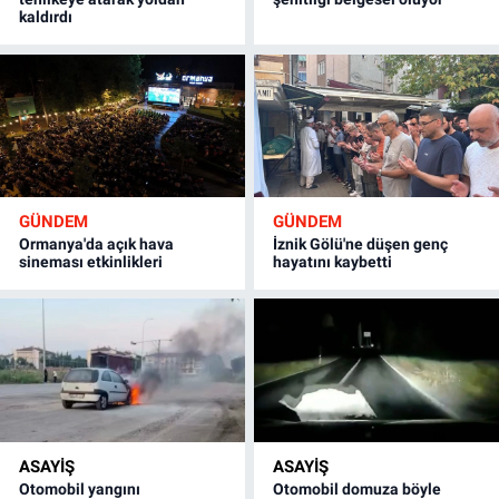
kaldırdı
GÜNDEM
GÜNDEM
Ormanya'da açık hava
İznik Gölü'ne düşen genç
sineması etkinlikleri
hayatını kaybetti
ASAYİŞ
ASAYİŞ
Otomobil yangını
Otomobil domuza böyle