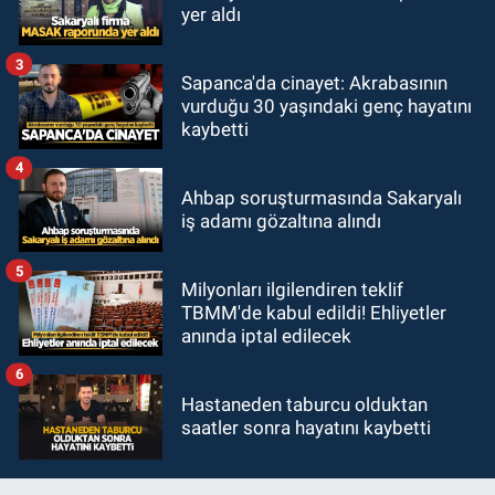
yer aldı
3
Sapanca'da cinayet: Akrabasının
vurduğu 30 yaşındaki genç hayatını
kaybetti
4
Ahbap soruşturmasında Sakaryalı
iş adamı gözaltına alındı
5
Milyonları ilgilendiren teklif
TBMM'de kabul edildi! Ehliyetler
anında iptal edilecek
6
Hastaneden taburcu olduktan
saatler sonra hayatını kaybetti