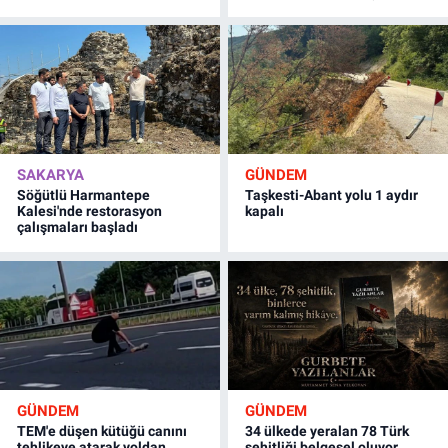
SAKARYA
GÜNDEM
Söğütlü Harmantepe
Taşkesti-Abant yolu 1 aydır
Kalesi'nde restorasyon
kapalı
çalışmaları başladı
GÜNDEM
GÜNDEM
TEM'e düşen kütüğü canını
34 ülkede yeralan 78 Türk
tehlikeye atarak yoldan
şehitliği belgesel oluyor