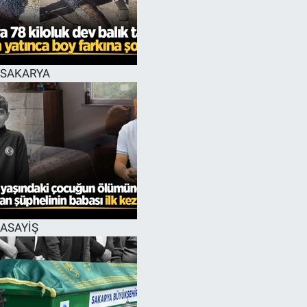
EĞİTİM
MAGAZİN
SAKARYA
ÖZEL HABER
HALK54 PANORAMA
ASAYİŞ