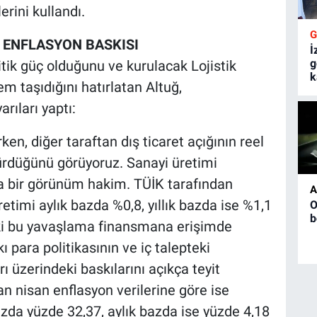
erini kullandı.
 ENFLASYON BASKISI
İ
g
itik güç olduğunu ve kurulacak Lojistik
k
m taşıdığını hatırlatan Altuğ,
rıları yaptı:
en, diğer taraftan dış ticaret açığının reel
ürdüğünü görüyoruz. Sanayi üretimi
a bir görünüm hakim. TÜİK tarafından
A
etimi aylık bazda %0,8, yıllık bazda ise %1,1
O
b
eki bu yavaşlama finansmana erişimde
kı para politikasının ve iç talepteki
 üzerindeki baskılarını açıkça teyit
n nisan enflasyon verilerine göre ise
bazda yüzde 32,37, aylık bazda ise yüzde 4,18