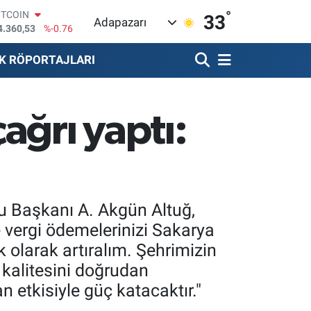
°
OLAR
33
Adapazarı
7,7069
%0.17
URO
5,0265
%0.01
K RÖPORTAJLARI
TERLİN
4,1897
%0.02
RAM ALTIN
618.49
%2.12
ağrı yaptı:
İST100
3.887
%64
ITCOIN
4.360,53
%-0.76
u Başkanı A. Akgün Altuğ,
 vergi ödemelerinizi Sakarya
 olarak artıralım. Şehrimizin
m kalitesini doğrudan
etkisiyle güç katacaktır."