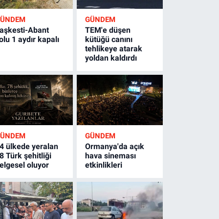
GÜNDEM
GÜNDEM
aşkesti-Abant
TEM'e düşen
olu 1 aydır kapalı
kütüğü canını
tehlikeye atarak
yoldan kaldırdı
GÜNDEM
GÜNDEM
4 ülkede yeralan
Ormanya'da açık
8 Türk şehitliği
hava sineması
elgesel oluyor
etkinlikleri