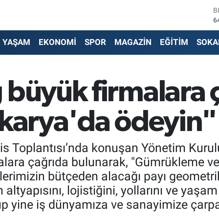
D
4
E
5
YAŞAM
EKONOMİ
SPOR
MAGAZİN
EĞİTİM
SOKA
S
6
G
6
büyük firmalara ç
B
1
B
akarya'da ödeyin"
6
s Toplantısı’nda konuşan Yönetim Kurul
alara çağrıda bulunarak, "Gümrükleme ve
lerimizin bütçeden alacağı payı geometrik
 altyapısını, lojistiğini, yollarını ve yaşa
p yine iş dünyamıza ve sanayimize çarpan 