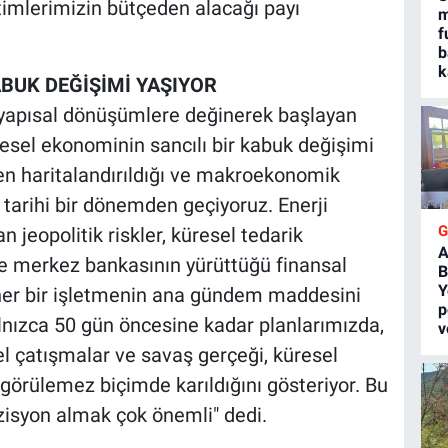
timlerimizin bütçeden alacağı payı
m
f
b
k
BUK DEĞİŞİMİ YAŞIYOR
apısal dönüşümlere değinerek başlayan
sel ekonominin sancılı bir kabuk değişimi
iden haritalandırıldığı ve makroekonomik
 tarihi bir dönemden geçiyoruz. Enerji
 jeopolitik riskler, küresel tedarik
A
ve merkez bankasının yürüttüğü finansal
B
Y
 her bir işletmenin ana gündem maddesini
p
nızca 50 gün öncesine kadar planlarımızda,
v
 çatışmalar ve savaş gerçeği, küresel
ngörülemez biçimde karıldığını gösteriyor. Bu
isyon almak çok önemli" dedi.