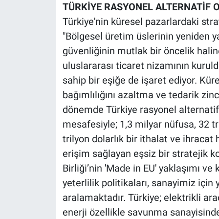
TÜRKİYE RASYONEL ALTERNATİF 
Türkiye'nin küresel pazarlardaki str
"Bölgesel üretim üslerinin yeniden y
güvenliğinin mutlak bir öncelik halin
uluslararası ticaret nizamının kurul
sahip bir eşiğe de işaret ediyor. Kü
bağımlılığını azaltma ve tedarik zinc
dönemde Türkiye rasyonel alternatif 
mesafesiyle; 1,3 milyar nüfusa, 32 tri
trilyon dolarlık bir ithalat ve ihrac
erişim sağlayan eşsiz bir stratejik 
Birliği’nin 'Made in EU' yaklaşımı ve 
yeterlilik politikaları, sanayimiz içi
aralamaktadır. Türkiye; elektrikli araç
enerji özellikle savunma sanayisinde