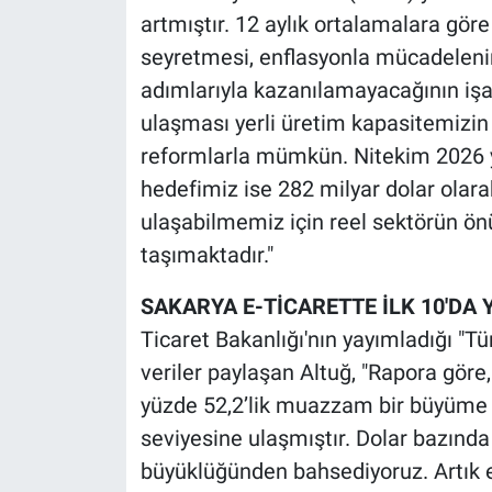
artmıştır. 12 aylık ortalamalara gör
seyretmesi, enflasyonla mücadelenin s
adımlarıyla kazanılamayacağının işa
ulaşması yerli üretim kapasitemizin 
reformlarla mümkün. Nitekim 2026 y
hedefimiz ise 282 milyar dolar olara
ulaşabilmemiz için reel sektörün ön
taşımaktadır."
SAKARYA E-TİCARETTE İLK 10'DA 
Ticaret Bakanlığı'nın yayımladığı "
veriler paylaşan Altuğ, "Rapora göre,
yüzde 52,2’lik muazzam bir büyüme k
seviyesine ulaşmıştır. Dolar bazında
büyüklüğünden bahsediyoruz. Artık e-t