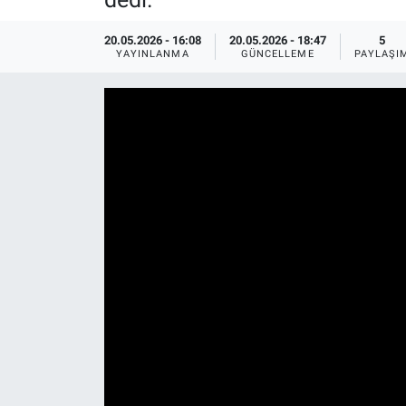
EĞİTİM
20.05.2026 - 16:08
20.05.2026 - 18:47
5
YAYINLANMA
GÜNCELLEME
PAYLAŞI
MAGAZİN
ÖZEL HABER
HALK54 PANORAMA