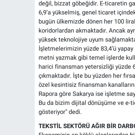
değil, bizzat göbeğidir. E-ticaretin g
6,9’a yükselmiş, genel ticaret içindek
bugün ülkemizde dönen her 100 liralık 
koridorlardan akmaktadır. Ancak aynı
yüksek teknolojiye uyum sağlamakta f
İşletmelerimizin yüzde 83,4’ü yapay
metni yazmak gibi temel işlerde kul
harici finansman yetersizliği yüzde 
çıkmaktadır. İşte bu yüzden her fırsa
özel kesintisiz finansman kanallarına
Rapora göre Sakarya ise işletme sayıs
Bu da bizim dijital dönüşüme ve e-t
gösteriyor" dedi.
TEKSTİL SEKTÖRÜ AĞIR BİR DAR
Ekonominin en köklü alanlarından bir