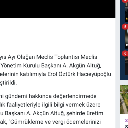
5
6
ıs Ayı Olağan Meclis Toplantısı Meclis
Yönetim Kurulu Başkanı A. Akgün Altuğ,
lerinin katılımıyla Erol Öztürk Hacıeyüpoğlu
irildi.
omi gündemi hakkında değerlendirmede
faaliyetleriyle ilgili bilgi vermek üzere
 Başkanı A. Akgün Altuğ, şehirde üretim
S
rak, "Gümrükleme ve vergi ödemelerinizi
S