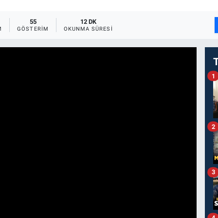
55
12 DK
M
GÖSTERIM
OKUNMA SÜRESI
1
2
3
4