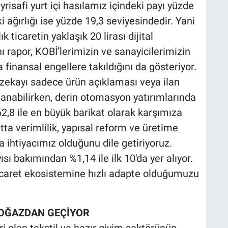
ayrisafi yurt içi hasılamız içindeki payı yüzde
i ağırlığı ise yüzde 19,3 seviyesindedir. Yani
ticaretin yaklaşık 20 lirası dijital
 rapor, KOBİ’lerimizin ve sanayicilerimizin
inansal engellere takıldığını da gösteriyor.
 zekayı sadece ürün açıklaması veya ilan
lanabilirken, derin otomasyon yatırımlarında
62,8 ile en büyük barikat olarak karşımıza
tta verimlilik, yapısal reform ve üretime
 ihtiyacımız olduğunu dile getiriyoruz.
ı bakımından %1,14 ile ilk 10'da yer alıyor.
icaret ekosistemine hızlı adapte olduğumuzu
BOĞAZDAN GEÇİYOR
i olan tekstil ve hazır giyim sektörünün