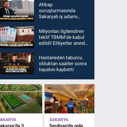
Ahbap
soruşturmasında
Sakaryalı iş adamı
gözaltına alındı
Milyonları ilgilendiren
teklif TBMM'de kabul
edildi! Ehliyetler anında
iptal edilecek
Hastaneden taburcu
olduktan saatler sonra
hayatını kaybetti
AKARYA
SAKARYA
akarya’da 3
Serdivan’da gıda