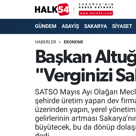
GÜNDEM
Adapazarı Nöbetçi Eczaneler
GÜNDEM
ASAYİŞ
SAKARYA
SİYASET
ASAYİŞ
Adapazarı Hava Durumu
HABERLER
EKONOMİ
Başkan Altuğ 
YAŞAM
Adapazarı Trafik Yoğunluk Haritası
"Verginizi S
SAKARYA
Süper Lig Puan Durumu ve Fikstür
SİYASET
Tüm Manşetler
SATSO Mayıs Ayı Olağan Mecli
şehirde üretim yapan dev firm
EKONOMİ
Son Dakika Haberleri
üzerinden yapın, yerel yönetim
SOKAK RÖPORTAJLARI
Haber Arşivi
gelirlerinin artması Sakarya’nın
büyütecek, bu da dönüp dolaşı
SPOR
dedi.