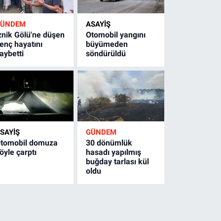
GÜNDEM
ASAYİŞ
znik Gölü'ne düşen
Otomobil yangını
enç hayatını
büyümeden
aybetti
söndürüldü
SAYİŞ
GÜNDEM
tomobil domuza
30 dönümlük
öyle çarptı
hasadı yapılmış
buğday tarlası kül
oldu