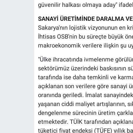
güvenilir halkası olmaya aday" ifadel
SANAYİ ÜRETİMİNDE DARALMA VE
Sakarya'nın lojistik vizyonunun en kr
İhtisas OSB'nin bu süreçte büyük öne
makroekonomik verilere ilişkin şu uya
"Ülke ihracatında ivmelenme görülürk
sektörümüz üzerindeki baskısının s
tarafında ise daha temkinli ve karm
açıklanan son verilere göre sanayi ür
oranında geriledi. İmalat sanayind
yaşanan ciddi maliyet artışlarının, sı
dengelenme sürecinin üretim çarkları
etmektedir. TÜİK tarafından açıklana
tüketici fiyat endeksi (TÜFE) yıllık 