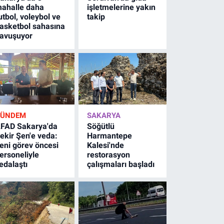
ahalle daha
işletmelerine yakın
utbol, voleybol ve
takip
asketbol sahasına
avuşuyor
GÜNDEM
SAKARYA
FAD Sakarya'da
Söğütlü
ekir Şen'e veda:
Harmantepe
eni görev öncesi
Kalesi'nde
ersoneliyle
restorasyon
edalaştı
çalışmaları başladı