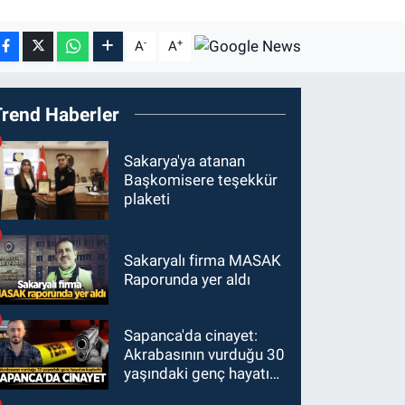
-
+
A
A
Trend Haberler
Sakarya'ya atanan
Başkomisere teşekkür
plaketi
Sakaryalı firma MASAK
Raporunda yer aldı
Sapanca'da cinayet:
Akrabasının vurduğu 30
yaşındaki genç hayatını
kaybetti