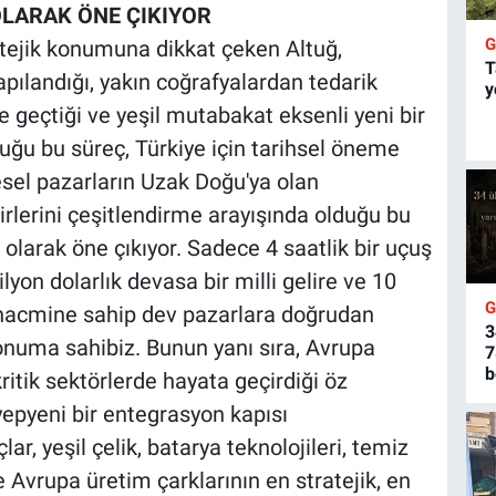
OLARAK ÖNE ÇIKIYOR
atejik konumuna dikkat çeken Altuğ,
T
apılandığı, yakın coğrafyalardan tedarik
y
e geçtiği ve yeşil mutabakat eksenli yeni bir
duğu bu süreç, Türkiye için tarihsel öneme
resel pazarların Uzak Doğu'ya olan
irlerini çeşitlendirme arayışında olduğu bu
olarak öne çıkıyor. Sadece 4 saatlik bir uçuş
lyon dolarlık devasa bir milli gelire ve 10
at hacmine sahip dev pazarlara doğrudan
3
konuma sahibiz. Bunun yanı sıra, Avrupa
7
b
kritik sektörlerde hayata geçirdiği öz
n yepyeni bir entegrasyon kapısı
lar, yeşil çelik, batarya teknolojileri, temiz
 Avrupa üretim çarklarının en stratejik, en