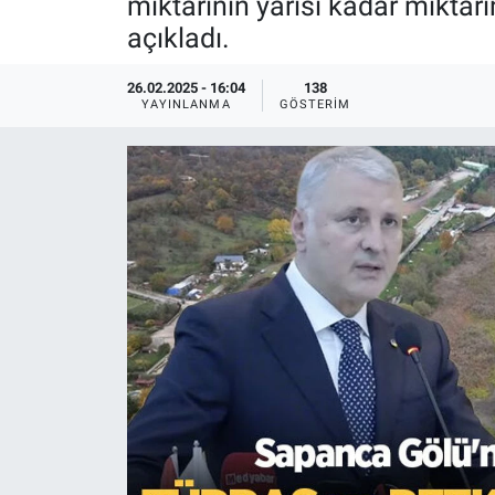
miktarının yarısı kadar miktar
açıkladı.
EĞİTİM
26.02.2025 - 16:04
138
MAGAZİN
YAYINLANMA
GÖSTERIM
ÖZEL HABER
HALK54 PANORAMA