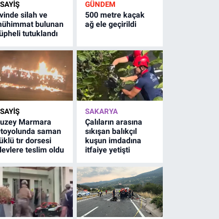
SAYİŞ
GÜNDEM
vinde silah ve
500 metre kaçak
ühimmat bulunan
ağ ele geçirildi
üpheli tutuklandı
SAYİŞ
SAKARYA
uzey Marmara
Çalıların arasına
toyolunda saman
sıkışan balıkçıl
üklü tır dorsesi
kuşun imdadına
levlere teslim oldu
itfaiye yetişti