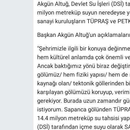
Akgün Altuğ, Devlet Su İşleri (DSİ) t
milyon metreküp suyun neredeyse yar
sanayi kuruluşların TÜPRAŞ ve PETKİ
Başkan Akgün Altuğ'un açıklamalarını
"Şehrimizle ilgili bir konuya değinm
hem kültürel anlamda çok önemli ve
Ancak baktığımız yönü biraz değişti
gölümüz/ hem fiziki yapısı/ hem de 
kaynağı olan/ tektonik göllerinden bi
karşılayan gölümüzü koruyup, verimi
gerekiyor. Burada uzun zamandır 
istiyorum. Sapanca gölünden TÜPRA
14.4 milyon metreküp su tahsisi yapı
(DSİ) tarafından içme suyu olarak SA