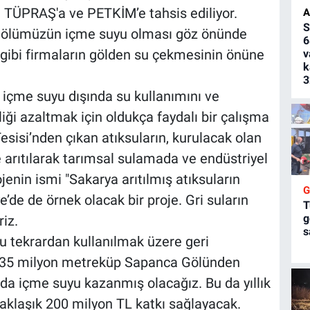
 TÜPRAŞ'a ve PETKİM’e tahsis ediliyor.
A
S
n gölümüzün içme suyu olması göz önünde
6
ibi firmaların gölden su çekmesinin önüne
v
k
3
içme suyu dışında su kullanımını ve
iği azaltmak için oldukça faydalı bir çalışma
sisi’nden çıkan atıksuların, kurulacak olan
e arıtılarak tarımsal sulamada ve endüstriyel
jenin ismi "Sakarya arıtılmış atıksuların
e’de de örnek olacak bir proje. Gri suların
T
g
iz.
s
 tekrardan kullanılmak üzere geri
; 35 milyon metreküp Sapanca Gölünden
nda içme suyu kazanmış olacağız. Bu da yıllık
yaklaşık 200 milyon TL katkı sağlayacak.