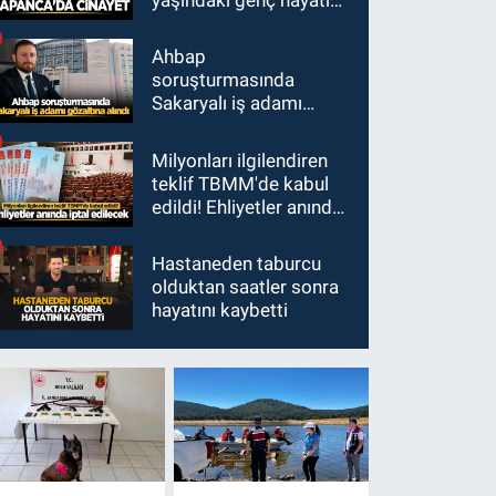
kaybetti
Ahbap
soruşturmasında
Sakaryalı iş adamı
gözaltına alındı
Milyonları ilgilendiren
teklif TBMM'de kabul
edildi! Ehliyetler anında
iptal edilecek
Hastaneden taburcu
olduktan saatler sonra
hayatını kaybetti