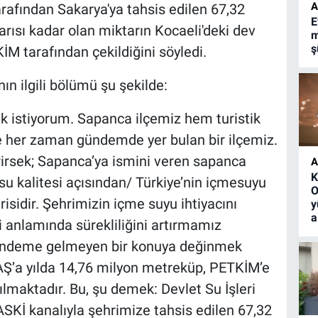
A
arafından Sakarya'ya tahsis edilen 67,32
E
ısı kadar olan miktarın Kocaeli'deki dev
m
ş
M tarafından çekildiğini söyledi.
n ilgili bölümü şu şekilde:
ek istiyorum. Sapanca ilçemiz hem turistik
 her zaman gündemde yer bulan bir ilçemiz.
rirsek; Sapanca’ya ismini veren sapanca
A
K
su kalitesi açısından/ Türkiye’nin içmesuyu
O
risidir. Şehrimizin içme suyu ihtiyacını
y
a
 anlamında sürekliliğini artırmamız
gündeme gelmeyen bir konuya değinmek
Ş’a yılda 14,76 milyon metreküp, PETKİM’e
lmaktadır. Bu, şu demek: Devlet Su İşleri
SKİ kanalıyla şehrimize tahsis edilen 67,32