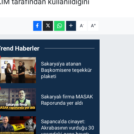
İM tarafından kullanıldığını
-
+
A
A
Trend Haberler
Sakarya'ya atanan
Başkomisere teşekkür
plaketi
Sakaryalı firma MASAK
Raporunda yer aldı
Sapanca'da cinayet:
Akrabasının vurduğu 30
yaşındaki genç hayatını