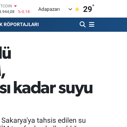
4.944,08
%-0.18
°
29
OLAR
Adapazarı
7,7436
%0.18
URO
K RÖPORTAJLARI
5,2510
%0.32
TERLİN
4,4811
%0.38
RAM ALTIN
lü
660.55
%0.03
İST100
3.779
%-14
,
sı kadar suyu
 Sakarya'ya tahsis edilen su