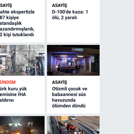
SAYİŞ
ASAYİŞ
ahte ekspertizle
D-100'de kaza: 1
87 kişiye
ölü, 2 yaralı
atandaşlık
azandırmışlardı,
2 kişi tutuklandı
GÜNDEM
ASAYİŞ
ürk kuru yük
Otizmli çocuk ve
emisine İHA
babaannesi süs
aldırısı
havuzunda
ölümden döndü