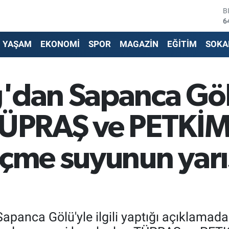
6
D
4
E
YAŞAM
EKONOMİ
SPOR
MAGAZİN
EĞİTİM
SOKA
5
S
6
G
ğ'dan Sapanca Gö
6
B
1
TÜPRAŞ ve PETKİM
içme suyunun yarı
panca Gölü'yle ilgili yaptığı açıklamada