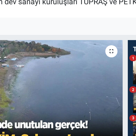
ın dev sanayi kuruluşları TÜPRAŞ ve PETK
1
2
3