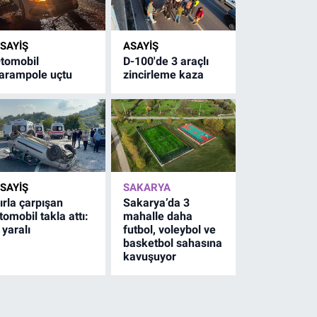
SAYİŞ
ASAYİŞ
tomobil
D-100'de 3 araçlı
arampole uçtu
zincirleme kaza
SAYİŞ
SAKARYA
ırla çarpışan
Sakarya’da 3
tomobil takla attı:
mahalle daha
 yaralı
futbol, voleybol ve
basketbol sahasına
kavuşuyor