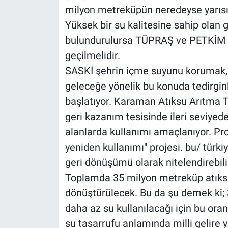
milyon metreküpün neredeyse yarısı
Yüksek bir su kalitesine sahip ola
bulundurulursa TÜPRAŞ ve PETKİM g
geçilmelidir.
SASKİ şehrin içme suyunu korumak, 
geleceğe yönelik bu konuda tedirginl
başlatıyor. Karaman Atıksu Arıtma Te
geri kazanım tesisinde ileri seviyed
alanlarda kullanımı amaçlanıyor. Pro
yeniden kullanımı" projesi. bu/ türkiy
geri dönüşümü olarak nitelendirebilir
Toplamda 35 milyon metreküp atıksu
dönüştürülecek. Bu da şu demek ki
daha az su kullanılacağı için bu ora
su tasarrufu anlamında milli gelire 