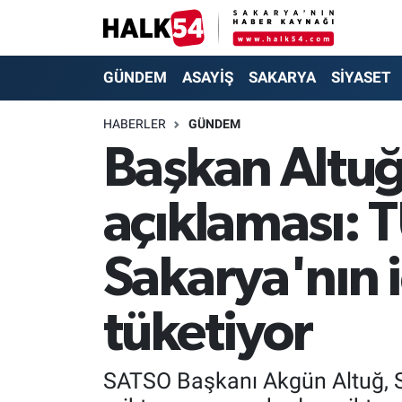
GÜNDEM
Adapazarı Nöbetçi Eczaneler
GÜNDEM
ASAYİŞ
SAKARYA
SİYASET
ASAYİŞ
Adapazarı Hava Durumu
HABERLER
GÜNDEM
Başkan Altu
YAŞAM
Adapazarı Trafik Yoğunluk Haritası
açıklaması: 
SAKARYA
Süper Lig Puan Durumu ve Fikstür
SİYASET
Tüm Manşetler
Sakarya'nın 
EKONOMİ
Son Dakika Haberleri
tüketiyor
SOKAK RÖPORTAJLARI
Haber Arşivi
SATSO Başkanı Akgün Altuğ, Sa
SPOR