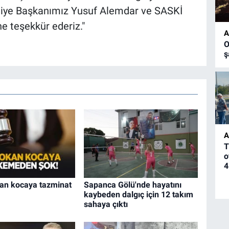
ediye Başkanımız Yusuf Alemdar ve SASKİ
e teşekkür ederiz."
A
O
ş
A
T
o
4
an kocaya tazminat
Sapanca Gölü'nde hayatını
kaybeden dalgıç için 12 takım
sahaya çıktı