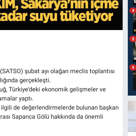
4
5
6
 (SATSO) şubat ayı olağan meclis toplantısı
ığında gerçekleşti.
ğ, Türkiye'deki ekonomik gelişmeler ve
lamalar yaptı.
 ilgili de değerlendirmelerde bulunan başkan
arası Sapanca Gölü hakkında da önemli