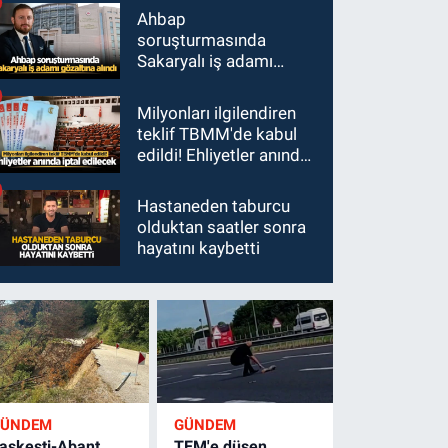
Ahbap
soruşturmasında
Sakaryalı iş adamı
gözaltına alındı
Milyonları ilgilendiren
teklif TBMM'de kabul
edildi! Ehliyetler anında
iptal edilecek
Hastaneden taburcu
olduktan saatler sonra
hayatını kaybetti
GÜNDEM
GÜNDEM
aşkesti-Abant
TEM'e düşen