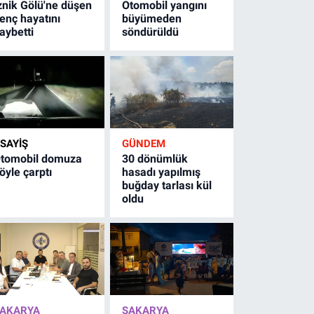
znik Gölü'ne düşen
Otomobil yangını
enç hayatını
büyümeden
aybetti
söndürüldü
SAYİŞ
GÜNDEM
tomobil domuza
30 dönümlük
öyle çarptı
hasadı yapılmış
buğday tarlası kül
oldu
AKARYA
SAKARYA