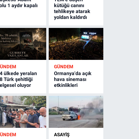
olu 1 aydır kapalı
kütüğü canını
tehlikeye atarak
yoldan kaldırdı
GÜNDEM
GÜNDEM
4 ülkede yeralan
Ormanya'da açık
8 Türk şehitliği
hava sineması
elgesel oluyor
etkinlikleri
GÜNDEM
ASAYİŞ