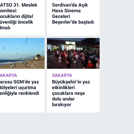
ATSO 31. Meslek
Serdivan’da Açık
omitesi:
Hava Sinema
ocukların dijital
Geceleri
üvenliği öncelik
Beşevler’de başladı
lmalı
AKARYA
SAKARYA
arasu SGM’de yaz
Büyükşehir’in yaz
tölyeleri uçurtma
etkinlikleri
enliğiyle renklendi
çocuklara neşe
dolu anılar
bırakıyor