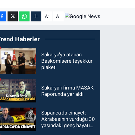
-
+
A
A
Trend Haberler
Sakarya'ya atanan
Başkomisere teşekkür
plaketi
Sakaryalı firma MASAK
Raporunda yer aldı
Sapanca'da cinayet:
Akrabasının vurduğu 30
yaşındaki genç hayatını
kaybetti