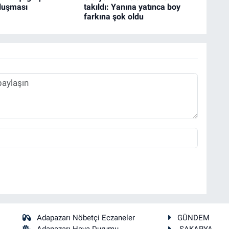
luşması
takıldı: Yanına yatınca boy
farkına şok oldu
Adapazarı Nöbetçi Eczaneler
GÜNDEM
Adapazarı Hava Durumu
SAKARYA