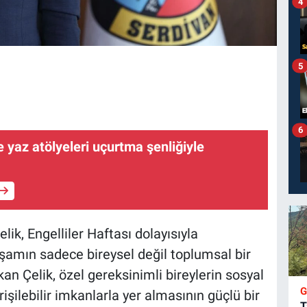
4
5
6
yaz atölyeleri uçurtma şenliğiyle
k, Engelliler Haftası dolayısıyla
aşamın sadece bireysel değil toplumsal bir
n Çelik, özel gereksinimli bireylerin sosyal
işilebilir imkanlarla yer almasının güçlü bir
T