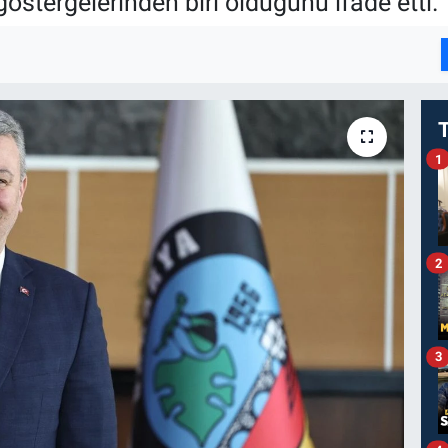
östergelerinden biri olduğunu ifade etti.
I
1
2
3