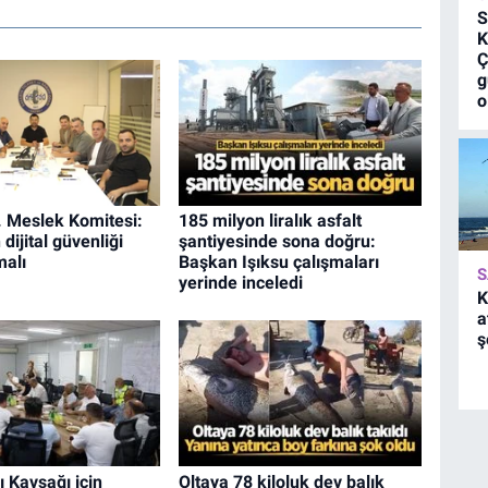
S
K
Ç
g
o
 Meslek Komitesi:
185 milyon liralık asfalt
dijital güvenliği
şantiyesinde sona doğru:
malı
Başkan Işıksu çalışmaları
S
yerinde inceledi
K
a
ş
ı Kavşağı için
Oltaya 78 kiloluk dev balık