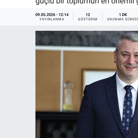
güçlü bir toplumun en önemli g
EĞİTİM
09.05.2026 - 12:14
12
1 DK
YAYINLANMA
GÖSTERIM
OKUNMA SÜRES
MAGAZİN
ÖZEL HABER
HALK54 PANORAMA