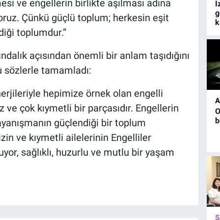
si ve engellerin birlikte aşılması adına
İ
g
yoruz. Çünkü güçlü toplum; herkesin eşit
k
diği toplumdur.”
ındalık açısından önemli bir anlam taşıdığını
u sözlerle tamamladı:
rjileriyle hepimize örnek olan engelli
A
ve çok kıymetli bir parçasıdır. Engellerin
O
b
 dayanışmanın güçlendiği bir toplum
in ve kıymetli ailelerinin Engelliler
uyor, sağlıklı, huzurlu ve mutlu bir yaşam
S