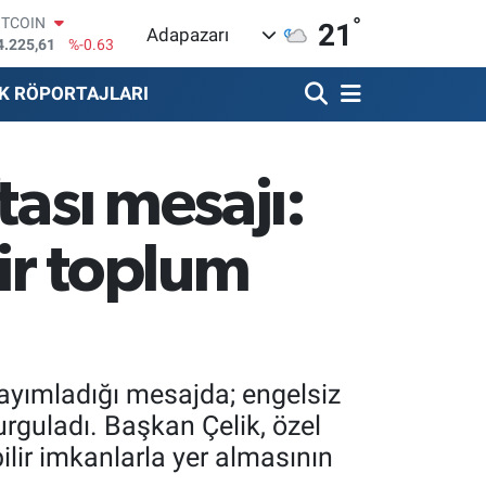
4.225,61
%-0.63
°
21
OLAR
Adapazarı
7,7143
%0.16
URO
K RÖPORTAJLARI
5,0317
%-0.02
TERLİN
4,2463
%0.07
RAM ALTIN
tası mesajı:
510.40
%0.45
İST100
3.799
%70
bir toplum
yayımladığı mesajda; engelsiz
rguladı. Başkan Çelik, özel
bilir imkanlarla yer almasının