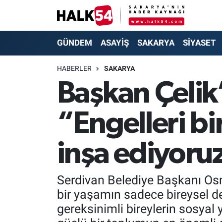
GÜNDEM
Adapazarı Nöbetçi Eczaneler
GÜNDEM
ASAYİŞ
SAKARYA
SİYASET
ASAYİŞ
Adapazarı Hava Durumu
HABERLER
SAKARYA
Başkan Çelik’
YAŞAM
Adapazarı Trafik Yoğunluk Haritası
“Engelleri bi
SAKARYA
Süper Lig Puan Durumu ve Fikstür
SİYASET
Tüm Manşetler
inşa ediyoru
EKONOMİ
Son Dakika Haberleri
Serdivan Belediye Başkanı Osma
SOKAK RÖPORTAJLARI
Haber Arşivi
bir yaşamın sadece bireysel de
gereksinimli bireylerin sosyal 
SPOR