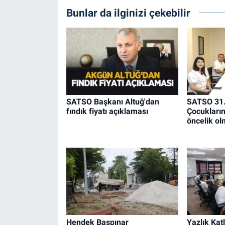
Bunlar da ilginizi çekebilir
SATSO Başkanı Altuğ'dan
SATSO 31.
fındık fiyatı açıklaması
Çocukların 
öncelik ol
Hendek Başpınar
Yazlık Katl