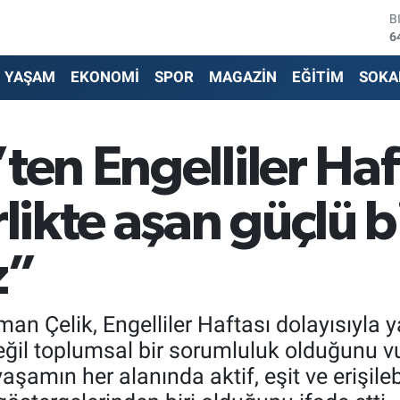
6
D
4
E
YAŞAM
EKONOMİ
SPOR
MAGAZİN
EĞİTİM
SOKA
5
S
6
G
ten Engelliler Haf
6
B
1
rlikte aşan güçlü 
z”
n Çelik, Engelliler Haftası dolayısıyla 
ğil toplumsal bir sorumluluk olduğunu vu
yaşamın her alanında aktif, eşit ve erişile