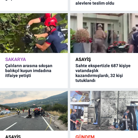
alevlere teslim oldu
SAKARYA
ASAYİŞ
Çalıların arasına sıkışan
Sahte ekspertizle 687 kişiye
balıkçıl kuşun imdadına
vatandaşlık
itfaiye yetişti
kazandırmışlardı, 32 kişi
tutuklandı
ASAYİŞ
GÜNDEM