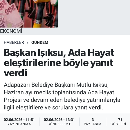
EĞİTİM
MAGAZİN
EKONOMİ
ÖZEL HABER
HABERLER
GÜNDEM
Başkan Işıksu, Ada Hayat
HALK54 PANORAMA
eleştirilerine böyle yanıt
verdi
Adapazarı Belediye Başkanı Mutlu Işıksu,
Haziran ayı meclis toplantısında Ada Hayat
Projesi ve devam eden belediye yatırımlarıyla
ilgili eleştirilere ve sorulara yanıt verdi.
02.06.2026 - 11:51
02.06.2026 - 13:31
3
71
YAYINLANMA
GÜNCELLEME
PAYLAŞIM
GÖSTERIM