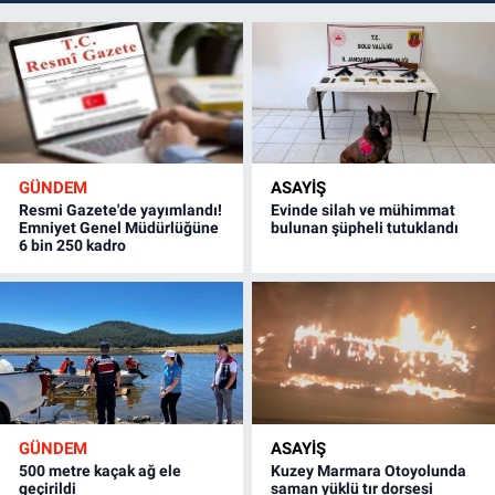
GÜNDEM
ASAYİŞ
Resmi Gazete'de yayımlandı!
Evinde silah ve mühimmat
Emniyet Genel Müdürlüğüne
bulunan şüpheli tutuklandı
6 bin 250 kadro
GÜNDEM
ASAYİŞ
500 metre kaçak ağ ele
Kuzey Marmara Otoyolunda
geçirildi
saman yüklü tır dorsesi