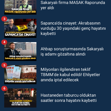
Sakaryalı firma MASAK Raporunda
yer aldı
3
Sapanca'da cinayet: Akrabasının
vurduğu 30 yaşındaki genç hayatını
kaybetti
4
Ahbap soruşturmasında Sakaryalı
iş adamı gözaltına alındı
5
Milyonları ilgilendiren teklif
TBMM'de kabul edildi! Ehliyetler
anında iptal edilecek
6
Hastaneden taburcu olduktan
saatler sonra hayatını kaybetti