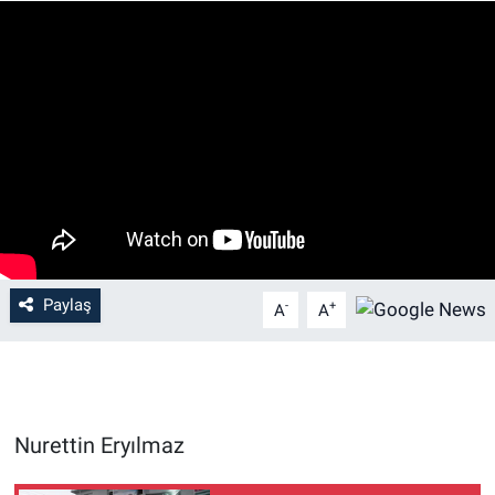
Paylaş
-
+
A
A
Nurettin Eryılmaz