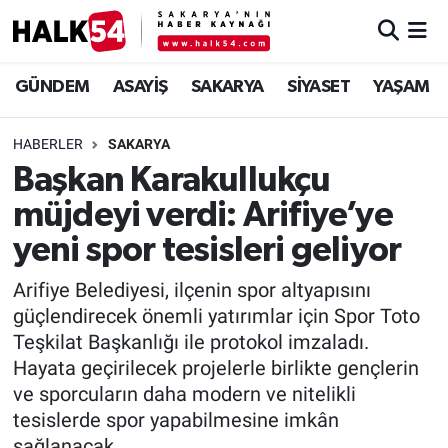
GÜNDEM
Adapazarı Nöbetçi Eczaneler
GÜNDEM
ASAYİŞ
SAKARYA
SİYASET
YAŞAM
ASAYİŞ
Adapazarı Hava Durumu
HABERLER
SAKARYA
Başkan Karakullukçu
YAŞAM
Adapazarı Trafik Yoğunluk Haritası
müjdeyi verdi: Arifiye’ye
SAKARYA
Süper Lig Puan Durumu ve Fikstür
yeni spor tesisleri geliyor
SİYASET
Tüm Manşetler
Arifiye Belediyesi, ilçenin spor altyapısını
güçlendirecek önemli yatırımlar için Spor Toto
EKONOMİ
Son Dakika Haberleri
Teşkilat Başkanlığı ile protokol imzaladı.
Hayata geçirilecek projelerle birlikte gençlerin
SOKAK RÖPORTAJLARI
Haber Arşivi
ve sporcuların daha modern ve nitelikli
tesislerde spor yapabilmesine imkân
SPOR
sağlanacak.