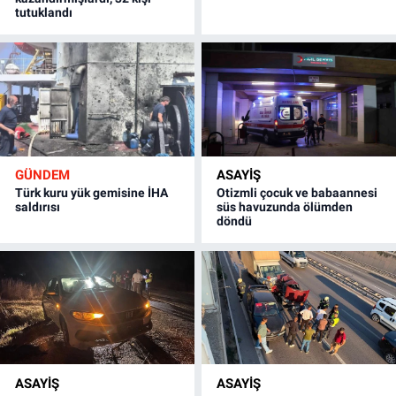
tutuklandı
GÜNDEM
ASAYİŞ
Türk kuru yük gemisine İHA
Otizmli çocuk ve babaannesi
saldırısı
süs havuzunda ölümden
döndü
ASAYİŞ
ASAYİŞ