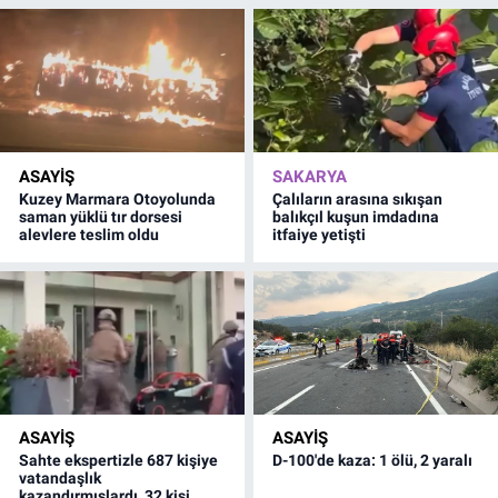
ASAYİŞ
SAKARYA
Kuzey Marmara Otoyolunda
Çalıların arasına sıkışan
saman yüklü tır dorsesi
balıkçıl kuşun imdadına
alevlere teslim oldu
itfaiye yetişti
ASAYİŞ
ASAYİŞ
Sahte ekspertizle 687 kişiye
D-100'de kaza: 1 ölü, 2 yaralı
vatandaşlık
kazandırmışlardı, 32 kişi