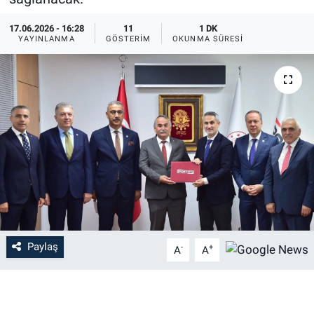
EĞİTİM
17.06.2026 - 16:28
11
1 DK
YAYINLANMA
GÖSTERIM
OKUNMA SÜRESI
MAGAZİN
ÖZEL HABER
HALK54 PANORAMA
Paylaş
-
+
A
A