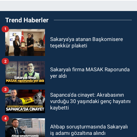
Trend Haberler
1
Sakarya'ya atanan Başkomisere
teşekkür plaketi
2
Sakaryalı firma MASAK Raporunda
yer aldı
3
Sapanca'da cinayet: Akrabasının
vurduğu 30 yaşındaki genç hayatını
kaybetti
4
Ahbap soruşturmasında Sakaryalı
iş adamı gözaltına alındı