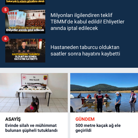
5
Milyonları ilgilendiren teklif
TBMM'de kabul edildi! Ehliyetler
anında iptal edilecek
6
Hastaneden taburcu olduktan
saatler sonra hayatını kaybetti
ASAYİŞ
GÜNDEM
Evinde silah ve mühimmat
500 metre kaçak ağ ele
bulunan şüpheli tutuklandı
geçirildi