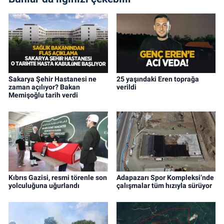
Sakarya Şehir Hastanesi ne
25 yaşındaki Eren toprağa
zaman açılıyor? Bakan
verildi
Memişoğlu tarih verdi
Kıbrıs Gazisi, resmi törenle son
Adapazarı Spor Kompleksi’nde
yolculuğuna uğurlandı
çalışmalar tüm hızıyla sürüyor